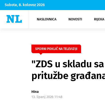
Subota, 8. kolovoz 2026
NASLOVNICA
NOVOSTI
RIJEKA
Rijeka
Kultura
Opatija
Hrvatsk
Moda
NK Rije
Sh
SPORNI POKLIČ NA TELEVIZIJI
"ZDS u skladu sa
pritužbe građan
Hina
13. lipanj 2026 11:48