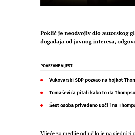
Poklič je neodvojiv dio autorskog g
događaja od javnog interesa, odgovo
POVEZANE VIJESTI
Vukovarski SDP pozvao na bojkot Thom
Tomaševića pitali kako to da Thompso
Šest osoba privedeno uoči i na Thom
Vijeće za medije odlučilo je na sjednic