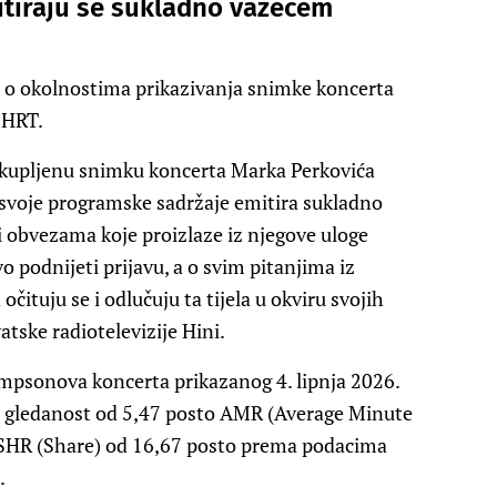
itiraju se sukladno važećem
, o okolnostima prikazivanja snimke koncerta
 HRT.
otkupljenu snimku koncerta Marka Perkovića
voje programske sadržaje emitira sukladno
 obvezama koje proizlaze iz njegove uloge
o podnijeti prijavu, a o svim pitanjima iz
očituju se i odlučuju ta tijela u okviru svojih
atske radiotelevizije Hini.
mpsonova koncerta prikazanog 4. lipnja 2026.
je gledanost od 5,47 posto AMR (Average Minute
 SHR (Share) od 16,67 posto prema podacima
.