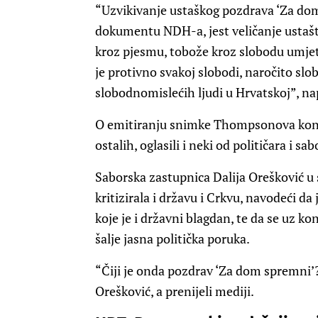
“Uzvikivanje ustaškog pozdrava ‘Za dom
dokumentu NDH-a, jest veličanje ustašt
kroz pjesmu, tobože kroz slobodu umjetni
je protivno svakoj slobodi, naročito slo
slobodnomislećih ljudi u Hrvatskoj”, napi
O emitiranju snimke Thompsonova konc
ostalih, oglasili i neki od političara i s
Saborska zastupnica Dalija Orešković u
kritizirala i državu i Crkvu, navodeći 
koje je i državni blagdan, te da se uz ko
šalje jasna politička poruka.
“Čiji je onda pozdrav ‘Za dom spremni’? O
Orešković, a prenijeli mediji.