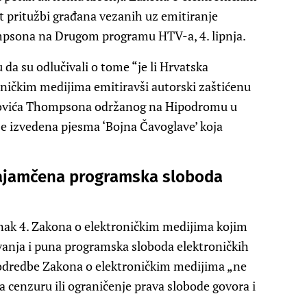
 pritužbi građana vezanih uz emitiranje
psona na Drugom programu HTV-a, 4. lipnja.
 da su odlučivali o tome “je li Hrvatska
roničkim medijima emitiravši autorski zaštićenu
kovića Thompsona održanog na Hipodromu u
 je izvedena pjesma ‘Bojna Čavoglave’ koja
zajamčena programska sloboda
anak 4. Zakona o elektroničkim medijima kojim
vanja i puna programska sloboda elektroničkih
 odredbe Zakona o elektroničkim medijima „ne
 cenzuru ili ograničenje prava slobode govora i