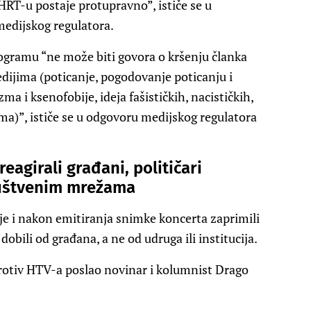
HRT-u postaje protupravno”, ističe se u
medijskog regulatora.
ogramu “ne može biti govora o kršenju članka
dijima (poticanje, pogodovanje poticanju i
a i ksenofobije, ideja fašističkih, nacističkih,
ima)”, ističe se u odgovoru medijskog regulatora
eagirali građani, političari
društvenim mrežama
rije i nakon emitiranja snimke koncerta zaprimili
dobili od građana, a ne od udruga ili institucija.
protiv HTV-a poslao novinar i kolumnist Drago