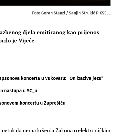
Foto Goran Stanzl / Sanjin Strukić PIXSELL
lazbenog djela emitiranog kao prijenos
rilo je Vijeće
psonova koncerta u Vukovaru: “On izaziva jezu”
n nastupa u SC_u
psonovom koncertu u Zaprešiću
i u petak da nema kršenja Zakona o elektroničkim