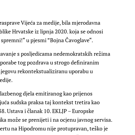
rasprave Vijeća za medije, bila mjerodavna
ike Hrvatske iz lipnja 2020. koja se odnosi
 spremni!“ u pjesmi ”Bojna Čavoglave“.
uočavanje s posljedicama nedemokratskih režima
uporabe tog pozdrava u strogo definiranim
njegovu rekontekstualiziranu uporabu u
edije.
glazbenog djela emitiranog kao prijenos
juća sudska praksa taj kontekst tretira kao
8. Ustava i članak 10. EKLJP – Europske
ika može se prenijeti i na ocjenu javnog servisa.
ertu na Hipodromu nije protupravan, teško je