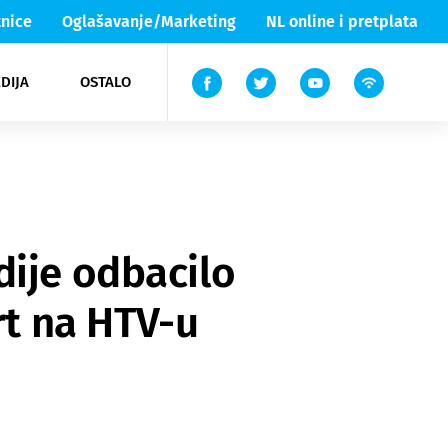
nice
Oglašavanje/Marketing
NL online i pretplata
DIJA
OSTALO
ar
ortovi
 List TV
entari
elgood
Lika & Senj
dije odbacilo
t na HTV-u