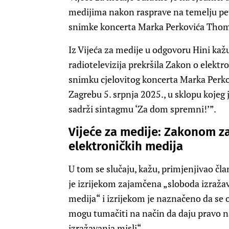
medijima nakon rasprave na temelju pet
snimke koncerta Marka Perkovića Thom
Iz Vijeća za medije u odgovoru Hini kažu
radiotelevizija prekršila Zakon o elekt
snimku cjelovitog koncerta Marka Per
Zagrebu 5. srpnja 2025., u sklopu kojeg
sadrži sintagmu ‘Za dom spremni!’”.
Vijeće za medije: Zakonom 
elektroničkih medija
U tom se slučaju, kažu, primjenjivao čl
je izrijekom zajamčena „sloboda izraža
medija“ i izrijekom je naznačeno da se
mogu tumačiti na način da daju pravo na
izražavanja misli“.