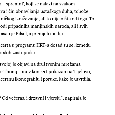
 – spremni’, koji se nalazi na svakom
va i čin obnavljanja ustaškoga duha, tobože
čkog izražavanja, ali to nije ništa od toga. To
bodi pripadnika manjinskih naroda, ali i svih
sao je Pilsel, a prenijeli mediji.
erta u programu HRT-a dosad su se, između
aborskih zastupnika.
 svojoj je objavi na društvenim mrežama
da je Thompsonov koncert prikazan na Tijelovo,
ncertnu ikonografiju i poruke, kako je utvrdila,
d večeras, i državni i vjerski”, napisala je