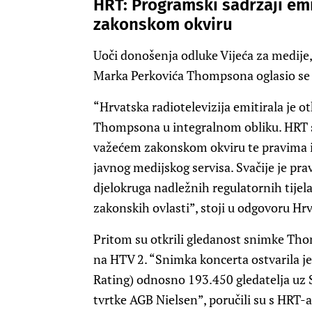
HRT: Programski sadržaji em
zakonskom okviru
Uoči donošenja odluke Vijeća za medije
Marka Perkovića Thompsona oglasio se
“Hrvatska radiotelevizija emitirala je 
Thompsona u integralnom obliku. HRT s
važećem zakonskom okviru te pravima i
javnog medijskog servisa. Svačije je prav
djelokruga nadležnih regulatornih tijela 
zakonskih ovlasti”, stoji u odgovoru Hrv
Pritom su otkrili gledanost snimke Tho
na HTV 2. “Snimka koncerta ostvarila 
Rating) odnosno 193.450 gledatelja uz
tvrtke AGB Nielsen”, poručili su s HRT-a