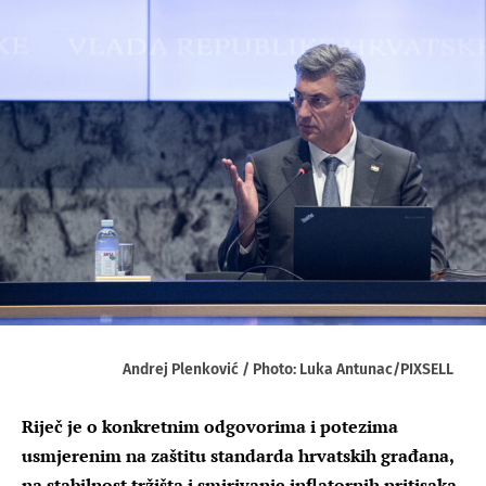
Andrej Plenković / Photo: Luka Antunac/PIXSELL
Riječ je o konkretnim odgovorima i potezima
usmjerenim na zaštitu standarda hrvatskih građana,
na stabilnost tržišta i smirivanje inflatornih pritisaka,