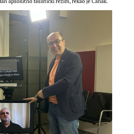
an apsolutno fašistički režim, rekao je Čanak.