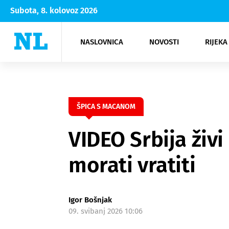
Subota, 8. kolovoz 2026
NASLOVNICA
NOVOSTI
RIJEKA
Rijeka
Kultura
Opatija
Hrvatsk
Moda
NK Rije
Sh
ŠPICA S MACANOM
VIDEO Srbija živi
morati vratiti
Igor Bošnjak
09. svibanj 2026 10:06