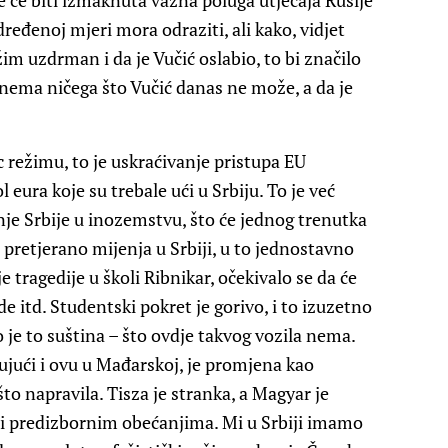
e će biti izmaknuta važna poluga utjecaja Rusije
ređenoj mjeri mora odraziti, ali kako, vidjet
im uzdrman i da je Vučić oslabio, to bi značilo
nema ničega što Vučić danas ne može, a da je
ac režimu, to je uskraćivanje pristupa EU
 eura koje su trebale ući u Srbiju. To je već
je Srbije u inozemstvu, što će jednog trenutka
 pretjerano mijenja u Srbiji, u to jednostavno
je tragedije u školi Ribnikar, očekivalo se da će
de itd. Studentski pokret je gorivo, i to izuzetno
je to suština – što ovdje takvog vozila nema.
ujući i ovu u Mađarskoj, je promjena kao
to napravila. Tisza je stranka, a Magyar je
i predizbornim obećanjima. Mi u Srbiji imamo