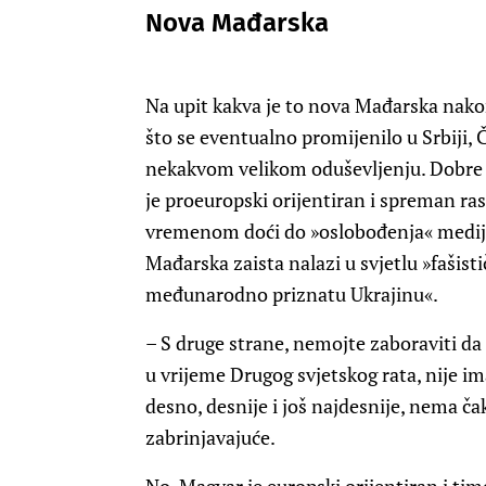
Nova Mađarska
Na upit kakva je to nova Mađarska nakon
što se eventualno promijenilo u Srbiji,
nekakvom velikom oduševljenju. Dobre v
je proeuropski orijentiran i spreman rask
vremenom doći do »oslobođenja« medija,
Mađarska zaista nalazi u svjetlu »fašist
međunarodno priznatu Ukrajinu«.
– S druge strane, nemojte zaboraviti da
u vrijeme Drugog svjetskog rata, nije im
desno, desnije i još najdesnije, nema čak
zabrinjavajuće.