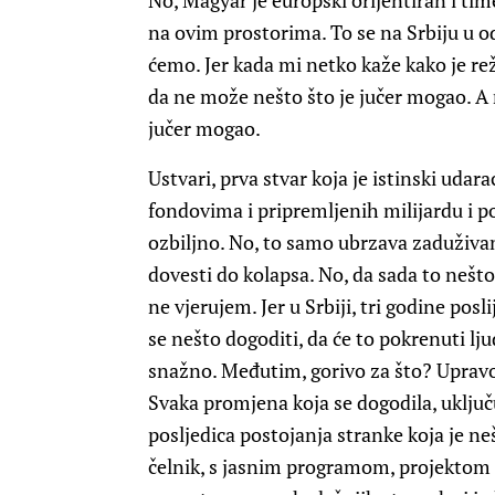
No, Magyar je europski orijentiran i tim
na ovim prostorima. To se na Srbiju u od
ćemo. Jer kada mi netko kaže kako je rež
da ne može nešto što je jučer mogao. A 
jučer mogao.
Ustvari, prva stvar koja je istinski udar
fondovima i pripremljenih milijardu i pol
ozbiljno. No, to samo ubrzava zaduživan
dovesti do kolapsa. No, da sada to nešto
ne vjerujem. Jer u Srbiji, tri godine posli
se nešto dogoditi, da će to pokrenuti lju
snažno. Međutim, gorivo za što? Upravo 
Svaka promjena koja se dogodila, uključ
posljedica postojanja stranke koja je neš
čelnik, s jasnim programom, projektom 