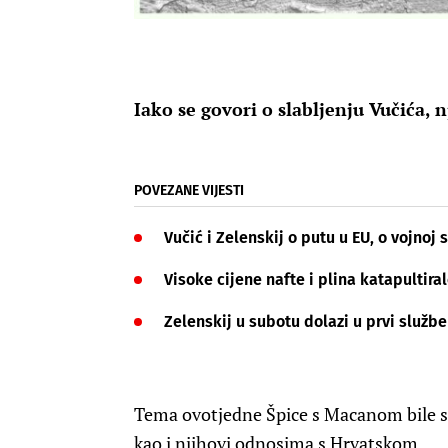
Iako se govori o slabljenju Vučića, 
POVEZANE VIJESTI
Vučić i Zelenskij o putu u EU, o vojnoj s
Visoke cijene nafte i plina katapulti
Zelenskij u subotu dolazi u prvi službe
Tema ovotjedne Špice s Macanom bile su
kao i njihovi odnosima s Hrvatskom.