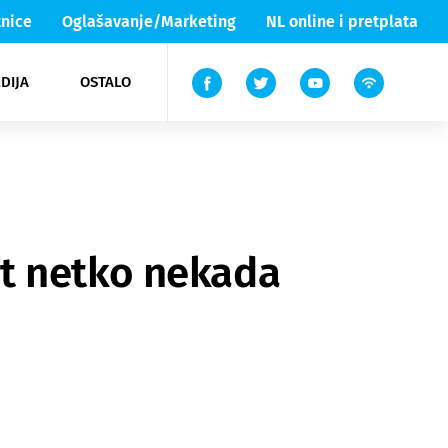
nice
Oglašavanje/Marketing
NL online i pretplata
DIJA
OSTALO
ar
ortovi
 List TV
entari
elgood
Lika & Senj
dit netko nekada