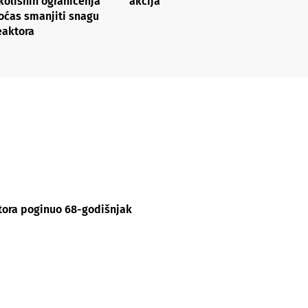
kolišnih ograničenja
akcija
oćas smanjiti snagu
eaktora
ktora poginuo 68-godišnjak