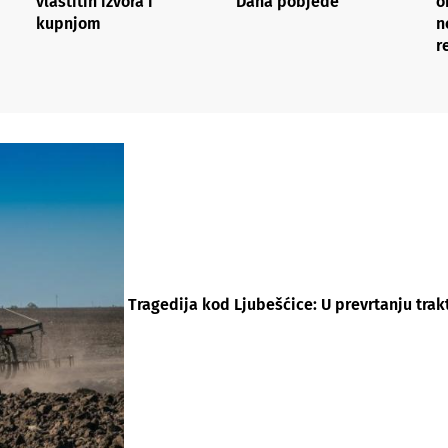
vlastitih izvora i
Dana pobjede
o
kupnjom
n
r
Tragedija kod Ljubešćice: U prevrtanju tra