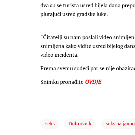
dva su se turista usred bijela dana pre
plutajući usred gradske luke.
“Čitatelji su nam poslali video snimlje
snimljena kako vidite usred bijelog dana
video incidenta.
Prema svemu sudeći par se nije obazirao
Snimku pronađite
OVDJE
seks
Dubrovnik
seks na javn