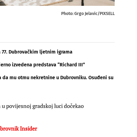
Photo: Grgo Jelavic/PIXSELL
a 77. Dubrovačkim ljetnim igrama
erno izvedena predstava “Richard III”
ka da mu otmu nekretnine u Dubrovniku. Osuđeni su
 u povijesnoj gradskoj luci dočekao
brovnik Insider