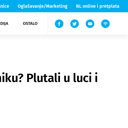
nice
Oglašavanje/Marketing
NL online i pretplata
DIJA
OSTALO
ar
ortovi
 List TV
entari
elgood
Lika & Senj
u? Plutali u luci i