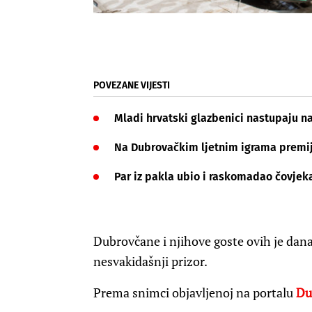
POVEZANE VIJESTI
Mladi hrvatski glazbenici nastupaju n
Na Dubrovačkim ljetnim igrama premij
Par iz pakla ubio i raskomadao čovje
Dubrovčane i njihove goste ovih je dana
nesvakidašnji prizor.
Prema snimci objavljenoj na portalu
Du