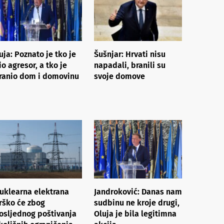
uja: Poznato je tko je
Šušnjar: Hrvati nisu
io agresor, a tko je
napadali, branili su
ranio dom i domovinu
svoje domove
uklearna elektrana
Jandroković: Danas nam
rško će zbog
sudbinu ne kroje drugi,
osljednog poštivanja
Oluja je bila legitimna