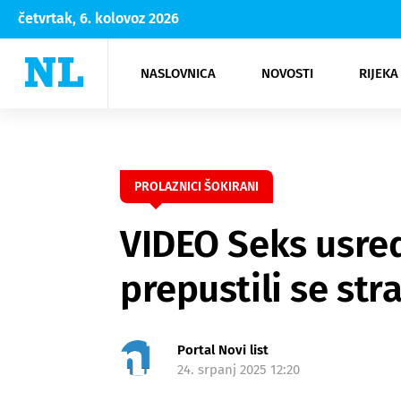
četvrtak, 6. kolovoz 2026
NASLOVNICA
NOVOSTI
RIJEKA
Rijeka
Kultura
Opatija
Hrvatsk
Moda
NK Rije
Sh
PROLAZNICI ŠOKIRANI
VIDEO Seks usred 
prepustili se str
Portal Novi list
24. srpanj 2025 12:20