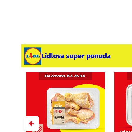
Lidlova super ponuda