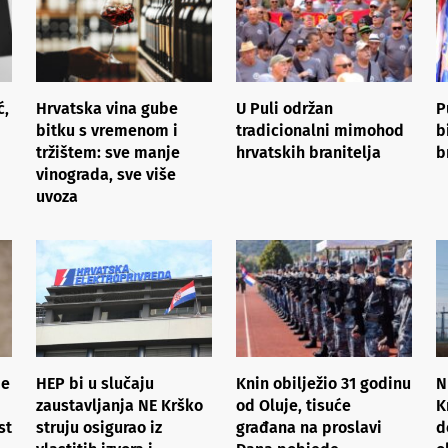
ć,
Hrvatska vina gube
U Puli održan
P
bitku s vremenom i
tradicionalni mimohod
b
tržištem: sve manje
hrvatskih branitelja
b
vinograda, sve više
uvoza
je
HEP bi u slučaju
Knin obilježio 31 godinu
N
zaustavljanja NE Krško
od Oluje, tisuće
K
st
struju osigurao iz
građana na proslavi
d