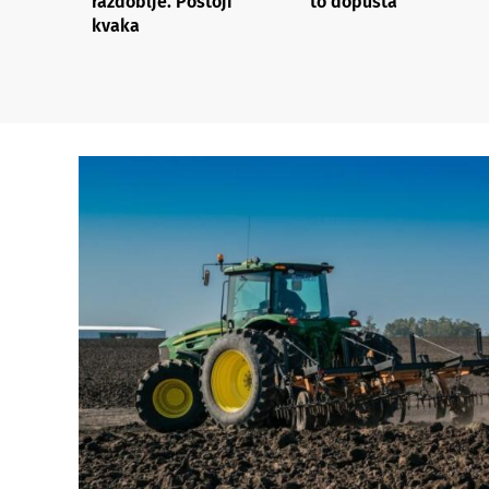
razdoblje. Postoji
to dopušta
kvaka