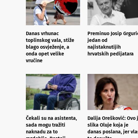
Danas vrhunac
Preminuo Josip Grguri
toplinskog vala, stiže
jedan od
blago osvježenje, a
najistaknutijih
onda opet velike
hrvatskih pedijatara
vrućine
Čekali su na asistenta,
Dalija Orešković: Ovo 
sada mogu tražiti
slika Oluje koja je
naknadu za to
danas poslana, jer vla