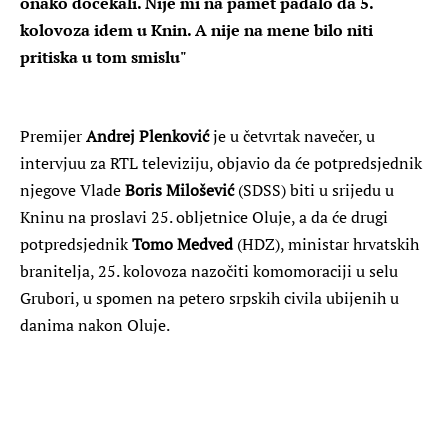
onako dočekali. Nije mi na pamet padalo da 5.
kolovoza idem u Knin. A nije na mene bilo niti
pritiska u tom smislu"
Premijer
Andrej Plenković
je u četvrtak navečer, u
intervjuu za RTL televiziju, objavio da će potpredsjednik
njegove Vlade
Boris Milošević
(SDSS) biti u srijedu u
Kninu na proslavi 25. obljetnice Oluje, a da će drugi
potpredsjednik
Tomo Medved
(HDZ), ministar hrvatskih
branitelja, 25. kolovoza nazočiti komomoraciji u selu
Grubori, u spomen na petero srpskih civila ubijenih u
danima nakon Oluje.