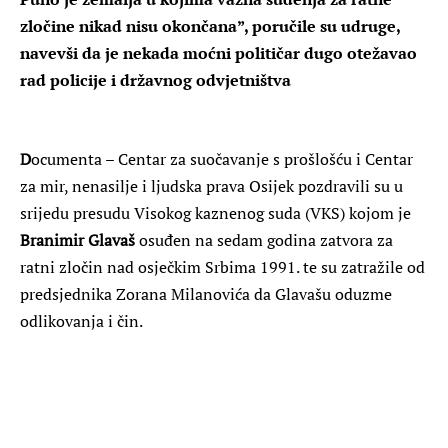
zločine nikad nisu okončana”, poručile su udruge,
navevši da je nekada moćni političar dugo otežavao
rad policije i državnog odvjetništva
D
ocumenta – Centar za suočavanje s prošlošću i Centar
za mir, nenasilje i ljudska prava Osijek pozdravili su u
srijedu presudu Visokog kaznenog suda (VKS) kojom je
Branimir Glavaš
osuđen na sedam godina zatvora za
ratni zločin nad osječkim Srbima 1991. te su zatražile od
predsjednika Zorana Milanovića da Glavašu oduzme
odlikovanja i čin.