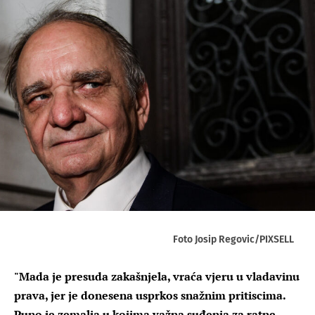
Foto Josip Regovic/PIXSELL
"Mada je presuda zakašnjela, vraća vjeru u vladavinu
prava, jer je donesena usprkos snažnim pritiscima.
Puno je zemalja u kojima važna suđenja za ratne