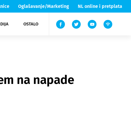
nice
Oglašavanje/Marketing
NL online i pretplata
DIJA
OSTALO
ar
ortovi
 List TV
entari
elgood
Lika & Senj
jem na napade