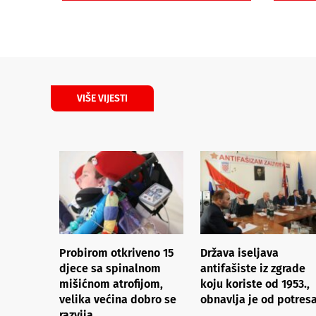
VIŠE VIJESTI
Probirom otkriveno 15
Država iseljava
djece sa spinalnom
antifašiste iz zgrade
mišićnom atrofijom,
koju koriste od 1953.,
velika većina dobro se
obnavlja je od potres
razvija