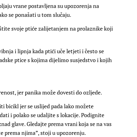
ljaju vrane postavljena su upozorenja na
ko se ponašati u tom slučaju.
tite svoje ptiće zalijetanjem na prolaznike koji
ja i lipnja kada ptići uče letjeti i često se
adske ptice s kojima dijelimo susjedstvo i kojih
renost, jer panika može dovesti do ozljede.
iti bicikl jer se uslijed pada lako možete
odati i polako se udaljite s lokacije. Podignite
iznad glave. Gledajte prema vrani koja se na vas
ate prema njima”, stoji u upozorenju.