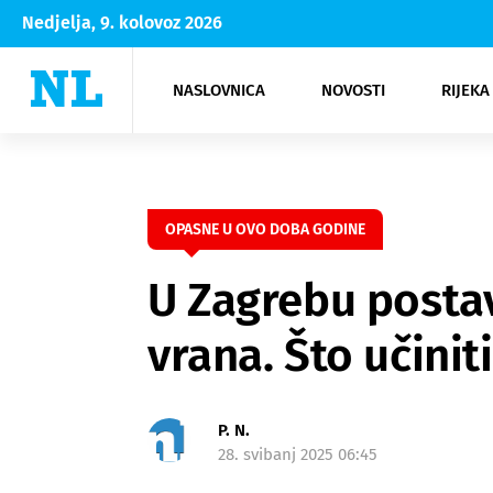
Nedjelja, 9. kolovoz 2026
NASLOVNICA
NOVOSTI
RIJEKA
Rijeka
Kultura
Opatija
Hrvatsk
Moda
NK Rije
Sh
OPASNE U OVO DOBA GODINE
U Zagrebu posta
vrana. Što učini
P. N.
28. svibanj 2025 06:45