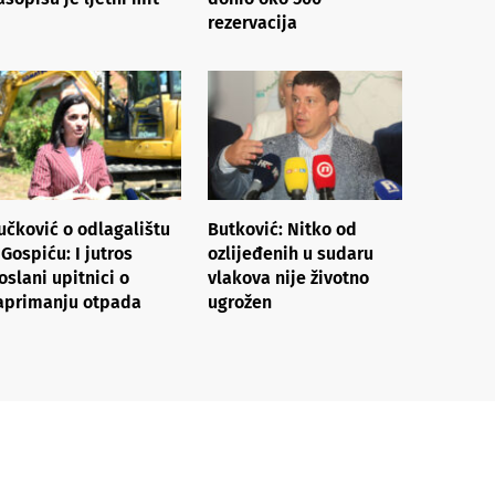
rezervacija
učković o odlagalištu
Butković: Nitko od
 Gospiću: I jutros
ozlijeđenih u sudaru
oslani upitnici o
vlakova nije životno
aprimanju otpada
ugrožen