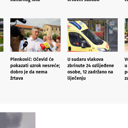
Plenković: Očevid će
U sudaru vlakova
V
pokazati uzrok nesreće;
zbrinute 24 ozlijeđene
u
dobro je da nema
osobe, 12 zadržano na
p
žrtava
liječenju
z