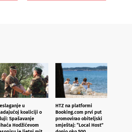
eslaganje u
HTZ na platformi
ladajućoj koaliciji o
Booking.com prvi put
luji: Spašavanje
promovirao obiteljski
ihaća Hodžićevom
smještaj: “Local Host”
asopisu je ljetni mit
donio oko 500