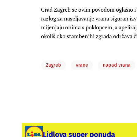
Grad Zagreb se ovim povodom oglasio i
razlog za naseljavanje vrana siguran iz
mijenjaju onima s poklopcem, a apeliraj
okoliš oko stambenihi zgrada održava č
Zagreb
vrane
napad vrana
Lidlova super ponuda