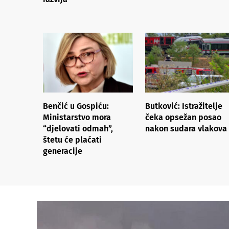
Benčić u Gospiću:
Butković: Istražitelje
Ministarstvo mora
čeka opsežan posao
“djelovati odmah”,
nakon sudara vlakova
štetu će plaćati
generacije