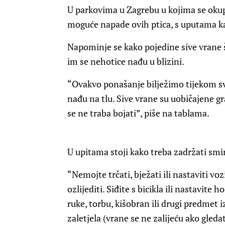
U parkovima u Zagrebu u kojima se okup
moguće napade ovih ptica, s uputama ka
Napominje se kako pojedine sive vrane š
im se nehotice nađu u blizini.
“Ovakvo ponašanje bilježimo tijekom svibn
nađu na tlu. Sive vrane su uobičajene gr
se ne traba bojati”, piše na tablama.
U upitama stoji kako treba zadržati smi
“Nemojte trčati, bježati ili nastaviti voz
ozlijediti. Siđite s bicikla ili nastavite h
ruke, torbu, kišobran ili drugi predmet 
zaletjela (vrane se ne zalijeću ako gled