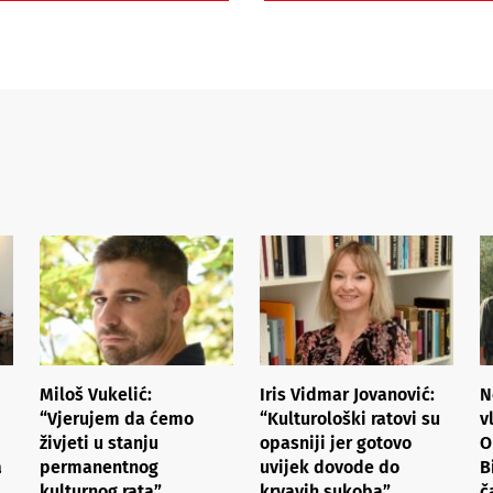
Miloš Vukelić:
Iris Vidmar Jovanović:
N
“Vjerujem da ćemo
“Kulturološki ratovi su
v
živjeti u stanju
opasniji jer gotovo
O
a
permanentnog
uvijek dovode do
B
kulturnog rata”
krvavih sukoba”
č