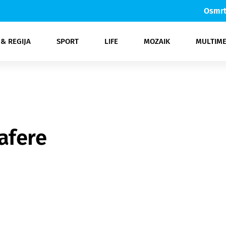
Osmrt
 & REGIJA
SPORT
LIFE
MOZAIK
MULTIME
a
ka
owbizz
Zdravlje
Auto moto
Otoci
Crna kronika
Nogomet
Šta da?
Novi Vinodolski & Crikvenica
Ljepota
Sci-tech
Košarka
Gospodarstvo
Glazba
Gastro
Promo
Rukomet
Film
Zelena nit
Svijet
More
TV
Gorski kot
Ostali sp
Novi
Kom
Fe
afere