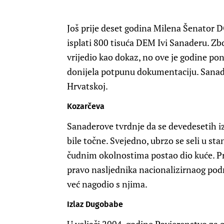
Još prije deset godina Milena Šenator DO
isplati 800 tisuća DEM Ivi Sanaderu. Zbo
vrijedio kao dokaz, no ove je godine p
donijela potpunu dokumentaciju. Sanade
Hrvatskoj.
Kozarčeva
Sanaderove tvrdnje da se devedesetih i
bile točne. Svejedno, ubrzo se seli u st
čudnim okolnostima postao dio kuće. P
pravo nasljednika nacionalizirnaog po
već nagodio s njima.
Izlaz Dugobabe