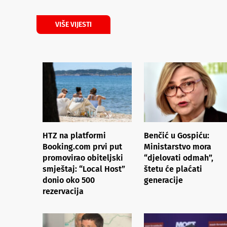
VIŠE VIJESTI
HTZ na platformi
Benčić u Gospiću:
Booking.com prvi put
Ministarstvo mora
promovirao obiteljski
“djelovati odmah”,
smještaj: “Local Host”
štetu će plaćati
donio oko 500
generacije
rezervacija