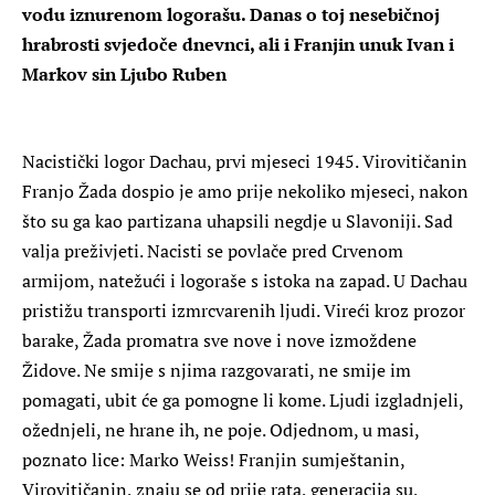
vodu iznurenom logorašu. Danas o toj nesebičnoj
hrabrosti svjedoče dnevnci, ali i Franjin unuk Ivan i
Markov sin Ljubo Ruben
N
acistički logor Dachau, prvi mjeseci 1945. Virovitičanin
Franjo Žada dospio je amo prije nekoliko mjeseci, nakon
što su ga kao partizana uhapsili negdje u Slavoniji. Sad
valja preživjeti. Nacisti se povlače pred Crvenom
armijom, natežući i logoraše s istoka na zapad. U Dachau
pristižu transporti izmrcvarenih ljudi. Vireći kroz prozor
barake, Žada promatra sve nove i nove izmoždene
Židove. Ne smije s njima razgovarati, ne smije im
pomagati, ubit će ga pomogne li kome. Ljudi izgladnjeli,
ožednjeli, ne hrane ih, ne poje. Odjednom, u masi,
poznato lice: Marko Weiss! Franjin sumještanin,
Virovitičanin, znaju se od prije rata, generacija su,