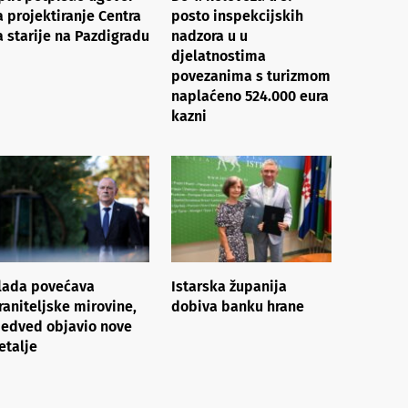
a projektiranje Centra
posto inspekcijskih
a starije na Pazdigradu
nadzora u u
djelatnostima
povezanima s turizmom
naplaćeno 524.000 eura
kazni
lada povećava
Istarska županija
raniteljske mirovine,
dobiva banku hrane
edved objavio nove
etalje