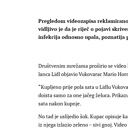
Pregledom videozapisa reklamirano
vidljivo je da je riječ o pojavi skri
infekcija odnosno upala, poznatija 
Društvenim mrežama proširio se video k
lanca Lidl objavio Vukovarac Mario Hor
“Kupljeno prije pola sata u Lidlu Vukovar
doista samo za one jačeg želuca. Prikazu
sata nakon kupnje.
No tad je uslijedio šok. Kupac opisuje k
iz njega izlazio zeleno – sivi gnoj. Vid