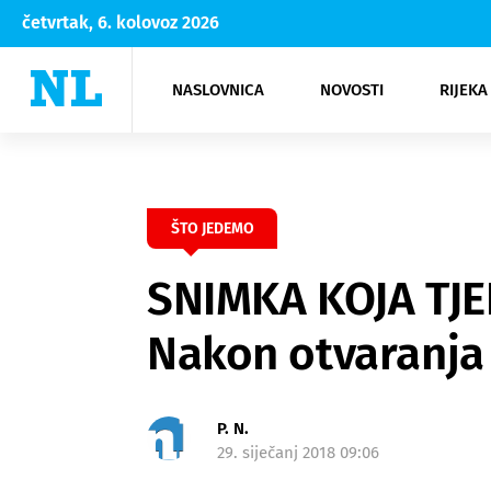
četvrtak, 6. kolovoz 2026
NASLOVNICA
NOVOSTI
RIJEKA
Rijeka
Kultura
Opatija
Hrvatsk
Moda
NK Rije
Sh
ŠTO JEDEMO
SNIMKA KOJA TJE
Nakon otvaranja 
P. N.
29. siječanj 2018 09:06