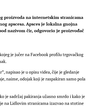
g proizvoda na internetskim stranicama
venog apscesa. Apsces je lokalna gnojna
pod nazivom čir, odgovorio je proizvođač
ojeg je jučer na Facebook profilu trgovačkog
nak.
”, napisao je u opisu videa, čije je gledanje
je, naime, odojak koji je raspakiran samo pola
ako je sadržaj pakiranja užasno smrdo i kako je
eo je na Lidlovim stranicama izazvao na stotine