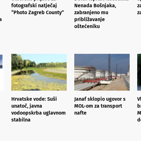
fotografski natječaj
Nenada Bošnjaka,
z
“Photo Zagreb County”
zabranjeno mu
z
a
približavanje
oštećeniku
Hrvatske vode: Suši
Janaf sklopio ugovor s
V
unatoč, javna
MOL-om za transport
b
vodoopskrba uglavnom
nafte
M
stabilna
d