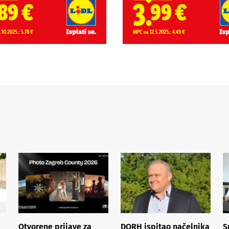
Otvorene prijave za
DORH ispitao načelnika
S