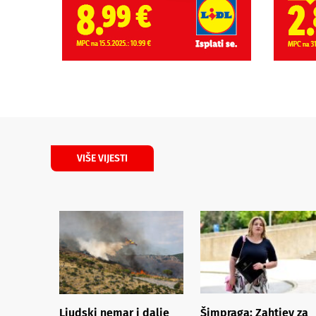
VIŠE VIJESTI
Ljudski nemar i dalje
Šimpraga: Zahtjev za