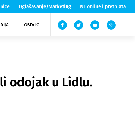
nice
Oglašavanje/Marketing
NL online i pretplata
DIJA
OSTALO
ar
ortovi
 List TV
entari
elgood
Lika & Senj
 odojak u Lidlu.