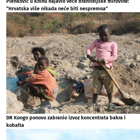
Plenković u Kninu najavio veće braniteljske mirovine:
“Hrvatska više nikada neće biti nespremna”
DR Kongo ponovo zabranio izvoz koncentrata bakra i
kobalta