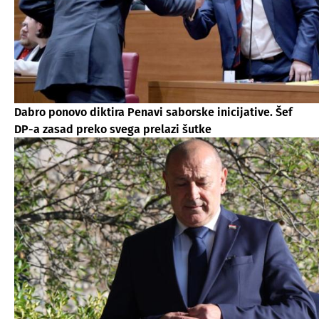
Dabro ponovo diktira Penavi saborske inicijative. Šef
DP-a zasad preko svega prelazi šutke