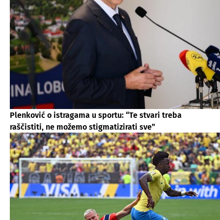
Plenković o istragama u sportu: “Te stvari treba
raščistiti, ne možemo stigmatizirati sve”