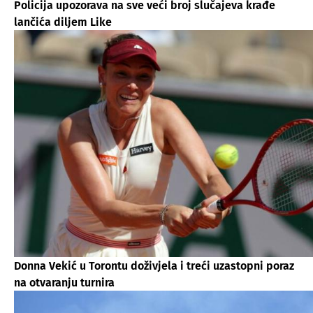
Policija upozorava na sve veći broj slučajeva krađe
lančića diljem Like
Donna Vekić u Torontu doživjela i treći uzastopni poraz
na otvaranju turnira