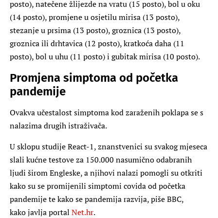
posto), natečene žlijezde na vratu (15 posto), bol u oku
(14 posto), promjene u osjetilu mirisa (13 posto),
stezanje u prsima (13 posto), groznica (13 posto),
groznica ili drhtavica (12 posto), kratkoća daha (11
posto), bol u uhu (11 posto) i gubitak mirisa (10 posto).
Promjena simptoma od početka
pandemije
Ovakva učestalost simptoma kod zaraženih poklapa se s
nalazima drugih istraživača.
U sklopu studije React-1, znanstvenici su svakog mjeseca
slali kućne testove za 150.000 nasumično odabranih
ljudi širom Engleske, a njihovi nalazi pomogli su otkriti
kako su se promijenili simptomi covida od početka
pandemije te kako se pandemija razvija, piše BBC,
kako javlja portal
Net.hr
.