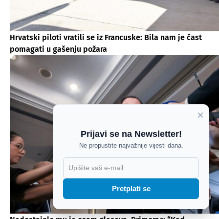
Hrvatski piloti vratili se iz Francuske: Bila nam je čast
pomagati u gašenju požara
×
Prijavi se na Newsletter!
Ne propustite najvažnije vijesti dana.
X
Pretplati se