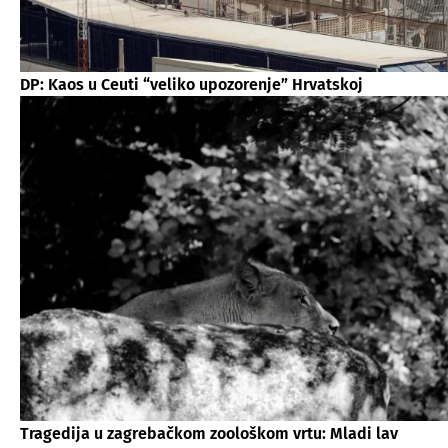
DP: Kaos u Ceuti “veliko upozorenje” Hrvatskoj
Tragedija u zagrebačkom zoološkom vrtu: Mladi lav