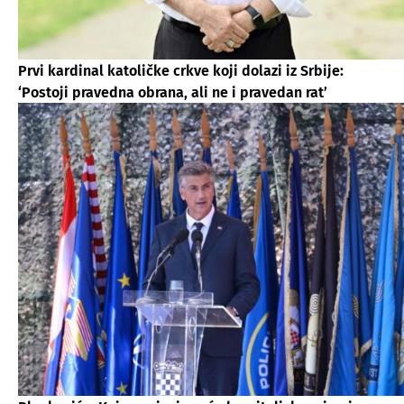
Prvi kardinal katoličke crkve koji dolazi iz Srbije:
‘Postoji pravedna obrana, ali ne i pravedan rat’