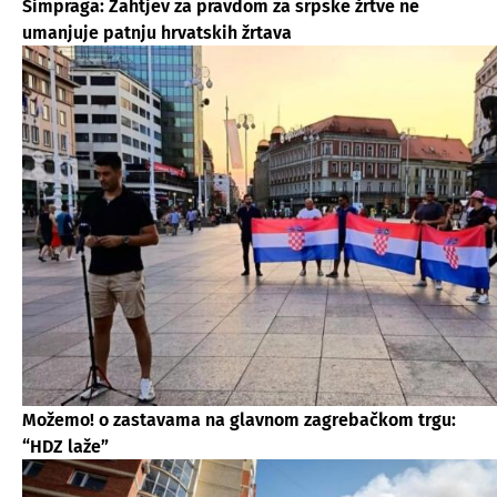
Šimpraga: Zahtjev za pravdom za srpske žrtve ne
umanjuje patnju hrvatskih žrtava
Možemo! o zastavama na glavnom zagrebačkom trgu:
“HDZ laže”