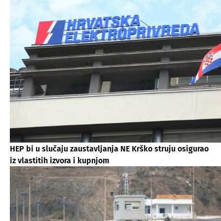
HEP bi u slučaju zaustavljanja NE Krško struju osigurao
iz vlastitih izvora i kupnjom