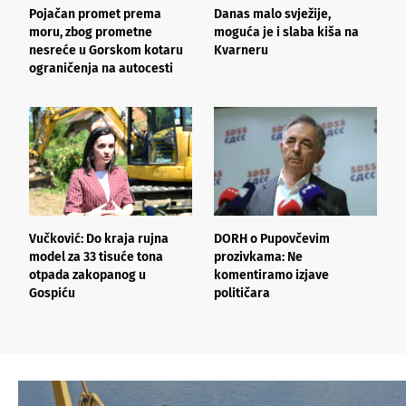
Pojačan promet prema
Danas malo svježije,
N
moru, zbog prometne
moguća je i slaba kiša na
s
nesreće u Gorskom kotaru
Kvarneru
f
ograničenja na autocesti
r
Vučković: Do kraja rujna
DORH o Pupovčevim
Š
model za 33 tisuće tona
prozivkama: Ne
o
otpada zakopanog u
komentiramo izjave
n
Gospiću
političara
p