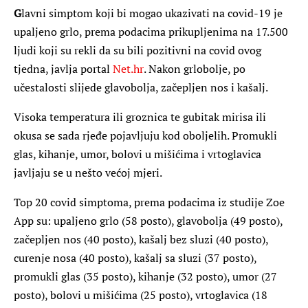
G
lavni simptom koji bi mogao ukazivati na covid-19 je
upaljeno grlo, prema podacima prikupljenima na 17.500
ljudi koji su rekli da su bili pozitivni na covid ovog
tjedna, javlja portal
Net.hr
. Nakon grlobolje, po
učestalosti slijede glavobolja, začepljen nos i kašalj.
Visoka temperatura ili groznica te gubitak mirisa ili
okusa se sada rjeđe pojavljuju kod oboljelih. Promukli
glas, kihanje, umor, bolovi u mišićima i vrtoglavica
javljaju se u nešto većoj mjeri.
Top 20 covid simptoma, prema podacima iz studije Zoe
App su: upaljeno grlo (58 posto), glavobolja (49 posto),
začepljen nos (40 posto), kašalj bez sluzi (40 posto),
curenje nosa (40 posto), kašalj sa sluzi (37 posto),
promukli glas (35 posto), kihanje (32 posto), umor (27
posto), bolovi u mišićima (25 posto), vrtoglavica (18