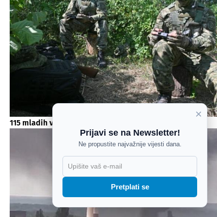
×
115 mladih vojnika završlo specijalističku obuku
Prijavi se na Newsletter!
Ne propustite najvažnije vijesti dana.
X
Pretplati se