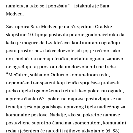
namjera, a tako se i ponašaju” – istaknula je Sara
Medved.
Zastupnica Sara Medved je na 37. sjednici Gradske
skupštine 10. lipnja postavila pitanje gradonačelniku da
kako je moguće da tzv. klečavci kontinuirano ograđuju
javni prostor bez ikakve dozvole, ali joj je rečeno kako
oni, budući da nemaju fizičku, metalnu ogradu, zapravo
ne ograđuju taj prostor i da im dozvola niti ne treba.
“Međutim, sukladno Odluci o komunalnom redu,
nepomičan transparent koji fizički sprječava prolazak
preko dijela trga možemo tretirati kao pokretnu ogradu,
a prema članku 67., pokretne naprave postavljaju se na
temelju rješenja gradskoga upravnog tijela nadležnog za
komunalne poslove. Nadalje, ako su pokretne naprave
postavljene suprotno člancima spomenutom, komunalni
redar rješenjem će narediti njihovo uklanjanje (čl. 88).