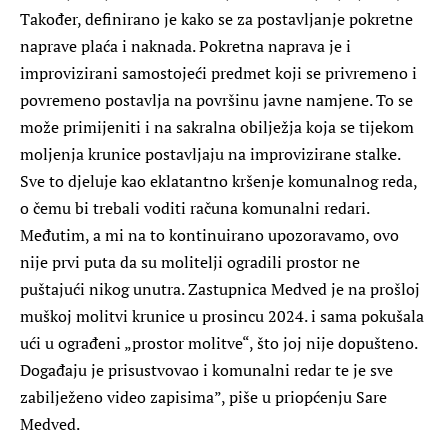
Također, definirano je kako se za postavljanje pokretne
naprave plaća i naknada. Pokretna naprava je i
improvizirani samostojeći predmet koji se privremeno i
povremeno postavlja na površinu javne namjene. To se
može primijeniti i na sakralna obilježja koja se tijekom
moljenja krunice postavljaju na improvizirane stalke.
Sve to djeluje kao eklatantno kršenje komunalnog reda,
o čemu bi trebali voditi računa komunalni redari.
Međutim, a mi na to kontinuirano upozoravamo, ovo
nije prvi puta da su molitelji ogradili prostor ne
puštajući nikog unutra. Zastupnica Medved je na prošloj
muškoj molitvi krunice u prosincu 2024. i sama pokušala
ući u ograđeni „prostor molitve“, što joj nije dopušteno.
Događaju je prisustvovao i komunalni redar te je sve
zabilježeno video zapisima”, piše u priopćenju Sare
Medved.