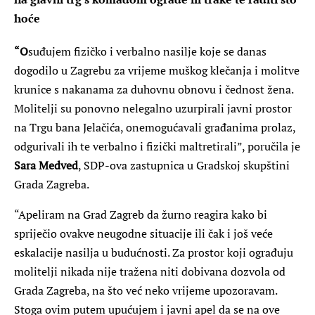
hoće
“O
suđujem fizičko i verbalno nasilje koje se danas
dogodilo u Zagrebu za vrijeme muškog klečanja i molitve
krunice s nakanama za duhovnu obnovu i čednost žena.
Molitelji su ponovno nelegalno uzurpirali javni prostor
na Trgu bana Jelačića, onemogućavali građanima prolaz,
odgurivali ih te verbalno i fizički maltretirali”, poručila je
Sara Medved
, SDP-ova zastupnica u Gradskoj skupštini
Grada Zagreba.
“Apeliram na Grad Zagreb da žurno reagira kako bi
spriječio ovakve neugodne situacije ili čak i još veće
eskalacije nasilja u budućnosti. Za prostor koji ograđuju
molitelji nikada nije tražena niti dobivana dozvola od
Grada Zagreba, na što već neko vrijeme upozoravam.
Stoga ovim putem upućujem i javni apel da se na ove