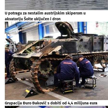
U potragu za nestalim austrijskim skiperom u
akvatoriju Šolte uključen i dron
Grupacija Đuro Đaković s dobiti od 4,4 milijuna eura