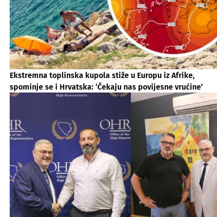
Ekstremna toplinska kupola stiže u Europu iz Afrike,
spominje se i Hrvatska: ‘Čekaju nas povijesne vrućine’