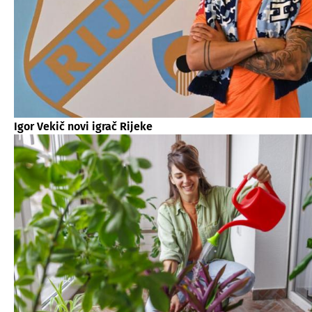
Igor Vekič novi igrač Rijeke