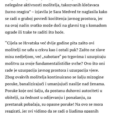
nelegalne aktivnosti molitelja, takozvanih klečavaca
žurno reagira” – izjavila je Sara Medved te naglasila kako
se radi o gruboj povredi korištenja javnog prostora, jer
na ovaj način svatko može doći na glavni trg s komadom
ograde ili trake te raditi što hoće.
“Cijela se Hrvatska već dvije godine pita zašto ovi
molitelji ne uđu u crkvu kao i ostali puk? Zašto ne slave
misu nedjeljom, već „subotare“ po trgovima i uzurpiraju
molitvu za svoje fundamentalističke svrhe? Ovo što oni
rade je uzurpacija javnog prostora i uzurpacija vjere.
Zbog ovakvih molitelja kontinuirano se šalju mizogine
poruke, banalizirajući i umanjujući nasilje nad ženama.
Poruke koje oni šalju, da postanu duhovni autoriteti u
obitelji, za čednost u odijevanju i ponašanju, za
prestanak pobačaja, su opasne poruke! Na ovo se mora
reagirati, jer svi vidimo da se radi o ljudima opasnih