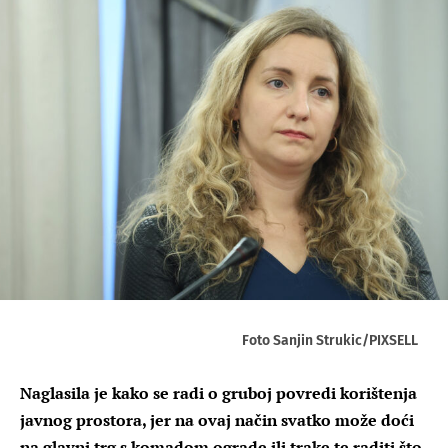
Foto Sanjin Strukic/PIXSELL
Naglasila je kako se radi o gruboj povredi korištenja
javnog prostora, jer na ovaj način svatko može doći
na glavni trg s komadom ograde ili trake te raditi što