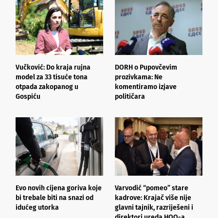
Vučković: Do kraja rujna
DORH o Pupovčevim
Š
model za 33 tisuće tona
prozivkama: Ne
o
otpada zakopanog u
komentiramo izjave
n
Gospiću
političara
p
Evo novih cijena goriva koje
Varvodić “pomeo” stare
H
bi trebale biti na snazi od
kadrove: Krajač više nije
T
idućeg utorka
glavni tajnik, razriješeni i
u
direktori ureda HOO-a