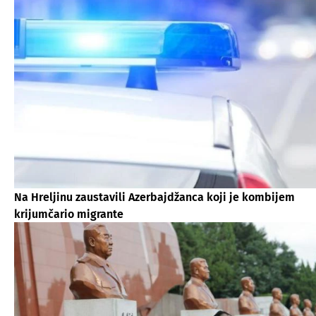
Na Hreljinu zaustavili Azerbajdžanca koji je kombijem
krijumčario migrante