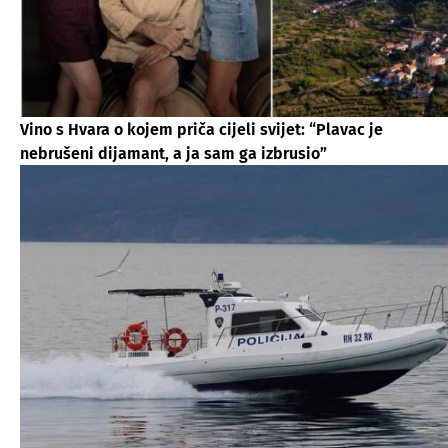
Vino s Hvara o kojem priča cijeli svijet: “Plavac je
nebrušeni dijamant, a ja sam ga izbrusio”