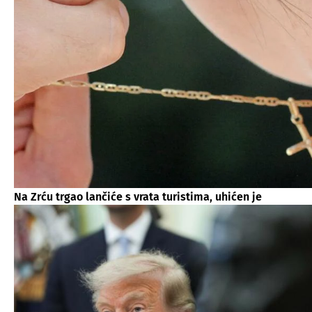
Na Zrću trgao lančiće s vrata turistima, uhićen je