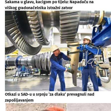
Šakama u glavu, kacigom po tijelu: Napadaču na
viškog gradonačelnika istražni zatvor
Otkazi u SAD-u u srpnju ‘za dlaku’ prevagnuli nad
zapošljavanjem