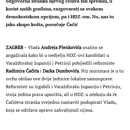
odgovorna stranka lijevog centra bili spremni, u
korist naših građana, razgovarati sa svakom
demokratskom opcijom, pa i HDZ-om. No, nas to
jako skupo košta, poručuje Čačić
ZAGREB
– Vlada
Andreja Plenkovića
snažno se
angažirala kako bi u nedjelju HDZ-ovi kandidati u
Varaždinskoj županiji i Petrinji pobijedili reformiste
Radimira Čačića
i
Darka Dumbovića
. Niz ministara je u tu
svrhu obišao ove dvije jedinice lokalne samouprave.
Reformisti su izgubili i Varaždinsku županiju i Petrinju,
svoja jedina prava uporišta, ali u HDZ-u očekuju da će
Čačićeva stranka svejedno nastaviti podupirati Vladu,
koja se održava upravo zahvaljujući njima.