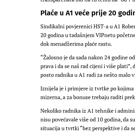
Plaće u A1 veće prije 20 god
Sindikalni povjerenici HST-a u A1 Rober
20 godina u tadašnjem VIPnetu početne 
dok menadžerima plaće rastu.
“Žalosno je da sada nakon 24 godine od 
prava i da se naš rad cijeni i više plati”
posto radnika u A1 radi za nešto malo 
Iznijela je i primjere iz tvrtke po kojim
mizerna, a za bonuse trebaju raditi prek
Nekoliko radnika iz A1 tehnike i adminis
nisu povećavale više od 10 godina, da su
situacija u tvrtki “bez perspektive i da s