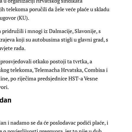
 u organizaciji Hrvatskog sindikata
ih telekoma poručili da žele veće plaće u skladu
 ugovor (KU).
pridružili i mnogi iz Dalmacije, Slavonije, s
rajeva koji su autobusima stigli u glavni grad, s
uvjete rada.
 prosvjedovali otkako postoji ta tvrtka, a
atskog telekoma, Telemacha Hrvatska, Combisa i
odine, po riječima predsjednice HST-a Vesne
ori.
edan
dan i nadamo se da će poslodavac podići plaće, i
e o povjerljivosti pregovora, jer to nije u duh