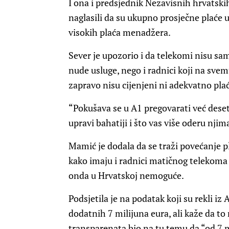
I ona i predsjednik Nezavisnih hrvatski
naglasili da su ukupno prosječne plaće 
visokih plaća menadžera.
Sever je upozorio i da telekomi nisu s
nude usluge, nego i radnici koji na svemu
zapravo nisu cijenjeni ni adekvatno pla
“Pokušava se u A1 pregovarati već deset 
upravi bahatiji i što vas više oderu njim
Mamić je dodala da se traži povećanje p
kako imaju i radnici matičnog telekoma u 
onda u Hrvatskoj nemoguće.
Podsjetila je na podatak koji su rekli iz 
dodatnih 7 milijuna eura, ali kaže da to r
transparenata bio na tu temu da “od 7 m