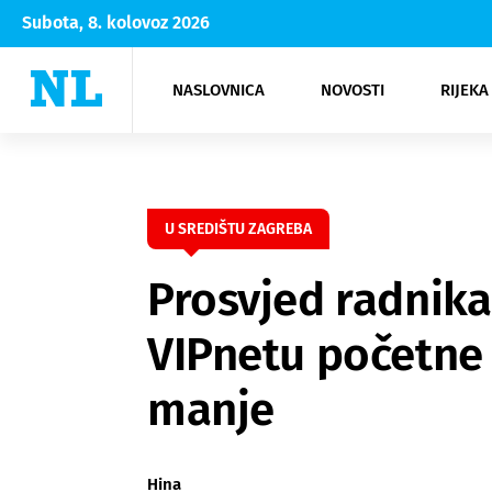
Subota, 8. kolovoz 2026
NASLOVNICA
NOVOSTI
RIJEKA
Rijeka
Kultura
Opatija
Hrvatsk
Moda
NK Rije
Sh
U SREDIŠTU ZAGREBA
Prosvjed radnika 
VIPnetu početne 
manje
Hina