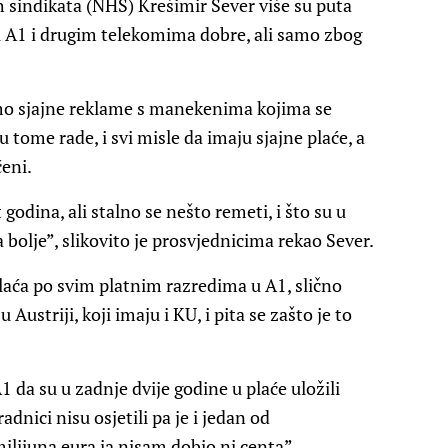
h sindikata (NHS) Krešimir Sever više su puta
u A1 i drugim telekomima dobre, ali samo zbog
amo sjajne reklame s manekenima kojima se
 tome rade, i svi misle da imaju sjajne plaće, a
ćeni.
godina, ali stalno se nešto remeti, i što su u
a bolje”, slikovito je prosvjednicima rekao Sever.
laća po svim platnim razredima u A1, slično
Austriji, koji imaju i KU, i pita se zašto je to
A1 da su u zadnje dvije godine u plaće uložili
adnici nisu osjetili pa je i jedan od
ilijuna eura ja nisam dobio ni centa”.