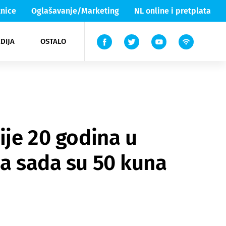
nice
Oglašavanje/Marketing
NL online i pretplata
DIJA
OSTALO
ar
ortovi
 List TV
entari
elgood
Lika & Senj
ije 20 godina u
 a sada su 50 kuna