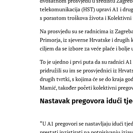
dvosatnom prosvjedu u središtu Zagreba
telekomunikacija (HST) upravi A1 i drug
s porastom troškova života i Kolektivni
Na prosvjedu su se radnicima iz Zagreba 
Primorja, iz sjeverne Hrvatske i drugih k
ciljem da se izbore za veće plaće i bolje 
To je ujedno i prvi puta da su radnici A1
pridružili su im se prosvjednici iz Hrv
drugih tvrtki, s kojima će se do kraja g
Mamić, također početi kolektivni pregov
Nastavak pregovora idući tj
“U A1 pregovori se nastavljaju idući tje
prestati inzistirati na potpisivanju izjav