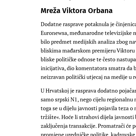
Mreža Viktora Orbana
Dodatne rasprave potaknula je činjenica 
Euronewsa, međunarodne televizijske m
bilo predmet medijskih analiza zbog na
bliskima mađarskom premijeru Viktoru O
bliske političke odnose te često nastupa
inicijativa, dio komentatora smatra da 
neizravan politički utjecaj na medije u re
U Hrvatskoj je rasprava dodatno pojač
samo srpski N1, nego cijelu regionalnu m
toga se u dijelu javnosti pojavila teza
tržište«. Hoće li strahovi dijela javnost
zaključenja transakcije. Promatrači će
promjene uredničke politike, kadrovske 