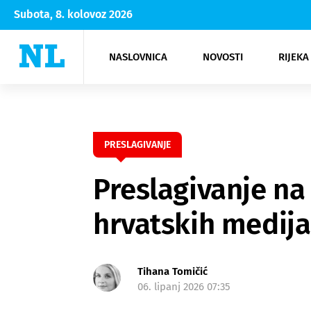
Subota, 8. kolovoz 2026
NASLOVNICA
NOVOSTI
RIJEKA
Rijeka
Kultura
Opatija
Hrvatsk
Moda
NK Rije
Sh
PRESLAGIVANJE
Preslagivanje na 
hrvatskih medija
Tihana Tomičić
06. lipanj 2026 07:35