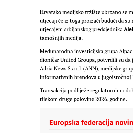
H
rvatsko medijsko tržište ubrzano se mije
utjecaji će iz toga proizaći budući da s
utjecajem srbijanskog predsjednika
Ale
tamošnjih medija.
Međunarodna investicijska grupa Alpac C
dioničar United Groupa, potvrdili su da
Adria News S.à r.l. (ANN), medijske grup
informativnih brendova u jugoistočnoj Eu
Transakcija podliježe regulatornim odob
tijekom druge polovine 2026. godine.
Europska federacija novi