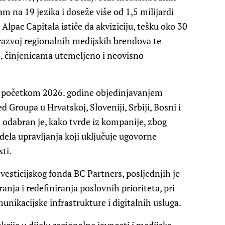
m na 19 jezika i doseže više od 1,5 milijardi
Alpac Capitala ističe da akviziciju, tešku oko 30
i razvoj regionalnih medijskih brendova te
o, činjenicama utemeljeno i neovisno
k početkom 2026. godine objedinjavanjem
 Groupa u Hrvatskoj, Sloveniji, Srbiji, Bosni i
l odabran je, kako tvrde iz kompanije, zbog
dela upravljanja koji uključuje ugovorne
ti.
vesticijskog fonda BC Partners, posljednjih je
anja i redefiniranja poslovnih prioriteta, pri
unikacijske infrastrukture i digitalnih usluga.