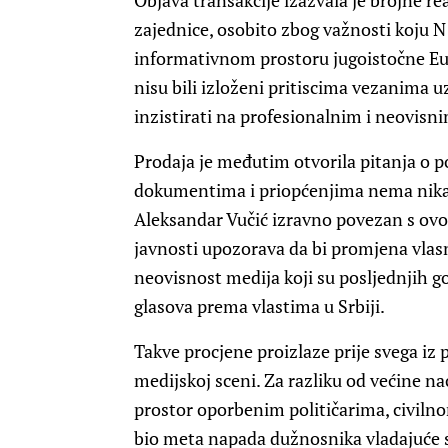
Objava transakcije izazvala je brojne rea
zajednice, osobito zbog važnosti koju N
informativnom prostoru jugoistočne Eur
nisu bili izloženi pritiscima vezanima uz
inzistirati na profesionalnim i neovisn
Prodaja je međutim otvorila pitanja o p
dokumentima i priopćenjima nema nikak
Aleksandar Vučić izravno povezan s ovom
javnosti upozorava da bi promjena vlasn
neovisnost medija koji su posljednjih god
glasova prema vlastima u Srbiji.
Takve procjene proizlaze prije svega iz 
medijskoj sceni. Za razliku od većine n
prostor oporbenim političarima, civilnom
bio meta napada dužnosnika vladajuće 