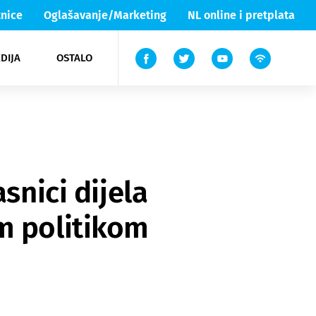
nice
Oglašavanje/Marketing
NL online i pretplata
DIJA
OSTALO
ar
ortovi
 List TV
entari
elgood
Lika & Senj
snici dijela
m politikom