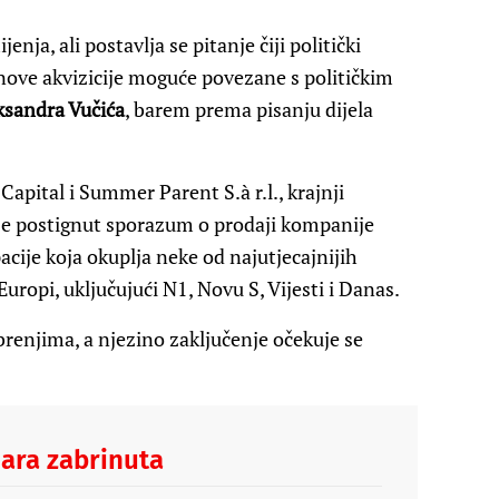
nja, ali postavlja se pitanje čiji politički
u nove akvizicije moguće povezane s političkim
ksandra Vučića
, barem prema pisanju dijela
apital i Summer Parent S.à r.l., krajnji
 je postignut sporazum o prodaji kompanije
acije koja okuplja neke od najutjecajnijih
ropi, uključujući N1, Novu S, Vijesti i Danas.
renjima, a njezino zaključenje očekuje se
nara zabrinuta