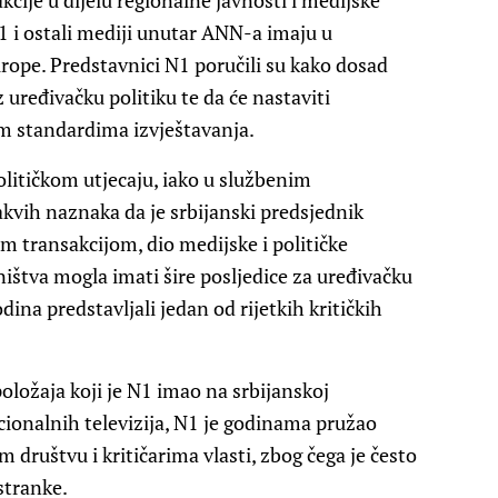
kcije u dijelu regionalne javnosti i medijske
1 i ostali mediji unutar ANN-a imaju u
ope. Predstavnici N1 poručili su kako dosad
 uređivačku politiku te da će nastaviti
im standardima izvještavanja.
olitičkom utjecaju, iako u službenim
vih naznaka da je srbijanski predsjednik
 transakcijom, dio medijske i političke
ištva mogla imati šire posljedice za uređivačku
ina predstavljali jedan od rijetkih kritičkih
položaja koji je N1 imao na srbijanskoj
acionalnih televizija, N1 je godinama pružao
 društvu i kritičarima vlasti, zbog čega je često
stranke.