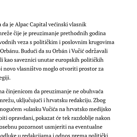
da je Alpac Capital većinski vlasnik
reže čije je preuzimanje prethodnih godina
vodnih veza s političkim i poslovnim krugovima
rbánu. Budući da su Orbán i Vučić održavali
li kao saveznici unutar europskih političkih
bi novo vlasništvo moglo otvoriti prostor za
giji.
ana činjenicom da preuzimanje ne obuhvaća
režu, uključujući i hrvatsku redakciju. Zbog
 o mogućem »ulasku Vučića na hrvatsko medijsko
i biti opravdani, pokazat će tek razdoblje nakon
 posebnu pozornost usmjeriti na eventualne
odluke u redakcijama i odnos prema politički