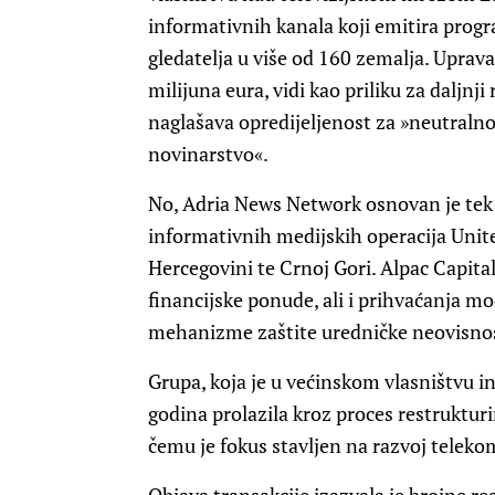
informativnih kanala koji emitira progra
gledatelja u više od 160 zemalja. Uprava 
milijuna eura, vidi kao priliku za daljnj
naglašava opredijeljenost za »neutraln
novinarstvo«.
No, Adria News Network osnovan je te
informativnih medijskih operacija United
Hercegovini te Crnoj Gori. Alpac Capita
financijske ponude, ali i prihvaćanja mo
mehanizme zaštite uredničke neovisnos
Grupa, koja je u većinskom vlasništvu in
godina prolazila kroz proces restrukturir
čemu je fokus stavljen na razvoj telekom