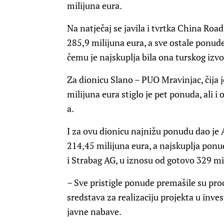
milijuna eura.
Na natječaj se javila i tvrtka China Ro
285,9 milijuna eura, a sve ostale ponud
čemu je najskuplja bila ona turskog izv
Za dionicu Slano – PUO Mravinjac, čija j
milijuna eura stiglo je pet ponuda, ali 
a.
I za ovu dionicu najnižu ponudu dao je 
214,45 milijuna eura, a najskuplja ponu
i Strabag AG, u iznosu od gotovo 329 mi
– Sve pristigle ponude premašile su pro
sredstava za realizaciju projekta u inv
javne nabave.