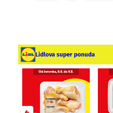
Lidlova super ponuda