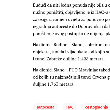
Budući da niti jedna ponuda nije bila u 
nužno poništiti, objavljeno je iz HAC-
za osiguravanjem uvjeta za ponovno pok
izgradnja autoceste do Dubrovnika i dalj
poništenje ovog postupka ne mijenja pla
Na dionici Rudine – Slano, s obzirom na 
objekata, tunela i vijadukata, od kojih 
i tunel Zabreže duljine 1.428 metara.
Na dionici Slano – PUO Mravinjac takođe
od kojih su najznačajniji tunel Crvena g
duljine 1.763 metara.
autocesta
HAC
cestogradnja