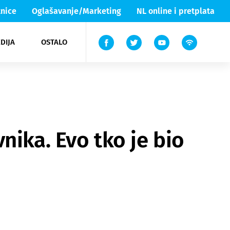
nice
Oglašavanje/Marketing
NL online i pretplata
DIJA
OSTALO
ar
ortovi
 List TV
entari
elgood
Lika & Senj
nika. Evo tko je bio