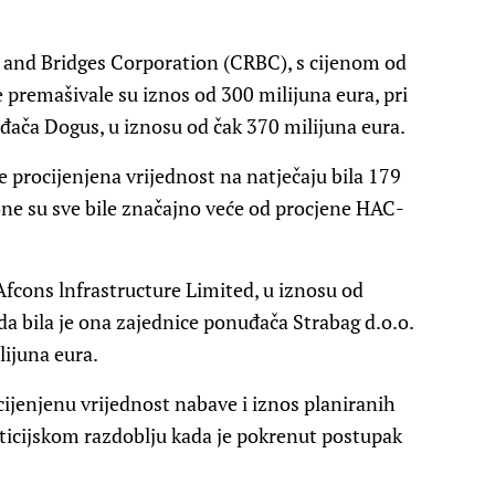
ad and Bridges Corporation (CRBC), s cijenom od
e premašivale su iznos od 300 milijuna eura, pri
ođača Dogus, u iznosu od čak 370 milijuna eura.
e procijenjena vrijednost na natječaju bila 179
i one su sve bile značajno veće od procjene HAC-
Afcons lnfrastructure Limited, u iznosu od
da bila je ona zajednice ponuđača Strabag d.o.o.
lijuna eura.
cijenjenu vrijednost nabave i iznos planiranih
esticijskom razdoblju kada je pokrenut postupak