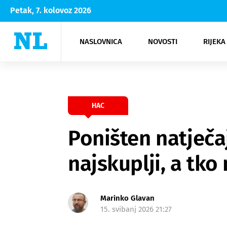
Petak, 7. kolovoz 2026
NASLOVNICA
NOVOSTI
RIJEKA
Rijeka
Kultura
Opatija
Hrvatsk
Moda
NK Rije
Sh
HAC
Poništen natječa
najskuplji, a tko 
Marinko Glavan
15. svibanj 2026 21:27