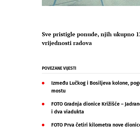
Sve pristigle ponude, njih ukupno 1
vrijednosti radova
POVEZANE VIJESTI
Između Lučkog i Bosiljeva kolone, pog
mostu
FOTO Gradnja dionice Križišće – Jadran
i dva viadukta
FOTO Prva četiri kilometra nove dion