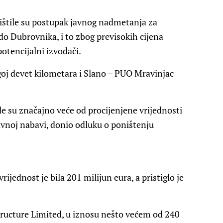
ištile su postupak javnog nadmetanja za
do Dubrovnika, i to zbog previsokih cijena
potencijalni izvođači.
goj devet kilometara i Slano – PUO Mravinjac
le su značajno veće od procijenjene vrijednosti
avnoj nabavi, donio odluku o poništenju
ijednost je bila 201 milijun eura, a pristiglo je
structure Limited, u iznosu nešto većem od 240