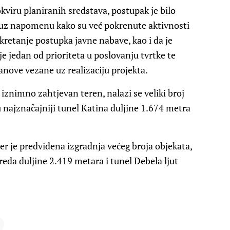
okviru planiranih sredstava, postupak je bilo
a uz napomenu kako su već pokrenute aktivnosti
retanje postupka javne nabave, kao i da je
e jedan od prioriteta u poslovanju tvrtke te
nove vezane uz realizaciju projekta.
iznimno zahtjevan teren, nalazi se veliki broj
su najznačajniji tunel Katina duljine 1.674 metra
r je predviđena izgradnja većeg broja objekata,
reda duljine 2.419 metara i tunel Debela ljut