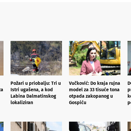
Požari u priobalju: Tri u
Vučković: Do kraja rujna
D
za
Istri ugašena, a kod
model za 33 tisuće tona
p
Labina Dalmatinskog
otpada zakopanog u
k
lokaliziran
Gospiću
p