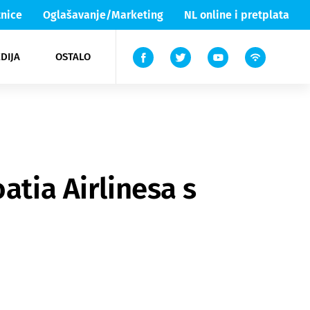
nice
Oglašavanje/Marketing
NL online i pretplata
DIJA
OSTALO
ar
ortovi
 List TV
entari
elgood
Lika & Senj
atia Airlinesa s