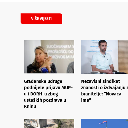
VIŠE VIJESTI
Građanske udruge
Nezavisni sindikat
podnijele prijavu MUP-
znanosti o izdvajanju 
u i DORH-u zbog
branitelje: “Novaca
ustaških pozdrava u
ima”
Kninu