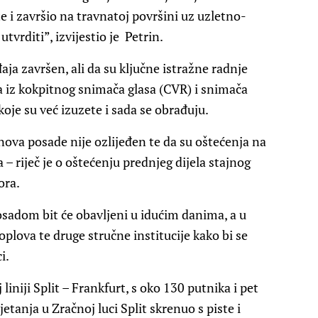
te i završio na travnatoj površini uz uzletno-
tvrditi”, izvijestio je Petrin.
aja završen, ali da su ključne istražne radnje
ka iz kokpitnog snimača glasa (CVR) i snimača
 koje su već izuzete i sada se obrađuju.
anova posade nije ozlijeđen te da su oštećenja na
riječ je o oštećenju prednjeg dijela stajnog
ora.
osadom bit će obavljeni u idućim danima, a u
oplova te druge stručne institucije kako bi se
i.
iniji Split – Frankfurt, s oko 130 putnika i pet
etanja u Zračnoj luci Split skrenuo s piste i