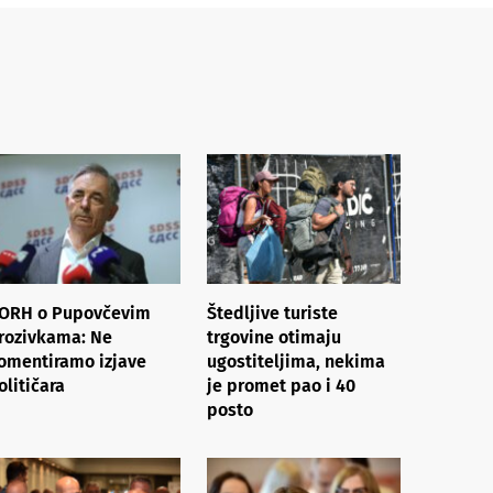
ORH o Pupovčevim
Štedljive turiste
rozivkama: Ne
trgovine otimaju
omentiramo izjave
ugostiteljima, nekima
olitičara
je promet pao i 40
posto