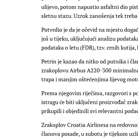
ulijevo, potom napustio asfaltni dio pis
sletnu stazu. Uzrok zanošenja tek treba u
Potvrdio je da je očevid na mjestu događ
još u tijeku, uključujući analizu podata
podataka o letu (FDR), tzv. crnih kutija,
Petrin je kazao da nitko od putnika i čl
zrakoplovu Airbus A220-300 minimalna – 
trapa i manjim oštećenjima lijevog mot
Prema njegovim riječima, razgovori s p
istragu će biti uključeni proizvođač zrak
prikupili i objedinili svi relevantni podac
Zrakoplov Croatia Airlinesa na redovnoj l
članova posade, u subotu je tijekom uzlij