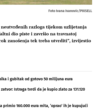
Foto Ivana Ivanovic/PIXSELL
d neutvrđenih razloga tijekom uzlijetanja
ltni dio piste i završio na travnatoj
ok zanošenja tek treba utvrditi”, izvijestio
nika i gubitak od gotovo 50 milijuna eura
atvor: Istraga tvrdi da je kupio zlato za 131.120
 primio 160.000 eura mita, ‘oprao’ ih je kupujući