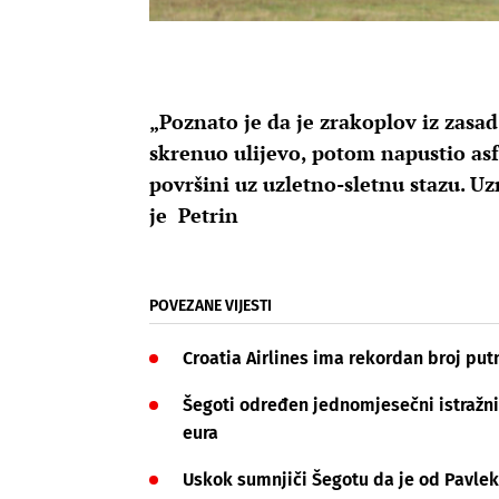
„Poznato je da je zrakoplov iz zasa
skrenuo ulijevo, potom napustio asfa
površini uz uzletno-sletnu stazu. Uzr
je Petrin
POVEZANE VIJESTI
Croatia Airlines ima rekordan broj put
Šegoti određen jednomjesečni istražni z
eura
Uskok sumnjiči Šegotu da je od Pavleka