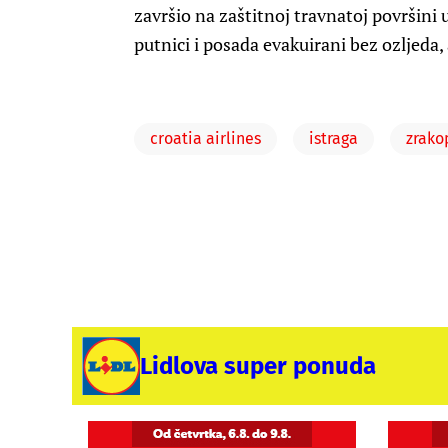
završio na zaštitnoj travnatoj površini 
putnici i posada evakuirani bez ozljeda,
croatia airlines
istraga
zrako
Lidlova super ponuda