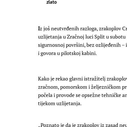
zlato
I
z još neutvrđenih razloga, zrakoplov Cr
uzlijetanja u Zračnoj luci Split u subotu
sigurnosnoj površini, bez ozlijeđenih – i
i govora u pilotskoj kabini.
Kako je rekao glavni istražitelj zrakopl
zračnom, pomorskom i željezničkom 
počela i provode se opsežne tehničke an
tijekom uzlijetanja.
„Poznato je da je zrakoplov iz zasad ne