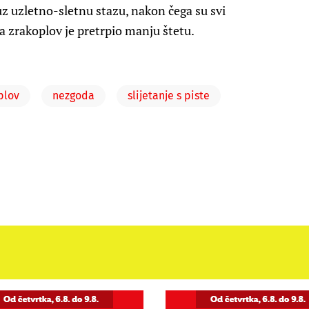
uz uzletno-sletnu stazu, nakon čega su svi
 a zrakoplov je pretrpio manju štetu.
plov
nezgoda
slijetanje s piste