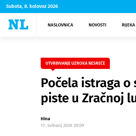
Subota, 8. kolovoz 2026
NASLOVNICA
NOVOSTI
RIJEKA
Rijeka
Kultura
Opatija
Hrvatsk
Moda
NK Rije
Sh
UTVRĐIVANJE UZROKA NESREĆE
Počela istraga o 
piste u Zračnoj lu
Hina
17. svibanj 2026 20:09