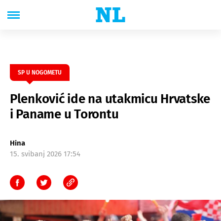
SP U NOGOMETU
Plenković ide na utakmicu Hrvatske
i Paname u Torontu
Hina
15. svibanj 2026 17:54