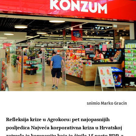
snimio Marko Gracin
Refleksija krize u Agrokoru: pet najopasnijih
posljedica Najveća korporativna kriza u Hrvatskoj
zatresla je kompaniju koja je činila 15 posto BDP-a,