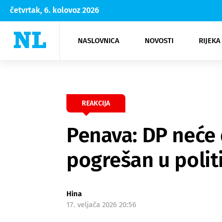
četvrtak, 6. kolovoz 2026
NASLOVNICA
NOVOSTI
RIJEKA
Rijeka
Kultura
Opatija
Hrvatsk
Moda
NK Rije
Sh
REAKCIJA
Penava: DP neće 
pogrešan u poli
Hina
17. veljača 2026 20:56