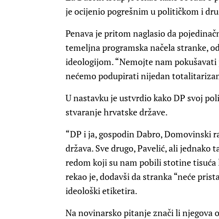
je ocijenio pogrešnim u političkom i d
Penava je pritom naglasio da pojedinačni
temeljna programska načela stranke, o
ideologijom. “Nemojte nam pokušavati pak
nećemo podupirati nijedan totalitarizam
U nastavku je ustvrdio kako DP svoj poli
stvaranje hrvatske države.
“DP i ja, gospodin Dabro, Domovinski rat
država. Sve drugo, Pavelić, ali jednako t
redom koji su nam pobili stotine tisuća l
rekao je, dodavši da stranka “neće prista
ideološki etiketira.
Na novinarsko pitanje znači li njegova 