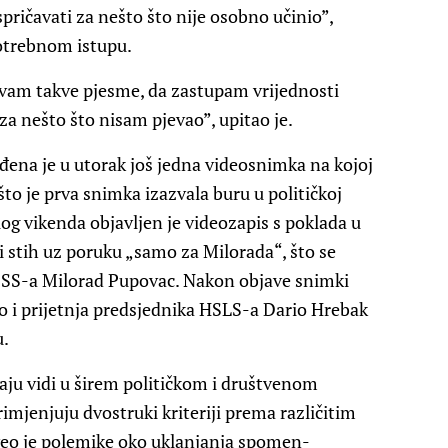
pričavati za nešto što nije osobno učinio”,
potrebnom istupu.
jevam takve pjesme, da zastupam vrijednosti
 za nešto što nisam pjevao”, upitao je.
đena je u utorak još jedna videosnimka na kojoj
to je prva snimka izazvala buru u političkoj
og vikenda objavljen je videozapis s poklada u
 stih uz poruku „samo za Milorada“, što se
SDSS-a Milorad Pupovac. Nakon objave snimki
 kao i prijetnja predsjednika HSLS-a Dario Hrebak
u.
čaju vidi u širem političkom i društvenom
rimjenjuju dvostruki kriteriji prema različitim
veo je polemike oko uklanjanja spomen-