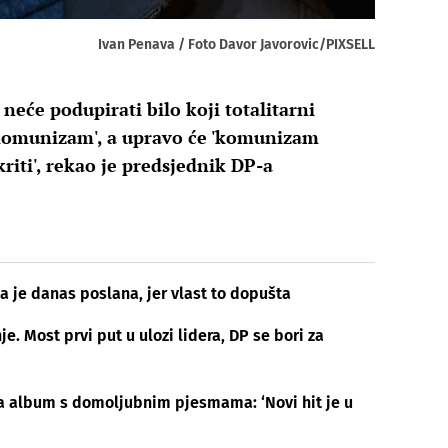
Ivan Penava / Foto Davor Javorovic/PIXSELL
 neće podupirati bilo koji totalitarni
i komunizam', a upravo će 'komunizam
kriti', rekao je predsjednik DP-a
ja je danas poslana, jer vlast to dopušta
e. Most prvi put u ulozi lidera, DP se bori za
a album s domoljubnim pjesmama: ‘Novi hit je u