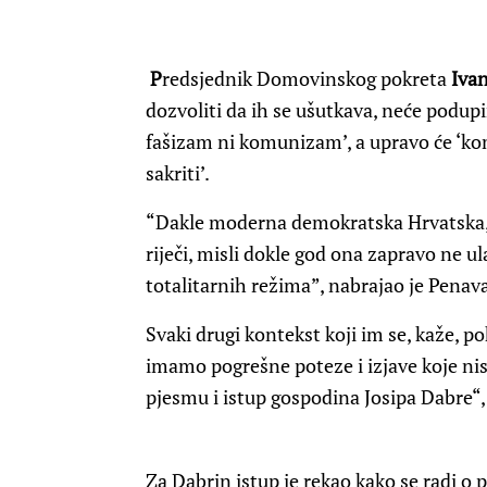
P
redsjednik Domovinskog pokreta
Iva
dozvoliti da ih se ušutkava, neće podupira
fašizam ni komunizam’, a upravo će ‘ko
sakriti’.
“Dakle moderna demokratska Hrvatska,
riječi, misli dokle god ona zapravo ne u
totalitarnih režima”, nabrajao je Penava
Svaki drugi kontekst koji im se, kaže, p
imamo pogrešne poteze i izjave koje nis
pjesmu i istup gospodina Josipa Dabre“,
Za Dabrin istup je rekao kako se radi o p