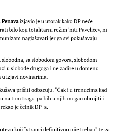
n Penava
izjavio je u utorak kako DP neće
ti bilo koji totalitarni režim ‘niti Pavelićev, ni
munizam naglašavati jer ga svi pokušavaju
 slobodna, sa slobodom govora, slobodom
lazi u slobode drugoga i ne zadire u domenu
 u izjavi novinarima.
okušava prišiti odbacuju. “Čak i u trenucima kad
u na tom tragu pa bih u njih mogao ubrojiti i
 rekao je čelnik DP-a.
otezu koji “stranci definitivno nije trebao” te ga