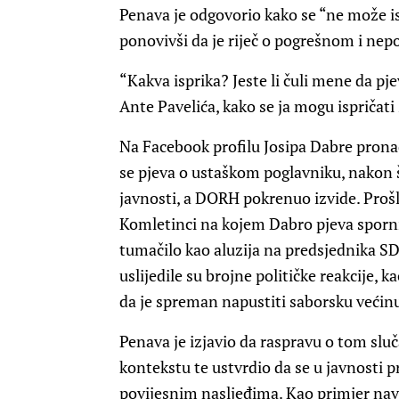
Penava je odgovorio kako se “ne može is
ponovivši da je riječ o pogrešnom i ne
“Kakva isprika? Jeste li čuli mene da p
Ante Pavelića, kako se ja mogu ispričati
Na Facebook profilu Josipa Dabre prona
se pjeva o ustaškom poglavniku, nakon š
javnosti, a DORH pokrenuo izvide. Prošl
Komletinci na kojem Dabro pjeva sporni
tumačilo kao aluzija na predsjednika 
uslijedile su brojne političke reakcije,
da je spreman napustiti saborsku većin
Penava je izjavio da raspravu o tom slu
kontekstu te ustvrdio da se u javnosti p
povijesnim nasljeđima. Kao primjer na