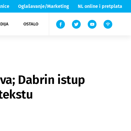
nice
Oglašavanje/Marketing
NL online i pretplata
DIJA
OSTALO
ar
ortovi
 List TV
entari
elgood
Lika & Senj
va; Dabrin istup
tekstu