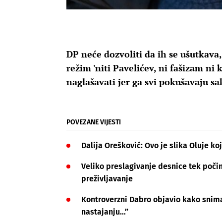
DP neće dozvoliti da ih se ušutkava,
režim 'niti Pavelićev, ni fašizam n
naglašavati jer ga svi pokušavaju sa
POVEZANE VIJESTI
Dalija Orešković: Ovo je slika Oluje ko
Veliko preslagivanje desnice tek počinj
preživljavanje
Kontroverzni Dabro objavio kako snim
nastajanju…”