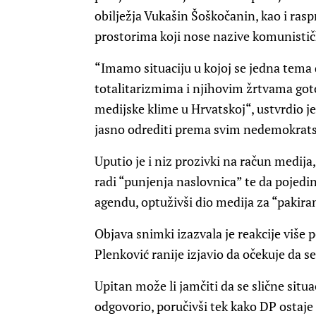
obilježja Vukašin Šoškočanin, kao i ras
prostorima koji nose nazive komunistič
“Imamo situaciju u kojoj se jedna tema 
totalitarizmima i njihovim žrtvama gotov
medijske klime u Hrvatskoj“, ustvrdio j
jasno odrediti prema svim nedemokrat
Uputio je i niz prozivki na račun medija,
radi “punjenja naslovnica” te da pojedin
agendu, optuživši dio medija za “pakiranj
Objava snimki izazvala je reakcije više p
Plenković ranije izjavio da očekuje da se
Upitan može li jamčiti da se slične situ
odgovorio, poručivši tek kako DP ostaj