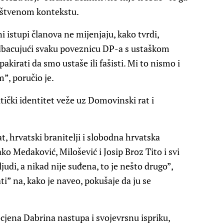
ruštvenom kontekstu.
 istupi članova ne mijenjaju, kako tvrdi,
dbacujući svaku poveznicu DP-a s ustaškom
irati da smo ustaše ili fašisti. Mi to nismo i
”, poručio je.
tički identitet veže uz Domovinski rat i
, hrvatski branitelji i slobodna hrvatska
ako Medaković, Milošević i Josip Broz Tito i svi
judi, a nikad nije suđena, to je nešto drugo”,
ti” na, kako je naveo, pokušaje da ju se
ocjena Dabrina nastupa i svojevrsnu ispriku,