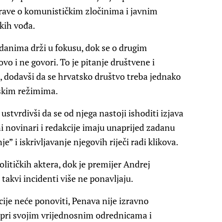
prave o komunističkim zločinima i javnim
kih vođa.
danima drži u fokusu, dok se o drugim
o i ne govori. To je pitanje društvene i
e, dodavši da se hrvatsko društvo treba jednako
skim režimima.
 ustvrdivši da se od njega nastoji ishoditi izjava
i novinari i redakcije imaju unaprijed zadanu
e” i iskrivljavanje njegovih riječi radi klikova.
olitičkih aktera, dok je premijer Andrej
 takvi incidenti više ne ponavljaju.
acije neće ponoviti, Penava nije izravno
e pri svojim vrijednosnim odrednicama i