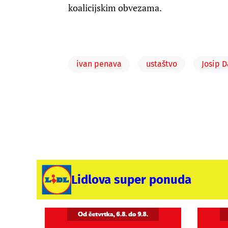
koalicijskim obvezama.
ivan penava
ustaštvo
Josip 
Lidlova super ponuda