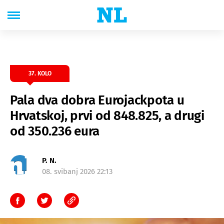
37. KOLO
Pala dva dobra Eurojackpota u
Hrvatskoj, prvi od 848.825, a drugi
od 350.236 eura
P. N.
08. svibanj 2026 22:13