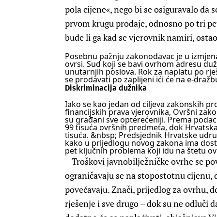
pola cijene«, nego bi se osiguravalo da s
prvom krugu prodaje, odnosno po tri pe
bude li ga kad se vjerovnik namiri, osta
Posebnu pažnju zakonodavac je u izmjen
ovrsi. Sud koji se bavi ovrhom adresu duž
unutarnjih poslova. Rok za naplatu po rje
se prodavati po zaplijeni ići će na e-dražb
Diskriminacija dužnika
Iako se kao jedan od ciljeva zakonskih pr
financijskih prava vjerovnika, Ovršni zak
su građani sve opterećeniji. Prema poda
99 tisuća ovršnih predmeta, dok Hrvatska 
tisuća.
&nbsp;
Predsjednik Hrvatske udru
kako u prijedlogu novog zakona ima dosta
pet ključnih problema koji idu na štetu ov
– Troškovi javnobilježničke ovrhe se po
ograničavaju se na stopostotnu cijenu, 
povećavaju. Znači, prijedlog za ovrhu, d
rješenje i sve drugo – dok su ne odluči 