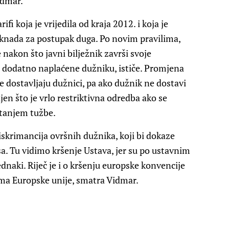
idmar.
i koja je vrijedila od kraja 2012. i koja je
aknada za postupak duga. Po novim pravilima,
nakon što javni bilježnik završi svoje
e dodatno naplaćene dužniku, ističe. Promjena
e dostavljaju dužnici, pa ako dužnik ne dostavi
ijen što je vrlo restriktivna odredba ako se
etanjem tužbe.
diskrimancija ovršnih dužnika, koji bi dokaze
sa. Tu vidimo kršenje Ustava, jer su po ustavnim
aki. Riječ je i o kršenju europske konvencije
ima Europske unije, smatra Vidmar.