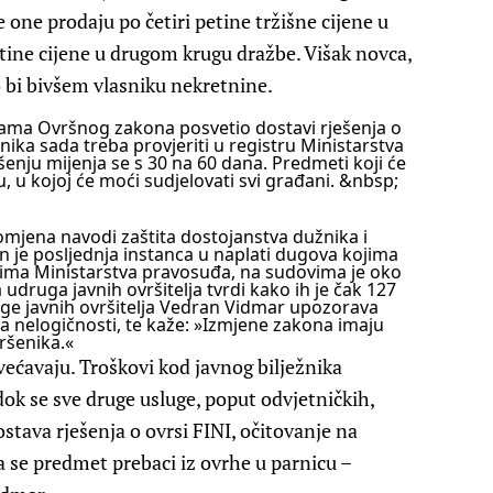
e one prodaju po četiri petine tržišne cijene u
tine cijene u drugom krugu dražbe. Višak novca,
o bi bivšem vlasniku nekretnine.
ama Ovršnog zakona posvetio dostavi rješenja o
nika sada treba provjeriti u registru Ministarstva
šenju mijenja se s 30 na 60 dana. Predmeti koji će
u, u kojoj će moći sudjelovati svi građani.
&nbsp;
omjena navodi zaštita dostojanstva dužnika i
on je posljednja instanca u naplati dugova kojima
cima Ministarstva pravosuđa, na sudovima je oko
udruga javnih ovršitelja tvrdi kako ih je čak 127
ge javnih ovršitelja Vedran Vidmar upozorava
 nelogičnosti, te kaže: »Izmjene zakona imaju
ršenika.«
većavaju. Troškovi kod javnog bilježnika
dok se sve druge usluge, poput odvjetničkih,
ostava rješenja o ovrsi FINI, očitovanje na
da se predmet prebaci iz ovrhe u parnicu –