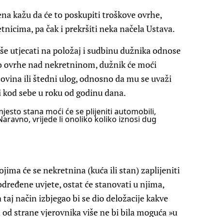
ena kažu da će to poskupiti troškove ovrhe,
nicima, pa čak i prekršiti neka načela Ustava.
še utjecati na položaj i sudbinu dužnika odnose
o ovrhe nad nekretninom, dužnik će moći
ovina ili štedni ulog, odnosno da mu se uvaži
ti kod sebe u roku od godinu dana.
esto stana moći će se plijeniti automobili,
 Naravno, vrijede li onoliko koliko iznosi dug
jima će se nekretnina (kuća ili stan) zaplijeniti
određene uvjete, ostat će stanovati u njima,
 taj način izbjegao bi se dio deložacije kakve
 od strane vjerovnika više ne bi bila moguća »u