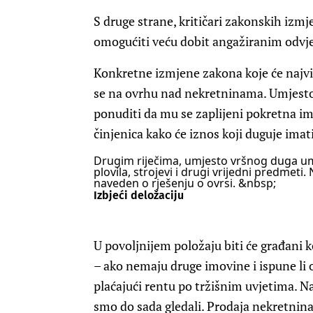
S druge strane, kritičari zakonskih izmj
omogućiti veću dobit angažiranim odvjet
Konkretne izmjene zakona koje će najvi
se na ovrhu nad nekretninama. Umjest
ponuditi da mu se zaplijeni pokretna im
činjenica kako će iznos koji duguje ima
Drugim riječima, umjesto vršnog duga umj
plovila, strojevi i drugi vrijedni predmeti.
naveden o rješenju o ovrsi.
&nbsp;
Izbjeći deložaciju
U povoljnijem položaju biti će građani ko
– ako nemaju druge imovine i ispune li 
plaćajući rentu po tržišnim uvjetima. Na
smo do sada gledali. Prodaja nekretnina