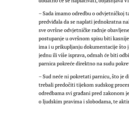
dodatno će se naplaćivati, objašnjava V
– Sada imamo odredbu o odvjetničkoj tarif
predviđala da se naplati jednokratna n
sve ovršne odvjetničke radnje obavljene 
postupanje u ovršnom spisu biti kasnij
ima i u prikupljanju dokumentacije što j
jednu ili više isprava, odmah će biti odb
parnica pokreće direktno na sudu pokr
– Sud neće ni pokretati parnicu, što je 
trebali predočiti tijekom sudskog proce
odredbama svi građani pred zakonom jedn
o ljudskim pravima i slobodama, te akt