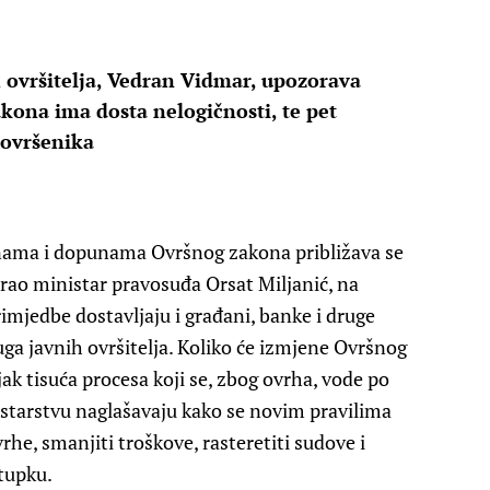
 ovršitelja, Vedran Vidmar, upozorava
kona ima dosta nelogičnosti, te pet
 ovršenika
nama i dopunama Ovršnog zakona približava se
irao ministar pravosuđa Orsat Miljanić, na
jedbe dostavljaju i građani, banke i druge
druga javnih ovršitelja. Koliko će izmjene Ovršnog
ak tisuća procesa koji se, zbog ovrha, vode po
istarstvu naglašavaju kako se novim pravilima
rhe, smanjiti troškove, rasteretiti sudove i
tupku.