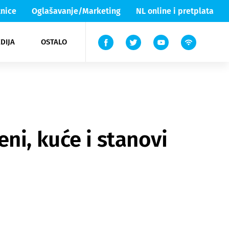
nice
Oglašavanje/Marketing
NL online i pretplata
DIJA
OSTALO
ar
ortovi
 List TV
entari
elgood
Lika & Senj
ni, kuće i stanovi