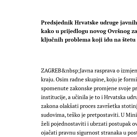
Predsjednik Hrvatske udruge javnih
kako u prijedlogu novog Ovršnog za
ključnih problema koji idu na štetu
ZAGREB
&nbsp;Javna rasprava o izmje
kraju. Osim radne skupine, koju je form
spomenute zakonske promjene svoje prim
institucije, a učinila je to i Hrvatska u
zakona olakšati proces završetka stotinj
sudovima, teško je pretpostaviti. U Min
želi pojednostaviti i ubrzati postupak ov
ojačati pravnu sigurnost stranaka u pos