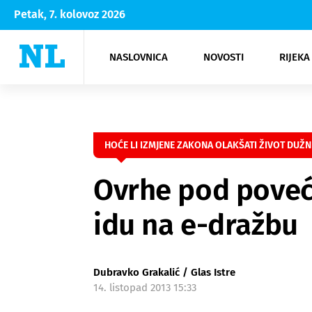
Petak, 7. kolovoz 2026
NASLOVNICA
NOVOSTI
RIJEKA
Rijeka
Kultura
Opatija
Hrvatsk
Moda
NK Rije
Sh
HOĆE LI IZMJENE ZAKONA OLAKŠATI ŽIVOT DUŽNI
Ovrhe pod poveća
idu na e-dražbu
Dubravko Grakalić / Glas Istre
14. listopad 2013 15:33