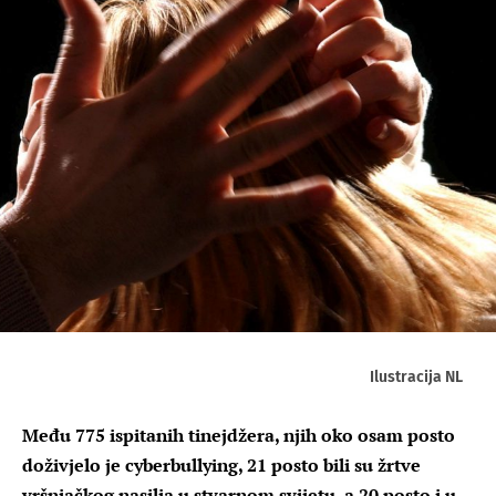
Ilustracija NL
Među 775 ispitanih tinejdžera, njih oko osam posto
doživjelo je cyberbullying, 21 posto bili su žrtve
vršnjačkog nasilja u stvarnom svijetu, a 20 posto i u