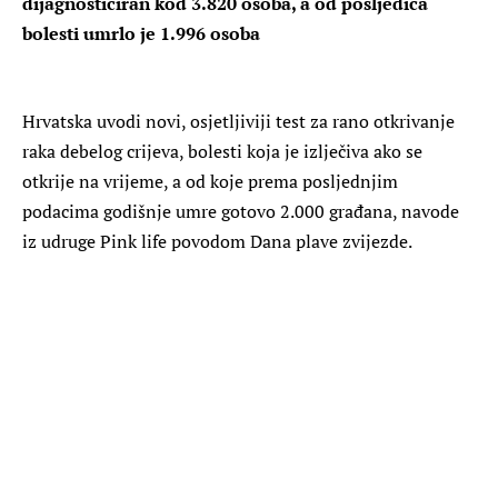
dijagnosticiran kod 3.820 osoba, a od posljedica
bolesti umrlo je 1.996 osoba
Hrvatska uvodi novi, osjetljiviji test za rano otkrivanje
raka debelog crijeva, bolesti koja je izlječiva ako se
otkrije na vrijeme, a od koje prema posljednjim
podacima godišnje umre gotovo 2.000 građana, navode
iz udruge Pink life povodom Dana plave zvijezde.