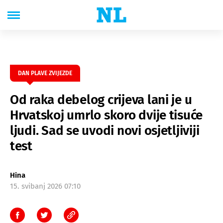
DAN PLAVE ZVIJEZDE
Od raka debelog crijeva lani je u
Hrvatskoj umrlo skoro dvije tisuće
ljudi. Sad se uvodi novi osjetljiviji
test
Hina
15. svibanj 2026 07:10