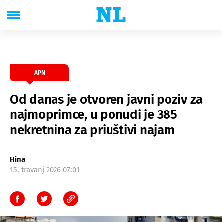
APN
Od danas je otvoren javni poziv za
najmoprimce, u ponudi je 385
nekretnina za priuštivi najam
Hina
15. travanj 2026 07:01