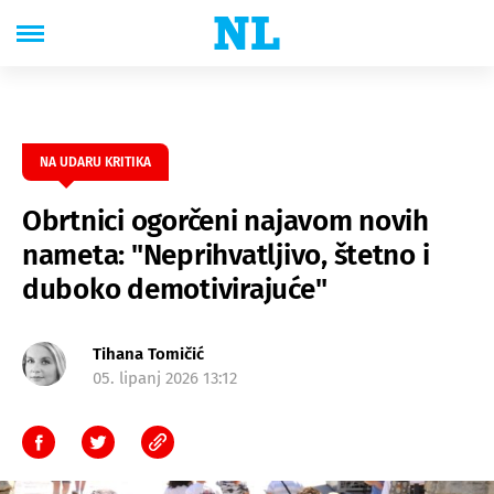
NA UDARU KRITIKA
Obrtnici ogorčeni najavom novih
nameta: "Neprihvatljivo, štetno i
duboko demotivirajuće"
Tihana Tomičić
05. lipanj 2026 13:12