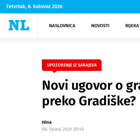
četvrtak, 6. kolovoz 2026
NASLOVNICA
NOVOSTI
RIJEKA
Rijeka
Kultura
Opatija
Hrvatsk
Moda
NK Rije
Sh
UPOZORENJE IZ SARAJEVA
Novi ugovor o gr
preko Gradiške?
Hina
06. lipanj 2026 20:45