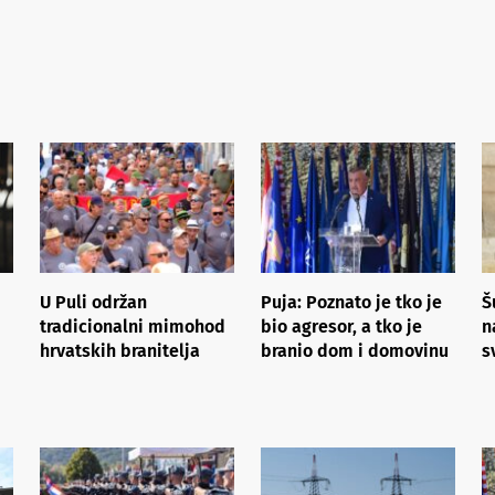
U Puli održan
Puja: Poznato je tko je
Š
tradicionalni mimohod
bio agresor, a tko je
n
hrvatskih branitelja
branio dom i domovinu
s