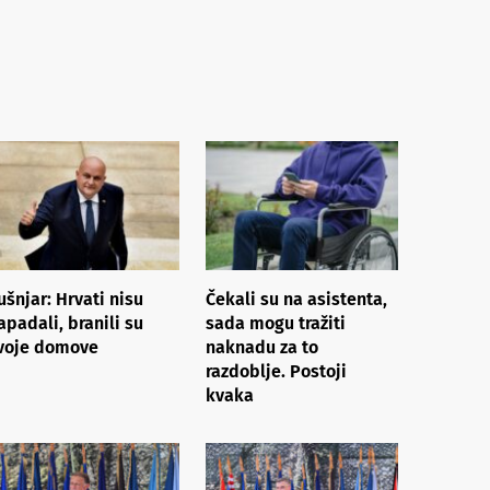
ušnjar: Hrvati nisu
Čekali su na asistenta,
apadali, branili su
sada mogu tražiti
voje domove
naknadu za to
razdoblje. Postoji
kvaka