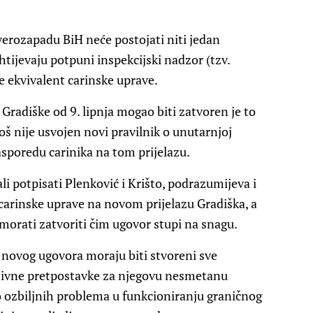
everozapadu BiH neće postojati niti jedan
htijevaju potpuni inspekcijski nadzor (tzv.
je ekvivalent carinske uprave.
 Gradiške od 9. lipnja mogao biti zatvoren je to
oš nije usvojen novi pravilnik o unutarnjoj
sporedu carinika na tom prijelazu.
i potpisati Plenković i Krišto, podrazumijeva i
carinske uprave na novom prijelazu Gradiška, a
morati zatvoriti čim ugovor stupi na snagu.
novog ugovora moraju biti stvoreni sve
tivne pretpostavke za njegovu nesmetanu
 ozbiljnih problema u funkcioniranju graničnog