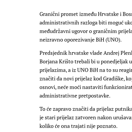
Granični promet između Hrvatske i Bosn
administrativnih razloga biti moguć uk
međudržavni ugovor o graničnim prijela
neizravno oporezivanje BiH (UNO).
Predsjednik hrvatske vlade Andrej Plenk
Borjana Krišto trebali bi u ponedjeljak 
prijelazima, a iz UNO BiH na to su reagir
značiti da novi prijelaz kod Gradiške, k
osnovi, neće moći nastaviti funkcionirat
administrativne pretpostavke.
To će zapravo značiti da prijelaz putnik
je stari prijelaz zatvoren nakon urušava
koliko će ona trajati nije poznato.