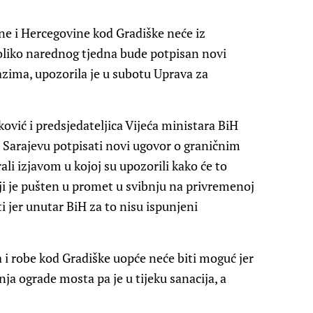
e i Hercegovine kod Gradiške neće iz
oliko narednog tjedna bude potpisan novi
zima, upozorila je u subotu Uprava za
ović i predsjedateljica Vijeća ministara BiH
u Sarajevu potpisati novi ugovor o graničnim
ali izjavom u kojoj su upozorili kako će to
oji je pušten u promet u svibnju na privremenoj
i jer unutar BiH za to nisu ispunjeni
a i robe kod Gradiške uopće neće biti moguć jer
nja ograde mosta pa je u tijeku sanacija, a