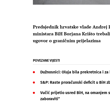
Predsjednik hrvatske vlade Andrej P
ministara BiH Borjana Krišto trebali
ugovor o graničnim prijelazima
POVEZANE VIJESTI
Dužnosnici: Oluja bila prekretnica i za 
S&P: Raste proračunski deficit u BiH z
Vučić prijetio usred BiH, na omanjem s
zaboraviti”