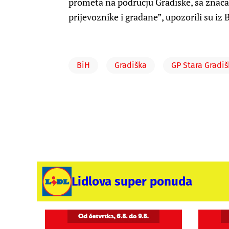
prometa na području Gradiške, sa znač
prijevoznike i građane”, upozorili su iz 
BiH
Gradiška
GP Stara Gradiš
Lidlova super ponuda