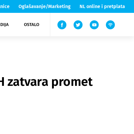
nice
Oglašavanje/Marketing
NL online i pretplata
DIJA
OSTALO
ar
ortovi
 List TV
entari
elgood
Lika & Senj
iH zatvara promet