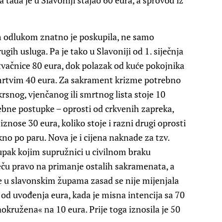
 tada je u Slavoniji stajao 60 eura, a sprovod iz
 odlukom znatno je poskupila, ne samo
ugih usluga. Pa je tako u Slavoniji od 1. siječnja
vačnice 80 eura, dok polazak od kuće pokojnika
 mrtvim 40 eura. Za sakrament krizme potrebno
krsnog, vjenčanog ili smrtnog lista stoje 10
ebne postupke – oprosti od crkvenih zapreka,
 iznose 30 eura, koliko stoje i razni drugi oprosti
kno po paru. Nova je i cijena naknade za tzv.
upak kojim supružnici u civilnom braku
eču pravo na primanje ostalih sakramenata, a
se u slavonskim župama zasad se nije mijenjala
i od uvođenja eura, kada je misna intencija sa 70
kružena« na 10 eura. Prije toga iznosila je 50