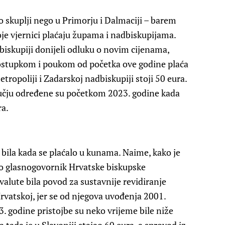
no skuplji nego u Primorju i Dalmaciji – barem
oje vjernici plaćaju župama i nadbiskupijama.
iskupiji donijeli odluku o novim cijenama,
postupkom i poukom od početka ove godine plaća
etropoliji i Zadarskoj nadbiskupiji stoji 50 eura.
ručju određene su početkom 2023. godine kada
ra.
je bila kada se plaćalo u kunama. Naime, kako je
ao glasnogovornik Hrvatske biskupske
alute bila povod za sustavnije revidiranje
Hrvatskoj, jer se od njegova uvođenja 2001.
. godine pristojbe su neko vrijeme bile niže