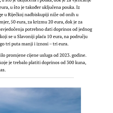
ura, u što je također uključena pouka. Iz
uge u Riječkoj nadbiskupiji niže od onih u
mjer, 50 eura, za krizmu 20 eura, dok je za
posvjedočenja potrebno dati doprinos od jednog
a koji se u Slavoniji plaća 10 eura, na području
o tri puta manji i iznosi – tri eura.
bilo promjene cijene usluga od 2023. godine.
 koje je trebalo platiti doprinos od 300 kuna,
nas.