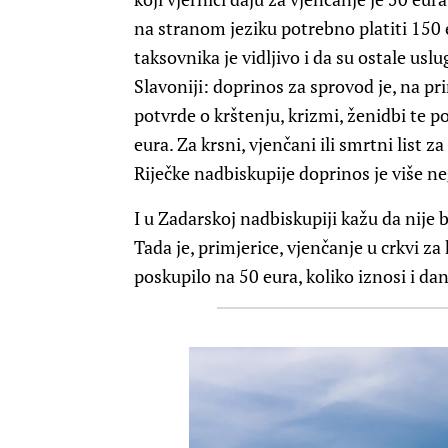
na stranom jeziku potrebno platiti 150 e
taksovnika je vidljivo i da su ostale usl
Slavoniji: doprinos za sprovod je, na pri
potvrde o krštenju, krizmi, ženidbi te 
eura. Za krsni, vjenčani ili smrtni list z
Riječke nadbiskupije doprinos je više neg
I u Zadarskoj nadbiskupiji kažu da nije 
Tada je, primjerice, vjenčanje u crkvi za
poskupilo na 50 eura, koliko iznosi i da