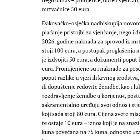
nego danas – primjerice, obred vjenčanja
mrtvačnice 50 eura.
Đakovačko-osječka nadbiskupija novom
plaćanje pristojbi za vjenčanje, nego i dr
2026. godine naknada za sprovod iz mrt
stoji 100 eura, a postupak proglašenja
je izdvojiti 50 eura, a dokumenti poput 
eura. Promijenjene su i naknade za pos
poput razlike u vjeri ili krvnog srodstva,
ili dopuštenje redovite ženidbe, kao i lu
»ozdravljenje ženidbe u korijenu«, post
sakramentalno uređuju svoj odnos i stj
koji sada stoji 80 eura. Cijena svete mi
te ostaje 10 eura – iznos koji je na snaz
kuna povećana na 75 kuna, odnosno »zao