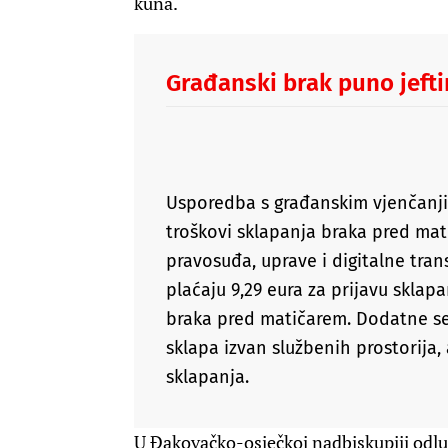
kuna.
Građanski brak puno jeftin
Usporedba s građanskim vjenčanji
troškovi sklapanja braka pred mat
pravosuđa, uprave i digitalne tra
plaćaju 9,29 eura za prijavu sklapa
braka pred matičarem. Dodatne s
sklapa izvan službenih prostorija,
sklapanja.
U Đakovačko-osječkoj nadbiskupiji odlu