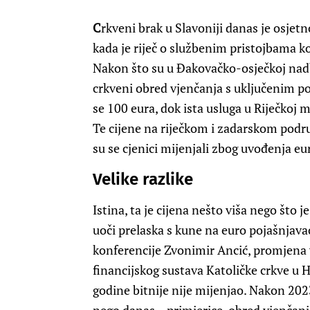
C
rkveni brak u Slavoniji danas je osjet
kada je riječ o službenim pristojbama k
Nakon što su u Đakovačko-osječkoj nadb
crkveni obred vjenčanja s uključenim 
se 100 eura, dok ista usluga u Riječkoj m
Te cijene na riječkom i zadarskom pod
su se cjenici mijenjali zbog uvođenja eu
Velike razlike
Istina, ta je cijena nešto viša nego što 
uoči prelaska s kune na euro pojašnjav
konferencije Zvonimir Ancić, promjena v
financijskog sustava Katoličke crkve u 
godine bitnije nije mijenjao. Nakon 2023