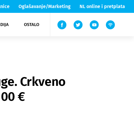
nice
Oglašavanje/Marketing
NL online i pretplata
DIJA
OSTALO
ar
ortovi
 List TV
entari
elgood
Lika & Senj
uge. Crkveno
100 €