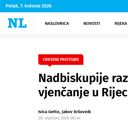
Petak, 7. kolovoz 2026
NASLOVNICA
NOVOSTI
RIJEKA
Rijeka
Kultura
Opatija
Hrvatsk
Moda
NK Rije
Sh
CRKVENE PRISTOJBE
Nadbiskupije raz
vjenčanje u Rijec
Ivica Getto, Jakov Kršovnik
26. siječanj 2026 06:44