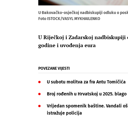
U Đakovačko-osječkoj nadbiskupiji odluku o pos
Foto ISTOCK/VASYL MYKHAILENKO
U Riječkoj i Zadarskoj nadbiskupiji 
godine i uvođenja eura
POVEZANE VIJESTI
U subotu molitva za fra Antu Tomičića
Broj rođenih u Hrvatskoj u 2025. blago
Vrijedan spomenik baštine. Vandali ošte
istražuje policija