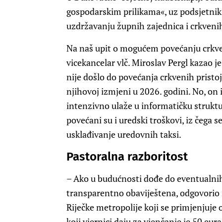
gospodarskim prilikama«, uz podsjetnik 
uzdržavanju župnih zajednica i crkveni
Na naš upit o mogućem povećanju crkveni
vicekancelar ​vlč. Miroslav Pergl kazao j
nije došlo do povećanja crkvenih pristo
njihovoj izmjeni u 2026. godini. No, on
intenzivno ulaže u informatičku struktu
povećani su i uredski troškovi, iz čega 
usklađivanje uredovnih taksi.
Pastoralna razboritost
– Ako u budućnosti dođe do eventualnih
transparentno obaviještena, odgovorio n
Riječke metropolije koji se primjenjuje 
koji vjernici daju za vjenčanje je 50 eura