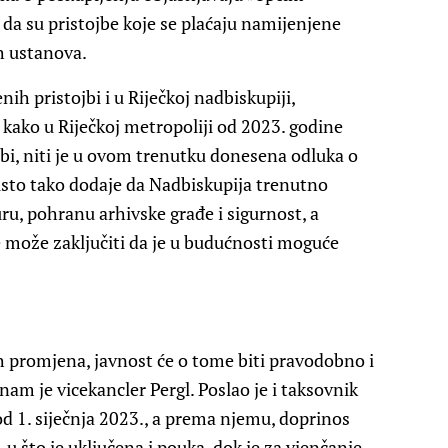
da su pristojbe koje se plaćaju namijenjene
h ustanova.
h pristojbi i u Riječkoj nadbiskupiji,
e kako u Riječkoj metropoliji od 2023. godine
jbi, niti je u ovom trenutku donesena odluka o
 isto tako dodaje da Nadbiskupija trenutno
ru, pohranu arhivske građe i sigurnost, a
se može zaključiti da je u budućnosti moguće
 promjena, javnost će o tome biti pravodobno i
am je vicekancler Pergl. Poslao je i taksovnik
od 1. siječnja 2023., a prema njemu, doprinos
, u što je uključena i pouka, dok je za vjenčanje