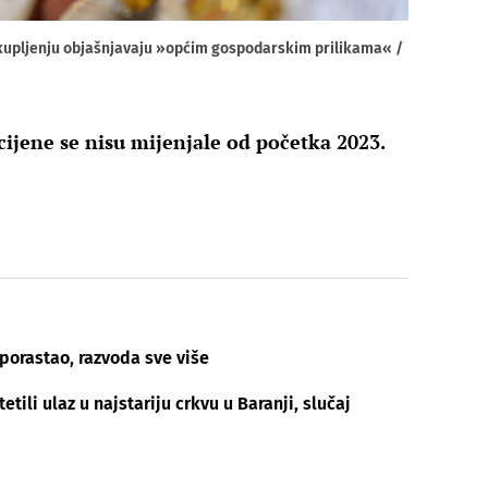
kupljenju objašnjavaju »općim gospodarskim prilikama« /
cijene se nisu mijenjale od početka 2023.
 porastao, razvoda sve više
tili ulaz u najstariju crkvu u Baranji, slučaj