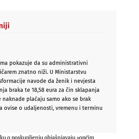
iji
ma pokazuje da su administrativni
ičarem znatno niži. U Ministarstvu
nsformacije navode da ženik i nevjesta
nja braka te 18,58 eura za čin sklapanja
e naknade plaćaju samo ako se brak
 a ovise o udaljenosti, vremenu i terminu
ku o poskupljenju objašnjavaju »općim