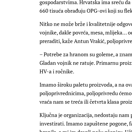
gospodarstvima. Hrvatska ima sreću da o
660 tisuća obrađuju OPG-ovi koji su flek
Nitko ne može brže i kvalitetnije odgov
vojnike, dakle povrća, mesa, mlijeka… 
preraditi, kaže Antun Vrakić, poljoprivr
– Potrebe za hranom su goleme, a znamo 
Gladan vojnik ne ratuje. Primarnu proi
HV-a i ročnike.
Imamo široku paletu proizvoda, a na o
poljoprivrednicima, poljoprivredu ćemo p
vraća nam se treća ili četvrta klasa proi
Ključna je organizacija, nedostaju nam
investirati. Imamo zapuštene pogone, far