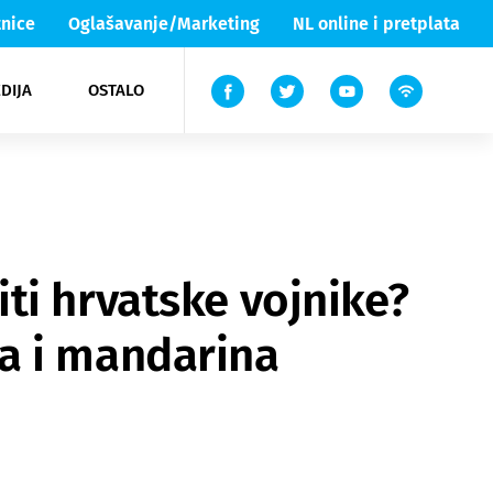
nice
Oglašavanje/Marketing
NL online i pretplata
DIJA
OSTALO
ar
ortovi
 List TV
entari
elgood
Lika & Senj
ti hrvatske vojnike?
a i mandarina