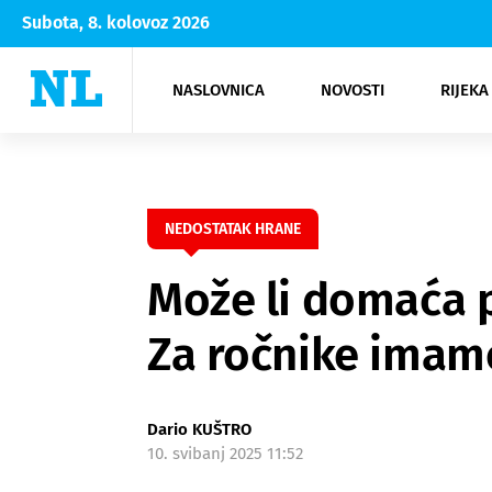
Subota, 8. kolovoz 2026
NASLOVNICA
NOVOSTI
RIJEKA
Rijeka
Kultura
Opatija
Hrvatsk
Moda
NK Rije
Sh
NEDOSTATAK HRANE
Može li domaća p
Za ročnike imam
Dario KUŠTRO
10. svibanj 2025 11:52