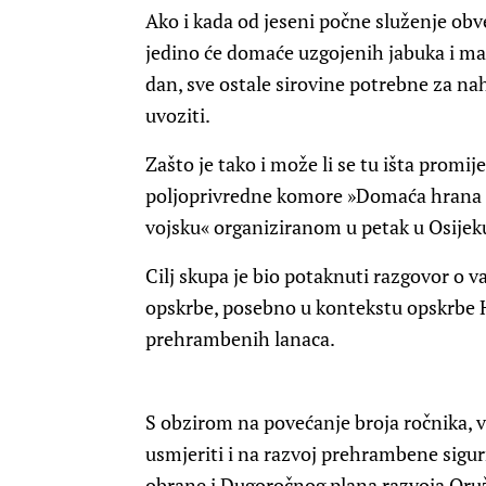
Ako i kada od jeseni počne služenje ob
jedino će domaće uzgojenih jabuka i man
dan, sve ostale sirovine potrebne za nah
uvoziti.
Zašto je tako i može li se tu išta promij
poljoprivredne komore »Domaća hrana z
vojsku« organiziranom u petak u Osijek
Cilj skupa je bio potaknuti razgovor o 
opskrbe, posebno u kontekstu opskrbe H
prehrambenih lanaca.
S obzirom na povećanje broja ročnika, v
usmjeriti i na razvoj prehrambene sigurno
obrane i Dugoročnog plana razvoja Oru