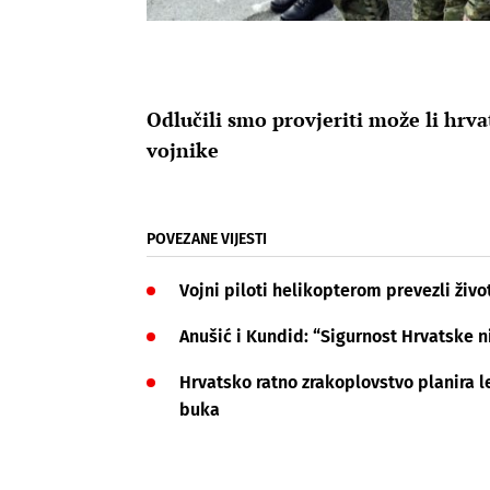
Odlučili smo provjeriti može li hrv
vojnike
POVEZANE VIJESTI
Vojni piloti helikopterom prevezli živ
Anušić i Kundid: “Sigurnost Hrvatske n
Hrvatsko ratno zrakoplovstvo planira l
buka