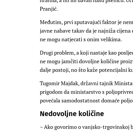
hranila, a mi im davali našu pšenicu. Uč
Pranjić.
Međutim, prvi sputavajući faktor je nem
javne nabave takav da je najniža cijena o
ne mogu natjecati s onim velikima.
Drugi problem, a koji nastaje kao poslje
ne mogu jamčiti dovoljne količine proizvo
dalje postoji, no što kaže potencijalni 
Tugomir Majdak, državni tajnik Ministar
prigodom da ministarstvo s poljoprivre
povećala samodostatnost domaće poljo
Nedovoljne količine
– Ako govorimo o vanjsko-trgovinskoj 