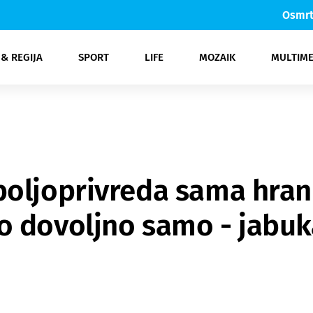
Osmrt
 & REGIJA
SPORT
LIFE
MOZAIK
MULTIME
a
ka
owbizz
Zdravlje
Auto moto
Otoci
Crna kronika
Nogomet
Šta da?
Novi Vinodolski & Crikvenica
Ljepota
Sci-tech
Košarka
Gospodarstvo
Glazba
Gastro
Promo
Rukomet
Film
Zelena nit
Svijet
More
TV
Gorski kot
Ostali sp
Novi
Kom
Fe
oljoprivreda sama hrani
o dovoljno samo - jabuk