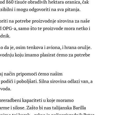
d 860 tisuće obradivih hektara oranica, čak
sibilni i mogu odgovoriti na sva pitanja.
oriti na potrebe proizvodnje sirovina za naše
od OPG-a, samo što te proizvode mora netko i
ednik.
da je, osim tenkova i aviona, i hrana oružje.
zvodnju koju imamo plasirat ćemo za potrebe
vaj način pripomoći ćemo našim
odići i poboljšati. Silna sirovina odlazi van, a
zvoda.
 preradbeni kapaciteti u koje moramo
me i silose. Zašto bi nas talijanska Barilla