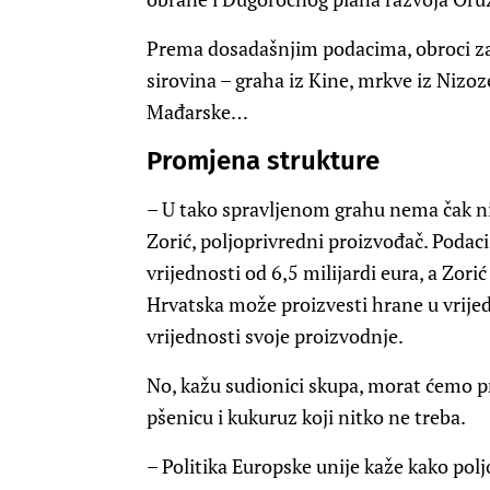
Prema dosadašnjim podacima, obroci za 
sirovina – graha iz Kine, mrkve iz Nizoz
Mađarske…
Promjena strukture
– U tako spravljenom grahu nema čak ni 
Zorić, poljoprivredni proizvođač. Podac
vrijednosti od 6,5 milijardi eura, a Zor
Hrvatska može proizvesti hrane u vrijedn
vrijednosti svoje proizvodnje.
No, kažu sudionici skupa, morat ćemo pr
pšenicu i kukuruz koji nitko ne treba.
– Politika Europske unije kaže kako pol