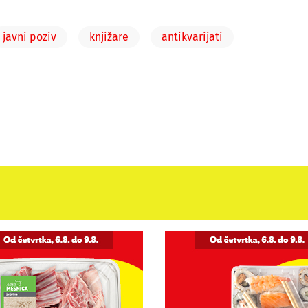
javni poziv
knjižare
antikvarijati