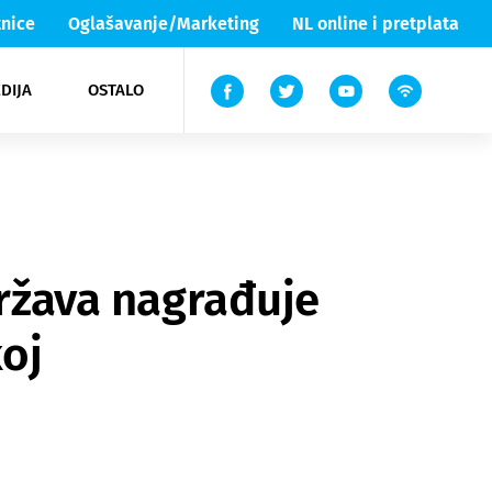
nice
Oglašavanje/Marketing
NL online i pretplata
DIJA
OSTALO
ar
ortovi
 List TV
entari
elgood
Lika & Senj
Država nagrađuje
koj