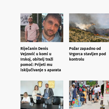
Riječanin Denis
Požar zapadno od
Vejzović u komi u
Vrgorca stavljen pod
Irskoj, obitelj traži
kontrolu
pomoć: Prijeti mu
isključivanje s aparata