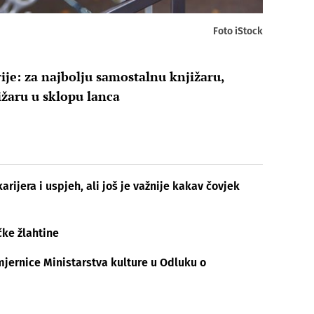
Foto iStock
rije: za najbolju samostalnu knjižaru,
jižaru u sklopu lanca
arijera i uspjeh, ali još je važnije kakav čovjek
čke žlahtine
smjernice Ministarstva kulture u Odluku o