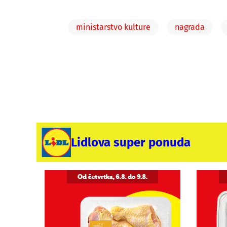
ministarstvo kulture
nagrada
Lidlova super ponuda