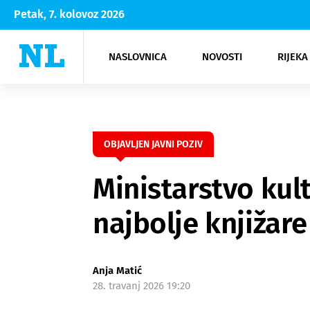
Petak, 7. kolovoz 2026
NASLOVNICA
NOVOSTI
RIJEKA
Rijeka
Kultura
Opatija
Hrvatsk
Moda
NK Rije
Sh
OBJAVLJEN JAVNI POZIV
Ministarstvo kul
najbolje knjižare
Anja Matić
28. travanj 2026 19:20