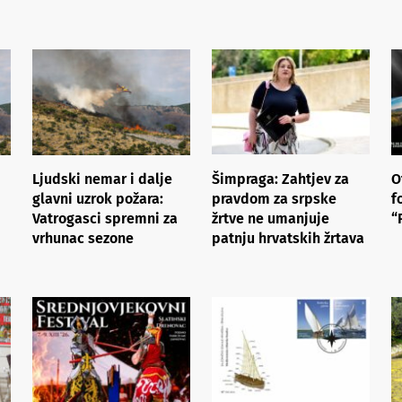
Ljudski nemar i dalje
Šimpraga: Zahtjev za
O
glavni uzrok požara:
pravdom za srpske
f
Vatrogasci spremni za
žrtve ne umanjuje
“
vrhunac sezone
patnju hrvatskih žrtava