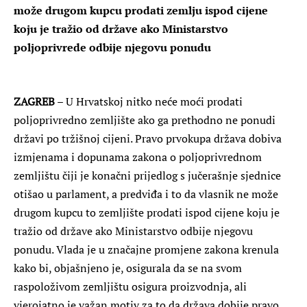
može drugom kupcu prodati zemlju ispod cijene
koju je tražio od države ako Ministarstvo
poljoprivrede odbije njegovu ponudu
ZAGREB
– U Hrvatskoj nitko neće moći prodati
poljoprivredno zemljište ako ga prethodno ne ponudi
državi po tržišnoj cijeni. Pravo prvokupa država dobiva
izmjenama i dopunama zakona o poljoprivrednom
zemljištu čiji je konačni prijedlog s jučerašnje sjednice
otišao u parlament, a predviđa i to da vlasnik ne može
drugom kupcu to zemljište prodati ispod cijene koju je
tražio od države ako Ministarstvo odbije njegovu
ponudu. Vlada je u značajne promjene zakona krenula
kako bi, objašnjeno je, osigurala da se na svom
raspoloživom zemljištu osigura proizvodnja, ali
vjerojatno je važan motiv za to da država dobije pravo