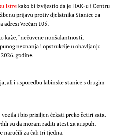
su Istre
kako bi izvijestio da je HAK-u i Centru
žbenu prijavu protiv djelatnika Stanice za
a adresi Vrećari 105.
ko kaže, “nečuvene nonšalantnosti,
punog neznanja i opstrukcije u obavljanju
a 2026. godine.
a, ali i usporedbu labinske stanice s drugim
zila i bio prisiljen čekati preko četiri sata.
dili su da moram raditi atest za auspuh.
naručili za čak tri tjedna.