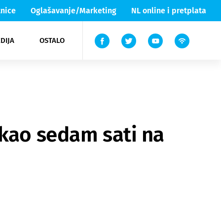
nice
Oglašavanje/Marketing
NL online i pretplata
DIJA
OSTALO
ar
ortovi
 List TV
entari
elgood
Lika & Senj
ekao sedam sati na