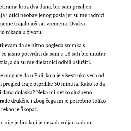
iranja kroz dva dana, bio sam prisiljen
ja i otići neobavljenog posla jer su me radnici
rijeme trajalo još sat vremena. Ovakvu
io nikada u životu.
htijevam da se hitno pogleda snimka s
e jasno potvrditi da sam u 18 sati bio unutar
ila, a da su me djelatnici odbili uslužiti.
 moguće da u Puli, koja je višestruko veća od
ki pregled traje otprilike 30 minuta. Kako to da
tri dana dolaska? Neka mi netko službeno
 rade drukčije i zbog čega im je potrebno toliko
 rekao je Škopac.
 nije jedini koji je nezadovoljan radom