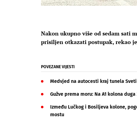
Nakon ukupno više od sedam sati ma
prisiljen otkazati postupak, rekao j
POVEZANE VIJESTI
Medvjed na autocesti kraj tunela Sveti
Gužve prema moru: Na A1 kolona duga 
Između Lučkog i Bosiljeva kolone, pog
mostu