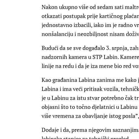
Nakon ukupno više od sedam sati maltret
otkazati postupak prije kartičnog plaćan
jednostavno izbacili, iako im je radno v
nonšalanciju i neozbiljnost nisam doživ
Budući da se sve događalo 3. srpnja, za
nadzornih kamera u STP Labin. Kamere ć
linije na redu i da je iza mene bio red voz
Kao građanina Labina zanima me kako je
Labina i ima veći pritisak vozila, tehnič
je u Labinu za istu stvar potrebno čak 
objasni što to točno djelatnici u Labinu
više vremena za obavljanje istog posla”,
Dodaje i da, prema njegovim saznanjima,
labinske stanice za tehnički pregled.