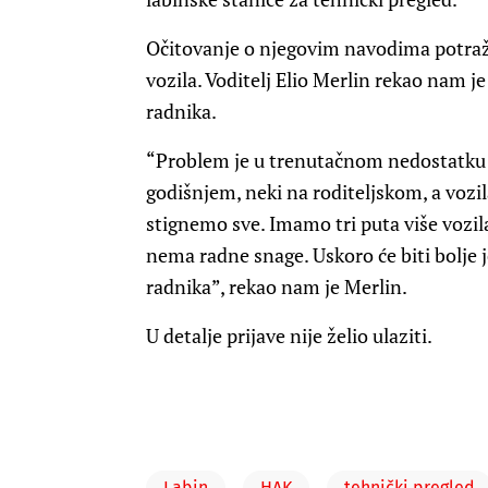
Očitovanje o njegovim navodima potražil
vozila. Voditelj Elio Merlin rekao nam 
radnika.
“Problem je u trenutačnom nedostatku r
godišnjem, neki na roditeljskom, a vozila
stignemo sve. Imamo tri puta više vozila
nema radne snage. Uskoro će biti bolje 
radnika”, rekao nam je Merlin.
U detalje prijave nije želio ulaziti.
Labin
HAK
tehnički pregled