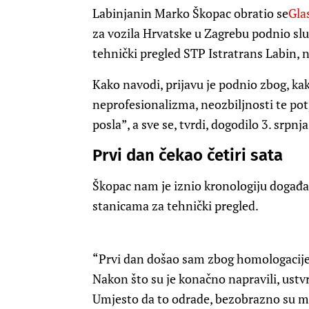
Labinjanin Marko Škopac obratio se
Gla
za vozila Hrvatske u Zagrebu podnio slu
tehnički pregled STP Istratrans Labin, n
Kako navodi, prijavu je podnio zbog, ka
neprofesionalizma, neozbiljnosti te pot
posla”, a sve se, tvrdi, dogodilo 3. srpnj
Prvi dan čekao četiri sata
Škopac nam je iznio kronologiju događaj
stanicama za tehnički pregled.
“Prvi dan došao sam zbog homologacije vo
Nakon što su je konačno napravili, ustvr
Umjesto da to odrade, bezobrazno su me 