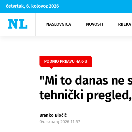
četvrtak, 6. kolovoz 2026
NASLOVNICA
NOVOSTI
RIJEKA
Rijeka
Kultura
Opatija
Hrvatsk
Moda
NK Rije
Sh
PODNIO PRIJAVU HAK-U
"Mi to danas ne 
tehnički pregled,
Branko Biočić
04. srpanj 2026 11:57