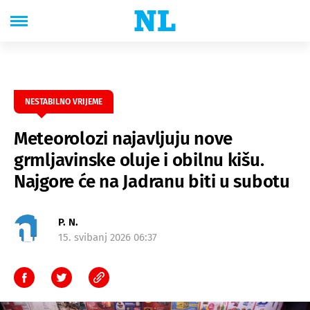
NESTABILNO VRIJEME
Meteorolozi najavljuju nove
grmljavinske oluje i obilnu kišu.
Najgore će na Jadranu biti u subotu
P. N.
15. svibanj 2026 06:37