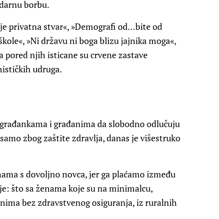
idarnu borbu.
nije privatna stvar«, »Demografi od…bite od
kole«, »Ni državu ni boga blizu jajnika moga«,
 a pored njih isticane su crvene zastave
ističkih udruga.
 građankama i građanima da slobodno odlučuju
 samo zbog zaštite zdravlja, danas je višestruko
ama s dovoljno novca, jer ga plaćamo između
anje: što sa ženama koje su na minimalcu,
ima bez zdravstvenog osiguranja, iz ruralnih