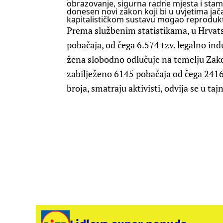
obrazovanje, sigurna radne mjesta i stam
donesen novi zakon koji bi u uvjetima jač
kapitalističkom sustavu mogao reprodukti
Prema službenim statistikama, u Hrvats
pobačaja, od čega 6.574 tzv. legalno in
žena slobodno odlučuje na temelju Zak
zabilježeno 6145 pobačaja od čega 241
broja, smatraju aktivisti, odvija se u taj