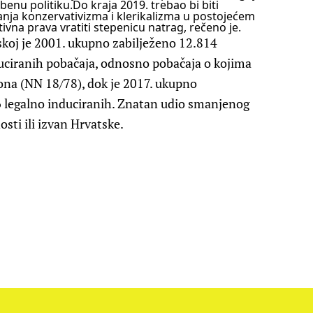
benu politiku.
Do kraja 2019. trebao bi biti
anja konzervativizma i klerikalizma u postojećem
vna prava vratiti stepenicu natrag, rečeno je.
koj je 2001. ukupno zabilježeno 12.814
duciranih pobačaja, odnosno pobačaja o kojima
ona (NN 18/78), dok je 2017. ukupno
6 legalno induciranih. Znatan udio smanjenog
nosti ili izvan Hrvatske.