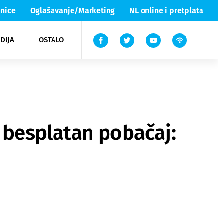
nice
Oglašavanje/Marketing
NL online i pretplata
DIJA
OSTALO
ar
ortovi
 List TV
entari
elgood
Lika & Senj
 besplatan pobačaj: