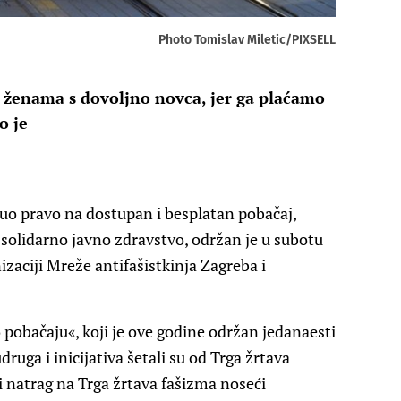
Photo Tomislav Miletic/PIXSELL
 ženama s dovoljno novca, jer ga plaćamo
no je
nuo pravo na dostupan i besplatan pobačaj,
 i solidarno javno zdravstvo, održan je u subotu
zaciji Mreže antifašistkinja Zagreba i
 pobačaju«, koji je ove godine održan jedanaesti
udruga i inicijativa šetali su od Trga žrtava
i natrag na Trga žrtava fašizma noseći