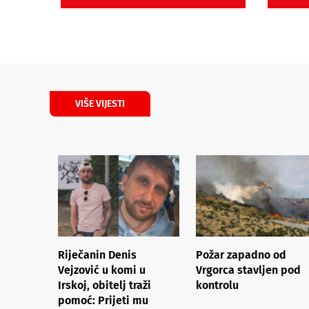
VIŠE VIJESTI
Riječanin Denis
Požar zapadno od
Vejzović u komi u
Vrgorca stavljen pod
Irskoj, obitelj traži
kontrolu
pomoć: Prijeti mu