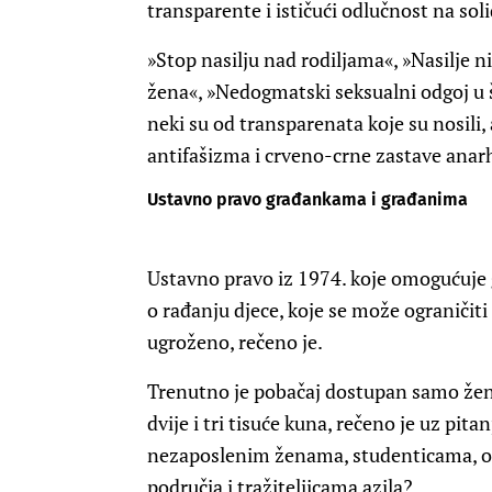
transparente i ističući odlučnost na sol
»Stop nasilju nad rodiljama«, »Nasilje 
žena«, »Nedogmatski seksualni odgoj u š
neki su od transparenata koje su nosili,
antifašizma i crveno-crne zastave anarh
Ustavno pravo građankama i građanima
Ustavno pravo iz 1974. koje omogućuje
o rađanju djece, koje se može ograničiti
ugroženo, rečeno je.
Trenutno je pobačaj dostupan samo žen
dvije i tri tisuće kuna, rečeno je uz pit
nezaposlenim ženama, studenticama, on
područja i tražiteljicama azila?