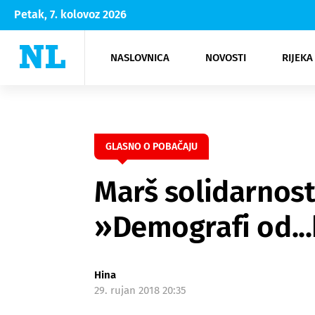
Petak, 7. kolovoz 2026
NASLOVNICA
NOVOSTI
RIJEKA
Rijeka
Kultura
Opatija
Hrvatsk
Moda
NK Rije
Sh
GLASNO O POBAČAJU
Marš solidarnost
»Demografi od...
Hina
29. rujan 2018 20:35