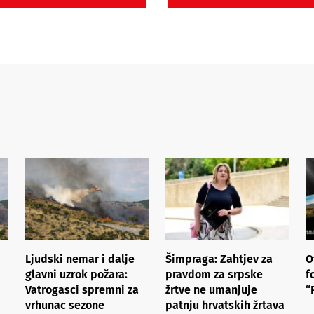
Ljudski nemar i dalje
Šimpraga: Zahtjev za
O
glavni uzrok požara:
pravdom za srpske
f
Vatrogasci spremni za
žrtve ne umanjuje
“
vrhunac sezone
patnju hrvatskih žrtava