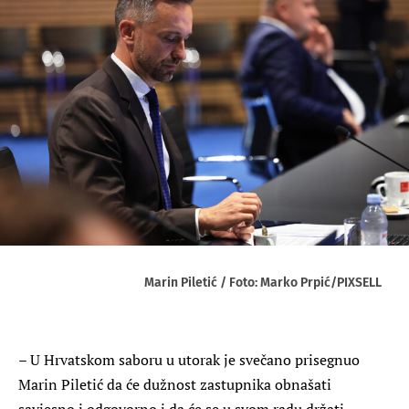
Marin Piletić / Foto: Marko Prpić/PIXSELL
– U Hrvatskom saboru u utorak je svečano prisegnuo
Marin Piletić da će dužnost zastupnika obnašati
savjesno i odgovorno i da će se u svom radu držati