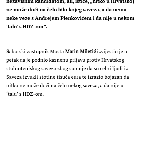
nezavisnim kandidatom, ali, ističe, „nitko u Hrvatskoj
ne može doći na čelo bilo kojeg saveza, a da nema
neke veze s Andrejem Plenkovićem i da nije u nekom
'talu' s HDZ-om”.
S
aborski zastupnik Mosta
Marin Miletić
izvijestio je u
petak da je podnio kaznenu prijavu protiv Hrvatskog
stolnoteniskog saveza zbog sumnje da su čelni ljudi iz
Saveza izvukli stotine tisuća eura te izrazio bojazan da
nitko ne može doći na čelo nekog saveza, a da nije u
‘talu’ s HDZ-om.