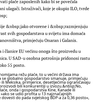
vati plaće zaposlenih kako bi se povećala
i ulagači. Istraživači, koje je okupio ILO, tvrde
bsp;
ije &nbsp;jako otvorene i &nbsp;razmjenjuju
 rast svih gospodarstava u svijetu ima domaća
tanovništva, primjećuju Onaran i Galanis.
 i članice EU većinu onoga što proizvedu u
anica. U SAD-u osobna potrošnja pridonosi rastu
 oko 55 posto.
omijama režu plaće, to u većini država ima
a se globalno gospodarstvo smanuje, primjećuju
ili Meksika, primjerice, desetljećima ograničavaju
roizvodi bili konkurentiji u izvozu.&nbsp;
No,
aće, onda i gospodarstva Kine, Kanade ili
»ako se udio profita u 13 najznačajnijih
e dovesti do pada svjetskog BDP-a za 0,36 posto«,