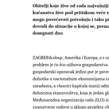
Obitelji koje žive od rada najvažnij
kućanstva žive pod pritiskom veće n
mogu povećavati potrošnju i tako p
dovodi do situacije u kojoj se, pre
dosegnuti dno
ZAGREB
&nbsp; Amerika i Europa, a s nji
problem je to što njihova gospodarstva 
gospodarski oporavak jedini put je pov
dohotka u nacionalnim ekonomijama tak
zaradama, a vlasnici kapitala manji udio
dohocima stanovništva, koja je jedan gl
Međunarodna organizacija rada (ILO) iz 
znanstvene radove u sklopu projekta »N