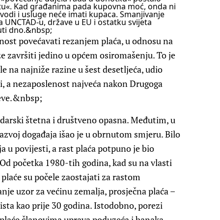
etu«. Kad građanima pada kupovna moć, onda ni
oizvodi i usluge neće imati kupaca. Smanjivanje
ma UNCTAD-u, države u EU i ostatku svijeta
uti dno.&nbsp;
nost povećavati rezanjem plaća, u odnosu na
e završiti jedino u općem osiromašenju. To je
e na najniže razine u šest desetljeća, udio
ži, a nezaposlenost najveća nakon Drugoga
neve.&nbsp;
darski štetna i društveno opasna. Međutim, u
razvoj događaja išao je u obrnutom smjeru. Bilo
a u povijesti, a rast plaća potpuno je bio
Od početka 1980-tih godina, kad su na vlasti
 plaće su počele zaostajati za rastom
anje uzor za većinu zemalja, prosječna plaća –
 ista kao prije 30 godina. Istodobno, porezi
 plaće članovima uprava poduzeća i banaka