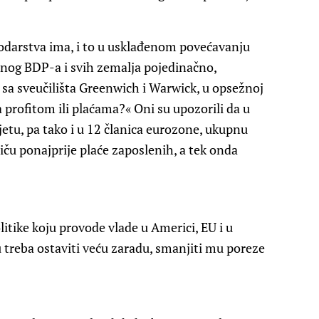
odarstva ima, i to u usklađenom povećavanju
alnog BDP-a i svih zemalja pojedinačno,
is sa sveučilišta Greenwich i Warwick, u opsežnoj
a profitom ili plaćama?« Oni su upozorili da u
etu, pa tako i u 12 članica eurozone, ukupnu
tiču ponajprije plaće zaposlenih, a tek onda
itike koju provode vlade u Americi, EU i u
u treba ostaviti veću zaradu, smanjiti mu poreze