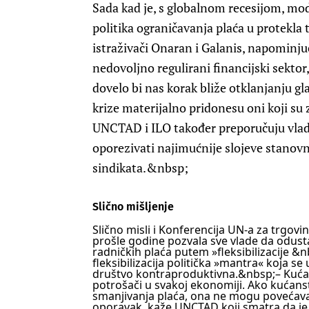
Sada kad je, s globalnom recesijom, mod
politika ograničavanja plaća u protekla 
istraživači Onaran i Galanis, napominju
nedovoljno regulirani financijski sekto
dovelo bi nas korak bliže otklanjanju gla
krize materijalno pridonesu oni koji su 
UNCTAD i ILO također preporučuju vlad
oporezivati najimućnije slojeve stanovn
sindikata.&nbsp;
Slično mišljenje
Slično misli i Konferencija UN-a za trgovi
prošle godine pozvala sve vlade da odusta
radničkih plaća putem »fleksibilizacije &n
fleksibilizacija politička »mantra« koja se 
društvo kontraproduktivna.&nbsp;
– Kuća
potrošači u svakoj ekonomiji. Ako kućans
smanjivanja plaća, ona ne mogu povećava
oporavak, kaže UNCTAD koji smatra da je