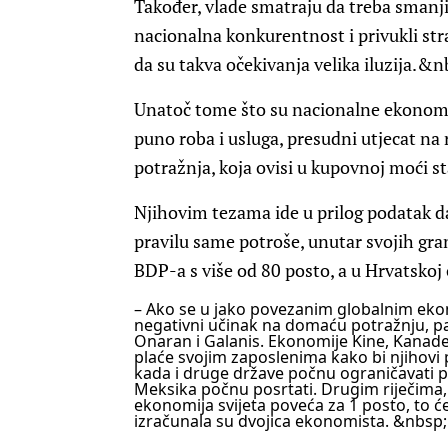
Također, vlade smatraju da treba smanji
nacionalna konkurentnost i privukli stran
da su takva očekivanja velika iluzija.&n
Unatoč tome što su nacionalne ekonom
puno roba i usluga, presudni utjecat na
potražnja, koja ovisi u kupovnoj moći s
Njihovim tezama ide u prilog podatak da
pravilu same potroše, unutar svojih gr
BDP-a s više od 80 posto, a u Hrvatskoj
– Ako se u jako povezanim globalnim ekon
negativni učinak na domaću potražnju, p
Onaran i Galanis. Ekonomije Kine, Kanade 
plaće svojim zaposlenima kako bi njihovi p
kada i druge države počnu ograničavati pl
Meksika počnu posrtati. Drugim riječima, 
ekonomija svijeta poveća za 1 posto, to ć
izračunala su dvojica ekonomista. &nbsp;