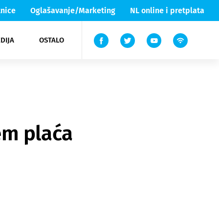
nice
Oglašavanje/Marketing
NL online i pretplata
DIJA
OSTALO
ar
ortovi
 List TV
entari
elgood
Lika & Senj
em plaća