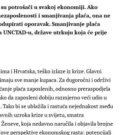
i su potrošači u svakoj ekonomiji. Ako
ezaposlenosti i smanjivanja plaća, ona ne
odupirati oporavak. Smanjivanje plaća
ma UNCTAD-u, države utrkuju koja će prije
ma i Hrvatska, teško izlaze iz krize. Glavni
imaju sve manje kupaca. Za dugoročni i održivi
ećanje plaća zaposlenih, odnosno preraspodjela
o da zaposleni dobiju razmjerno veći udio u
. Tako bi se ublažila i rastuća nejednakost među
avnih uzroka krize u svijetu, smatra
Ženeve, koja nedavno naručila i objavila brojne
ove perspektive ekonomskog rasta: potencijali