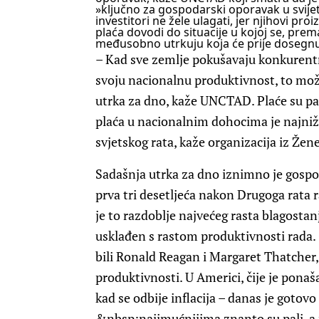
»ključno za gospodarski oporavak u svij
investitori ne žele ulagati, jer njihovi pr
plaća dovodi do situacije u kojoj se, pre
međusobno utrkuju koja će prije dosegn
– Kad sve zemlje pokušavaju konkurent
svoju nacionalnu produktivnost, to mož
utrka za dno, kaže UNCTAD. Plaće su pal
plaća u nacionalnim dohocima je najni
svjetskog rata, kaže organizacija iz Že
Sadašnja utrka za dno iznimno je gospo
prva tri desetljeća nakon Drugoga rata 
je to razdoblje najvećeg rasta blagostanj
usklađen s rastom produktivnosti rada. 
bili Ronald Reagan i Margaret Thatcher,
produktivnosti. U Americi, čije je ponaš
kad se odbije inflacija – danas je gotovo
&nbsp;najimućnijima znanto su pali, a