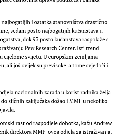
najbogatijih i ostatka stanovništva drastično
dine, sedam posto najbogatijih kućanstava u
gatstva, dok 93 posto kućanstava raspolaže s
traživanju Pew Research Center. Isti trend
i u cijelome svijetu. U europskim zemljama
, ali još uvijek su previsoke, a tome svjedoči i
odjela nacionalnih zarada u korist radnika želja
je do sličnih zaključaka došao i MMF u nekoliko
bjavila.
onomski rast od raspodjele dohotka, kažu Andrew
enik direktora MMF-ovog odjela za istraživanja,