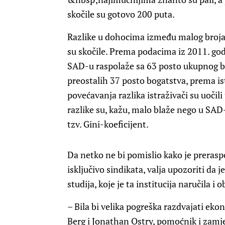
skočile su gotovo 200 puta.
Razlike u dohocima između malog broja 
su skočile. Prema podacima iz 2011. go
SAD-u raspolaže sa 63 posto ukupnog bo
preostalih 37 posto bogatstva, prema is
povećavanja razlika istraživači su uočil
razlike su, kažu, malo blaže nego u SAD-u
tzv. Gini-koeficijent.
Da netko ne bi pomislio kako je prerasp
isključivo sindikata, valja upozoriti da 
studija, koje je ta institucija naručila i o
– Bila bi velika pogreška razdvajati ek
Berg i Jonathan Ostry, pomoćnik i zamj