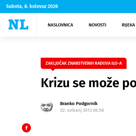
Subota, 8. kolovoz 2026
NASLOVNICA
NOVOSTI
RIJEKA
Rijeka
Kultura
Opatija
Hrvatsk
Moda
NK Rije
Sh
ZAKLJUČAK ZNANSTVENIH RADOVA ILO-A
Krizu se može p
Branko Podgornik
02. svibanj 2013 06:58