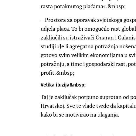
rasta potaknutog plaćama«.&nbsp;
– Prostora za oporavak svjetskoga gosp
udjela plaća. To bi omogućilo rast glob
zaključili su istraživači Onaran i Galan
studiji »Je li agregatna potražnja nošen
gotovo svim velikim ekonomijama u svij
potražnju, a time i gospodarski rast, po
profit.&nbsp;
Velika iluzija&nbsp;
Taj je zaključak potpuno suprotan od pol
Hrvatskoj. Sve te vlade tvrde da kapital
kako bi se motivirao na ulaganja.