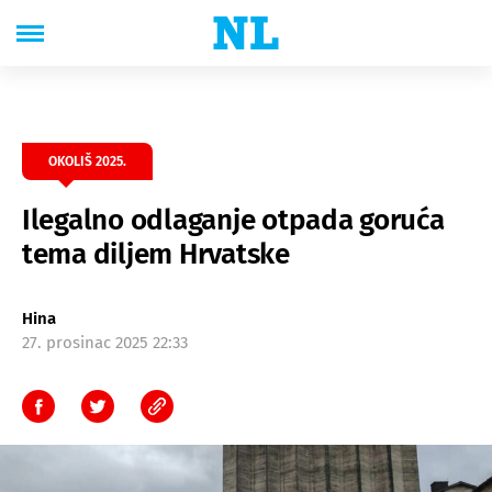
OKOLIŠ 2025.
Ilegalno odlaganje otpada goruća
tema diljem Hrvatske
Hina
27. prosinac 2025 22:33