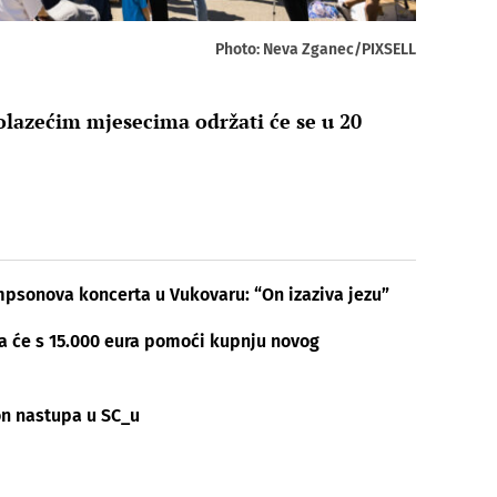
Photo: Neva Zganec/PIXSELL
olazećim mjesecima održati će se u 20
psonova koncerta u Vukovaru: “On izaziva jezu”
va će s 15.000 eura pomoći kupnju novog
n nastupa u SC_u