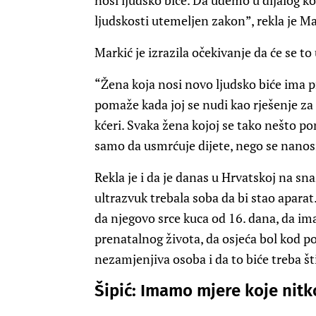
nosi ljudsko biće. Da uđemo u dijalog koj
ljudskosti utemeljen zakon”, rekla je Ma
Markić je izrazila očekivanje da će se to
“Žena koja nosi novo ljudsko biće ima pr
pomaže kada joj se nudi kao rješenje za
kćeri. Svaka žena kojoj se tako nešto 
samo da usmrćuje dijete, nego se nanosi
Rekla je i da je danas u Hrvatskoj na sn
ultrazvuk trebala soba da bi stao aparat
da njegovo srce kuca od 16. dana, da ima
prenatalnog života, da osjeća bol kod pob
nezamjenjiva osoba i da to biće treba šti
Šipić: Imamo mjere koje nit