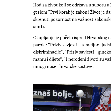
Hod za život koji se održava u subotu u 
geslom “Prvi korak je zakon! Život je d
skrenuti pozornost na važnost zakonske
smrti.
Okupljanje je počelo ispred Hrvatskog n
parole: “Priziv savjesti – temeljno ljuds
diskriminacije”, “Priziv savjesti – gineko
mamu i dijete”, “I nerođeni životi su va
mnogi nose i hrvatske zastave.