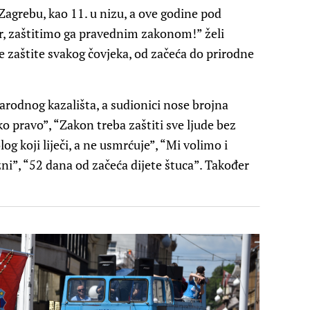
Zagrebu, kao 11. u nizu, a ove godine pod
ar, zaštitimo ga pravednim zakonom!” želi
 zaštite svakog čovjeka, od začeća do prirodne
arodnog kazališta, a sudionici nose brojna
ko pravo”, “Zakon treba zaštiti sve ljude bez
log koji liječi, a ne usmrćuje”, “Mi volimo i
žni”, “52 dana od začeća dijete štuca”. Također