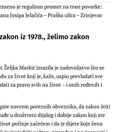
emeno je reguliran promet na trasi povorke:
ana Josipa Jelačića – Praška ulica – Zrinjevac
zakon iz 1978., želimo zakon
 Željka Markić izrazila je zadovoljstvo što se
u za život koji je, kaže, uspio prevladati sve
ti za pravo svih na život – i onih rođenih i
dupire novcem poreznih obveznika, da zakon štiti
uđe u društveni dijalog i dobije zakon koji ste
život počinje začećem i da je dijete koje žena