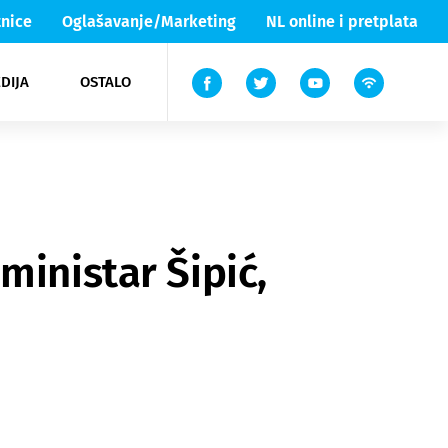
nice
Oglašavanje/Marketing
NL online i pretplata
DIJA
OSTALO
ar
ortovi
 List TV
entari
elgood
Lika & Senj
ministar Šipić,