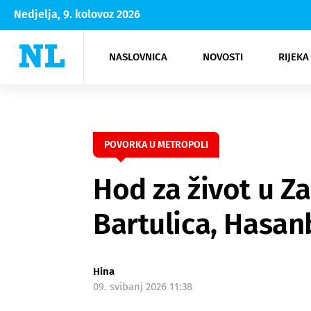
Nedjelja, 9. kolovoz 2026
NASLOVNICA
NOVOSTI
RIJEKA
Rijeka
Kultura
Opatija
Hrvatsk
Moda
NK Rije
Sh
POVORKA U METROPOLI
Hod za život u Z
Bartulica, Hasanb
Hina
09. svibanj 2026 11:38