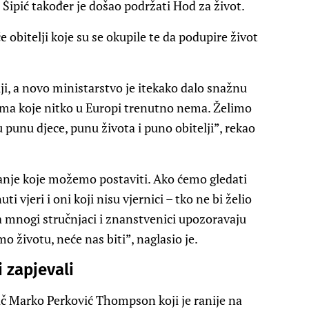
 Šipić također je došao podržati Hod za život.
će obitelji koje su se okupile te da podupire život
ji, a novo ministarstvo je itekako dalo snažnu
rama koje nitko u Europi trenutno nema. Želimo
 punu djece, punu života i puno obitelji”, rekao
itanje koje možemo postaviti. Ako ćemo gledati
ti vjeri i oni koji nisu vjernici – tko ne bi želio
da mnogi stručnjaci i znanstvenici upozoravaju
 životu, neće nas biti”, naglasio je.
 zapjevali
vač Marko Perković Thompson koji je ranije na