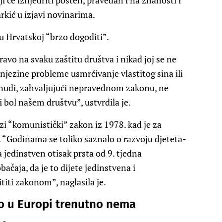
i će iznjedriti pošten, pravedan i na znanosti i
rkić u izjavi novinarima.
 u Hrvatskoj “brzo dogoditi”.
avo na svaku zaštitu društva i nikad joj se ne
 njezine probleme usmrćivanje vlastitog sina ili
ponudi, zahvaljujući nepravednom zakonu, ne
 bol našem društvu”, ustvrdila je.
azi “komunistički” zakon iz 1978. kad je za
. “Godinama se toliko saznalo o razvoju djeteta-
 jedinstven otisak prsta od 9. tjedna
ačaja, da je to dijete jedinstvena i
titi zakonom”, naglasila je.
ko u Europi trenutno nema