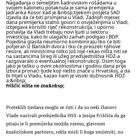
Nagađanja o temeljitim kadrovskim rošadama u
svojem kabinetu potaknula je sama premijerka
Jadranka Kosor kad je &nbsp;tijekom posjeta SAD
izjavila da će biti promjena u Vladi.
Zadnjih mjesec
dana premijerka stalno govori o osvježenjima u Vladi,
izbjegava koristiti riječ rekonstrukcija, i uporno
ponavlja da Vladi trebaju novi ljudi u sektoru
investicija, kako bi ulagački zamah podigao i BDP.
Pojedina glasila neumorno kombiniraju tko će biti
potjeran iz Banskih dvora i tko će preuzeti njihove
resore, ali ministrima nitko još nije rekao ništa niti se
na sastancima šireg ili užeg predsjedništva HDZ-a
razgovaralo o eventualnoj rekonstrukciji.
Osim toga
jako je teško u ovim okolnostima i godinu dana prije
izbora pronaći ljude koji nešto znače u Hrvatskoj, a da
bi htjeli u Vladu, kazao nam je visoki dužnosnik HDZ-
a.&nbsp;
Friščić ništa ne zna&nbsp;
Proteklih tjedana moglo se čuti i da su neki članovi
Vlade nazivali predsjednika HSS-a Josipa Friščića da ga
pitaju je li premijerka možda njemu, glavnom
koalicijskom partneru, rekla misli li koga smijeniti, no