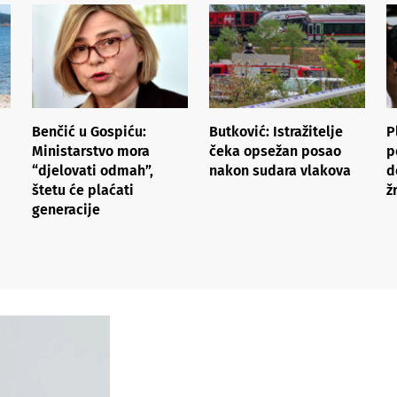
Benčić u Gospiću:
Butković: Istražitelje
P
Ministarstvo mora
čeka opsežan posao
p
“djelovati odmah”,
nakon sudara vlakova
d
štetu će plaćati
ž
generacije