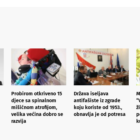
Probirom otkriveno 15
Država iseljava
M
djece sa spinalnom
antifašiste iz zgrade
“
mišićnom atrofijom,
koju koriste od 1953.,
ž
velika većina dobro se
obnavlja je od potresa
p
razvija
k