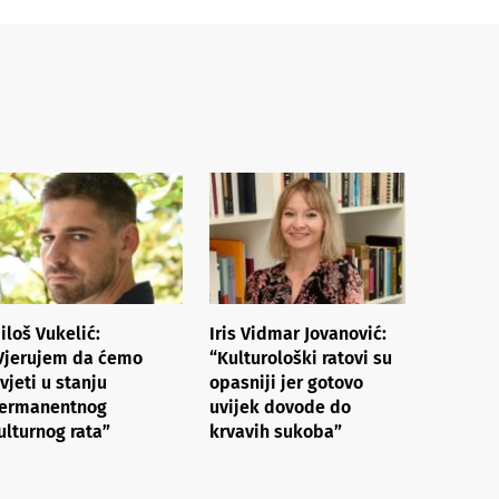
iloš Vukelić:
Iris Vidmar Jovanović:
Vjerujem da ćemo
“Kulturološki ratovi su
ivjeti u stanju
opasniji jer gotovo
ermanentnog
uvijek dovode do
ulturnog rata”
krvavih sukoba”