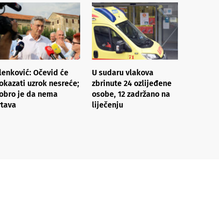
lenković: Očevid će
U sudaru vlakova
okazati uzrok nesreće;
zbrinute 24 ozlijeđene
obro je da nema
osobe, 12 zadržano na
rtava
liječenju