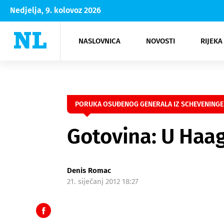
Nedjelja, 9. kolovoz 2026
NASLOVNICA
NOVOSTI
RIJEKA
Rijeka
Kultura
Opatija
Hrvatsk
Moda
NK Rije
Sh
PORUKA OSUĐENOG GENERALA IZ SCHEVENING
Gotovina: U Haagu
Denis Romac
21. siječanj 2012 18:27