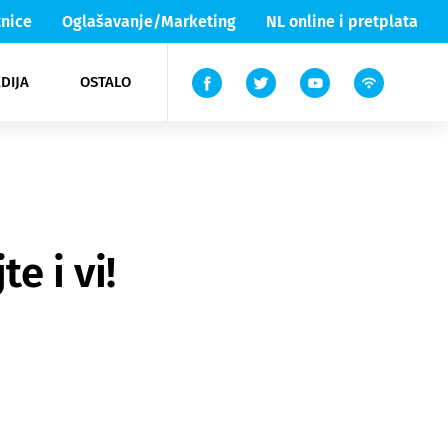
nice
Oglašavanje/Marketing
NL online i pretplata
DIJA
OSTALO
ar
ortovi
 List TV
entari
elgood
Lika & Senj
e i vi!