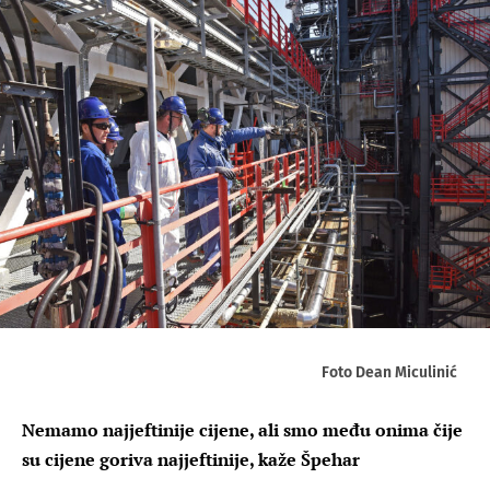
Foto Dean Miculinić
Nemamo najjeftinije cijene, ali smo među onima čije
su cijene goriva najjeftinije, kaže Špehar