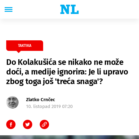
TAKTIKA
Do Kolakušića se nikako ne može
doći, a medije ignorira: Je li upravo
zbog toga još 'treća snaga'?
Zlatko Crnčec
10. listopad 2019 07:20