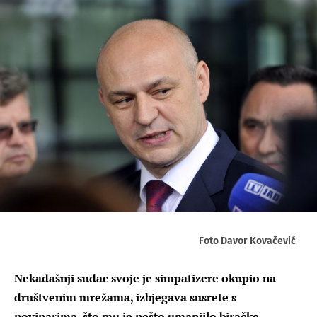
Foto Davor Kovačević
Nekadašnji sudac svoje je simpatizere okupio na
društvenim mrežama, izbjegava susrete s
novinarima, što mu je nešto umanjilo biračke