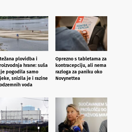
težana plovidba i
Oprezno s tabletama za
roizvodnja hrane: suša
kontracepciju, ali nema
ije pogodila samo
razloga za paniku oko
ijeke, snizila je i razine
Novynettea
odzemnih voda