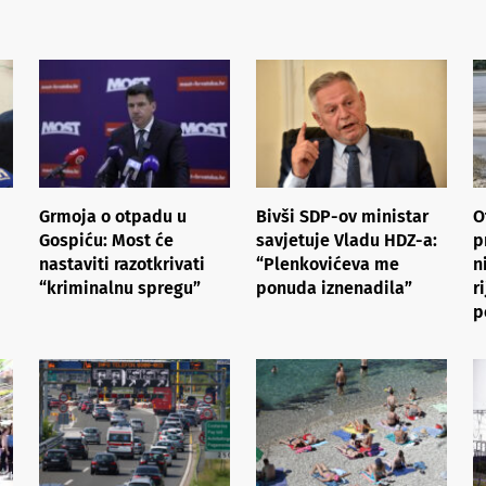
Grmoja o otpadu u
Bivši SDP-ov ministar
O
Gospiću: Most će
savjetuje Vladu HDZ-a:
p
nastaviti razotkrivati
“Plenkovićeva me
n
“kriminalnu spregu”
ponuda iznenadila”
r
p