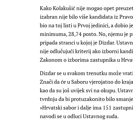
Kako Kolakušić nije mogao opet preuzeti 
izabran nije bilo više kandidata iz Prav
bio na toj listi u Prvoj jedinici, a dobio
minimuma, 28,74 posto. No, njemu je pr
pripada stranci u kojoj je Dizdar. Ustavn
nije odlučujući kriterij ako izborni kandi
Zakonom o izborima zastupnika u Hrvat
Dizdar se u svakom trenutku može vratit
Znači da će u Saboru vjerojatno do kraja
kao da su još uvijek svi na okupu. Usta
tvrdnju da bi protuzakonito bilo smanj
»Hrvatski sabor i dalje ima 151 zastupn
navodi se u odluci Ustavnog suda.