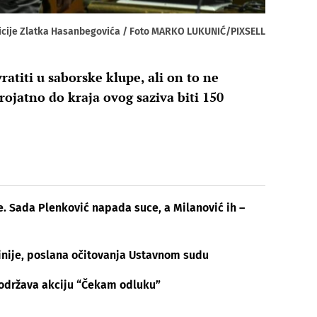
cije Zlatka Hasanbegovića / Foto MARKO LUKUNIĆ/PIXSELL
atiti u saborske klupe, ali on to ne
rojatno do kraja ovog saziva biti 150
e. Sada Plenković napada suce, a Milanović ih –
olinije, poslana očitovanja Ustavnom sudu
 održava akciju “Čekam odluku”