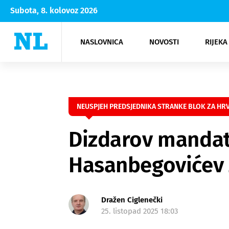
Subota, 8. kolovoz 2026
NASLOVNICA
NOVOSTI
RIJEKA
Rijeka
Kultura
Opatija
Hrvatsk
Moda
NK Rije
Sh
NEUSPJEH PREDSJEDNIKA STRANKE BLOK ZA HR
Dizdarov mandat 
Hasanbegovićev z
Dražen Ciglenečki
25. listopad 2025 18:03