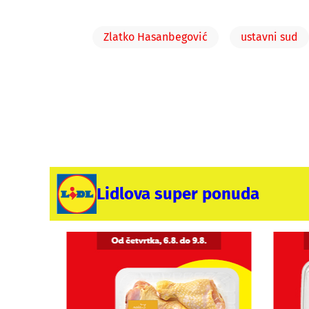
Zlatko Hasanbegović
ustavni sud
Lidlova super ponuda