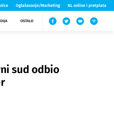
nice
Oglašavanje/Marketing
NL online i pretplata
DIJA
OSTALO
ar
ortovi
 List TV
entari
elgood
Lika & Senj
ni sud odbio
r