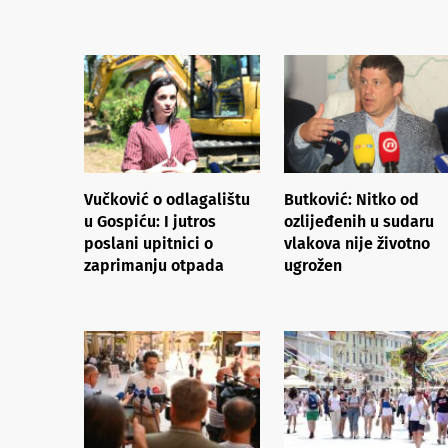
Vučković o odlagalištu
Butković: Nitko od
u Gospiću: I jutros
ozlijeđenih u sudaru
poslani upitnici o
vlakova nije životno
zaprimanju otpada
ugrožen