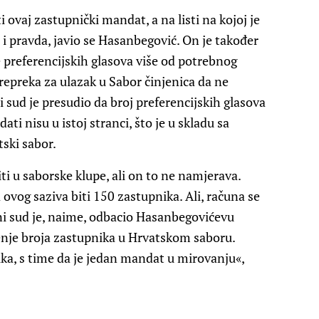
ovaj zastupnički mandat, a na listi na kojoj je
o i pravda, javio se Hasanbegović. On je također
 je preferencijskih glasova više od potrebnog
epreka za ulazak u Sabor činjenica da ne
i sud je presudio da broj preferencijskih glasova
dati nisu u istoj stranci, što je u skladu sa
ski sabor.
i u saborske klupe, ali on to ne namjerava.
 ovog saziva biti 150 zastupnika. Ali, računa se
vni sud je, naime, odbacio Hasanbegovićevu
enje broja zastupnika u Hrvatskom saboru.
ika, s time da je jedan mandat u mirovanju«,