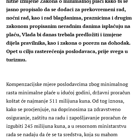
hitne izmjene Zakona o minimalnoj plaći kako bi se
jasno propisalo da se dodaci za prekovremeni rad,
noćni rad, kao i rad blagdanima, praznicima i drugim
zakonom propisanim neradnim danima isplaćuju na
plaću, Vlada bi danas trebala predložiti i izmjene
dijela pravilnika, kao i zakona o porezu na dohodak.
Opet u cilju rasterećenja poslodavaca, prije svega u
turizmu.
Kompenzacijske mjere poslodavcima zbog minimalnog
rasta minimalne plaće u idućoj godini, državni proračun
koštat će najmanje 511 milijuna kuna. Od tog iznosa,
kako se procjenjuje, na doprinosima za zdravstveno
osiguranje, zaštitu na radu i zapošljavanje proračun će
izgubiti 245 milijuna kuna, a u resornom ministarstvu
rada se nadaju da će se ta sredstva, koja su mahom