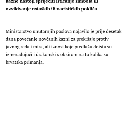
kazne nastoji spriječiti isticanje simbola ili
uzvikivanje ustaških ili nacističkih pokliča
Ministarstvo unutarnjih poslova najavilo je prije desetak
dana povećanje novčanih kazni za prekršaje protiv
javnog reda i mira, ali iznosi koje predlažu doista su
iznenađujući i drakonski s obzirom na to kolika su
hrvatska primanja.