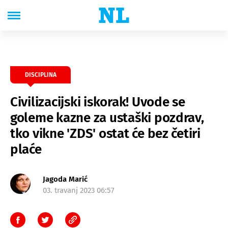
DISCIPLINA
Civilizacijski iskorak! Uvode se
goleme kazne za ustaški pozdrav,
tko vikne 'ZDS' ostat će bez četiri
plaće
Jagoda Marić
03. travanj 2023 06:57