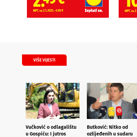
VIŠE VIJESTI
Vučković o odlagalištu
Butković: Nitko od
u Gospiću: I jutros
ozlijeđenih u sudaru