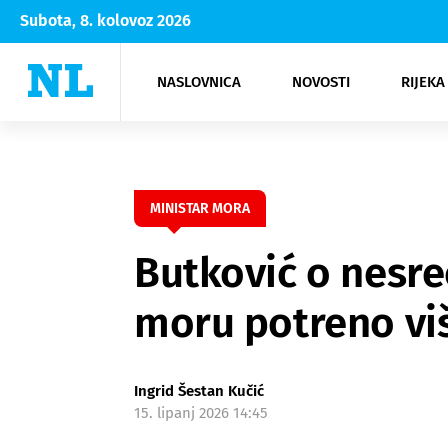
Subota, 8. kolovoz 2026
NASLOVNICA
NOVOSTI
RIJEKA
Rijeka
Kultura
Opatija
Hrvatsk
Moda
NK Rije
Sh
MINISTAR MORA
Butković o nesre
moru potreno vi
Ingrid Šestan Kučić
15. lipanj 2026 14:45