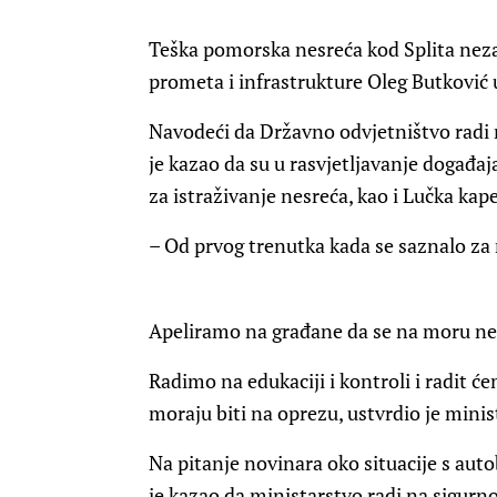
Teška pomorska nesreća kod Splita neza
prometa i infrastrukture Oleg Butković u
Navodeći da Državno odvjetništvo radi
je kazao da su u rasvjetljavanje događaja
za istraživanje nesreća, kao i Lučka kape
– Od prvog trenutka kada se saznalo za 
Apeliramo na građane da se na moru ne o
Radimo na edukaciji i kontroli i radit ć
moraju biti na oprezu, ustvrdio je minis
Na pitanje novinara oko situacije s aut
je kazao da ministarstvo radi na sigurno