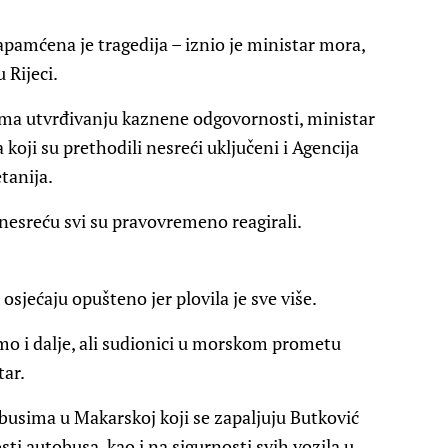
pamćena je tragedija – iznio je ministar mora,
 Rijeci.
 ma utvrđivanju kaznene odgovornosti, ministar
 koji su prethodili nesreći uključeni i Agencija
tanija.
nesreću svi su pravovremeno reagirali.
sjećaju opušteno jer plovila je sve više.
emo i dalje, ali sudionici u morskom prometu
tar.
obusima u Makarskoj koji se zapaljuju Butković
sti autobusa, kao i na sigurnosti svih vozila u