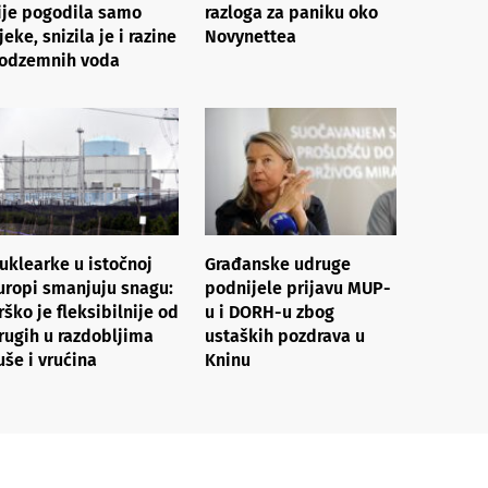
ije pogodila samo
razloga za paniku oko
ijeke, snizila je i razine
Novynettea
odzemnih voda
uklearke u istočnoj
Građanske udruge
uropi smanjuju snagu:
podnijele prijavu MUP-
rško je fleksibilnije od
u i DORH-u zbog
rugih u razdobljima
ustaških pozdrava u
uše i vrućina
Kninu