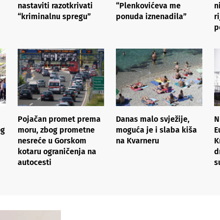
nastaviti razotkrivati
“Plenkovićeva me
n
“kriminalnu spregu”
ponuda iznenadila”
r
p
Pojačan promet prema
Danas malo svježije,
N
og
moru, zbog prometne
moguća je i slaba kiša
E
nesreće u Gorskom
na Kvarneru
K
kotaru ograničenja na
d
autocesti
s