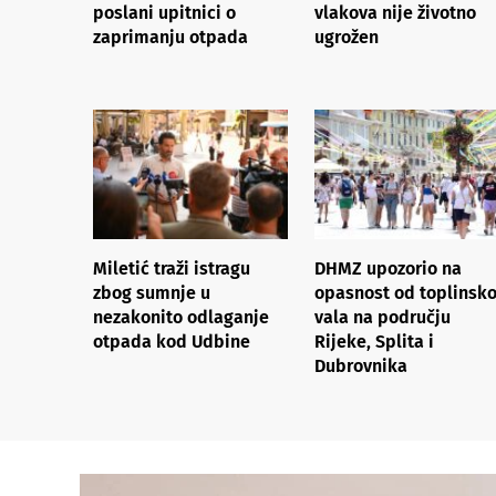
poslani upitnici o
vlakova nije životno
zaprimanju otpada
ugrožen
Miletić traži istragu
DHMZ upozorio na
zbog sumnje u
opasnost od toplinsk
nezakonito odlaganje
vala na području
otpada kod Udbine
Rijeke, Splita i
Dubrovnika