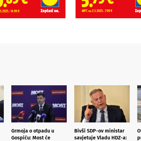
Grmoja o otpadu u
Bivši SDP-ov ministar
O
Gospiću: Most će
savjetuje Vladu HDZ-a:
p