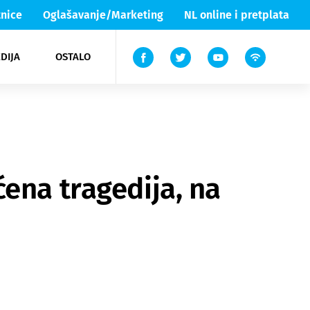
nice
Oglašavanje/Marketing
NL online i pretplata
DIJA
OSTALO
ar
ortovi
 List TV
entari
elgood
Lika & Senj
ena tragedija, na