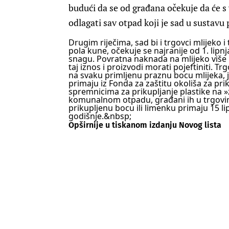
budući da se od građana očekuje da će 
odlagati sav otpad koji je sad u susta
Drugim riječima, sad bi i trgovci mlijeko i
pola kune, očekuje se najranije od 1. lipnj
snagu. Povratna naknada na mlijeko više 
taj iznos i proizvodi morati pojeftiniti. Tr
na svaku primljenu praznu bocu mlijeka, jo
primaju iz Fonda za zaštitu okoliša za pr
spremnicima za prikupljanje plastike na »
komunalnom otpadu, građani ih u trgovine 
prikupljenu bocu ili limenku primaju 15 li
godišnje.&nbsp;
Opširnije u tiskanom izdanju Novog lista