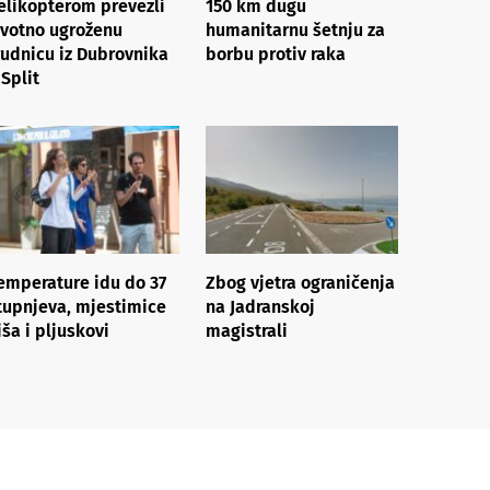
elikopterom prevezli
150 km dugu
ivotno ugroženu
humanitarnu šetnju za
rudnicu iz Dubrovnika
borbu protiv raka
 Split
emperature idu do 37
Zbog vjetra ograničenja
tupnjeva, mjestimice
na Jadranskoj
iša i pljuskovi
magistrali