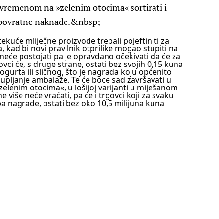
s vremenom na »zelenim otocima« sortirati i
vu povratne naknade.&nbsp;
 tekuće mliječne proizvode trebali pojeftiniti za
a, kad bi novi pravilnik otprilike mogao stupiti na
neće postojati pa je opravdano očekivati da će za
govci će, s druge strane, ostati bez svojih 0,15 kuna
gurta ili sličnog, što je nagrada koju općenito
ikupljanje ambalaže.
Te će boce sad završavati u
zelenim otocima«, u lošijoj varijanti u miješanom
više neće vraćati, pa će i trgovci koji za svaku
pa nagrade, ostati bez oko 10,5 milijuna kuna