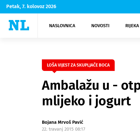
Petak, 7. kolovoz 2026
NASLOVNICA
NOVOSTI
RIJEKA
Rijeka
Kultura
Opatija
Hrvatsk
Moda
NK Rije
Sh
LOŠA VIJEST ZA SKUPLJAČE BOCA
Ambalažu u - ot
mlijeko i jogurt
Bojana Mrvoš Pavić
22. travanj 2015 08:17