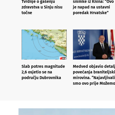
Tvrdnje o gašenju
snimke iz Knina: “Ovo
zdravstva u Sinju nisu
je napad na ustavni
točne
poredak Hrvatske”
Slab potres magnitude
Medved objavio detal
2,6 osjetio se na
povećanja braniteljsk
području Dubrovnika
mirovina. “Najavljivali
smo ovo prije Možemo