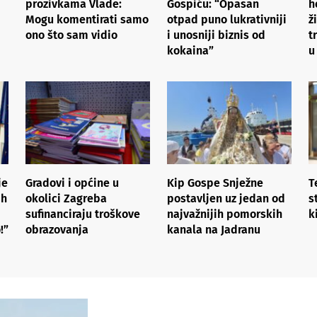
prozivkama Vlade:
Gospiću: “Opasan
h
Mogu komentirati samo
otpad puno lukrativniji
ž
ono što sam vidio
i unosniji biznis od
t
kokaina”
u
je
Gradovi i općine u
Kip Gospe Snježne
T
ih
okolici Zagreba
postavljen uz jedan od
s
sufinanciraju troškove
najvažnijih pomorskih
k
!”
obrazovanja
kanala na Jadranu