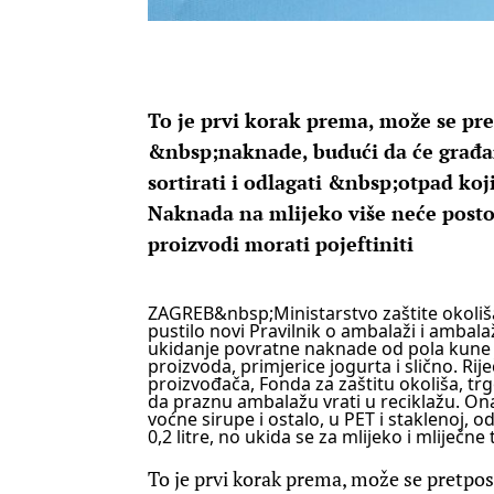
To je prvi korak prema, može se pr
&nbsp;naknade, budući da će građ
sortirati i odlagati &nbsp;otpad koj
Naknada na mlijeko više neće postoja
proizvodi morati pojeftiniti
ZAGREB
&nbsp;Ministarstvo zaštite okoliša
pustilo novi Pravilnik o ambalaži i amba
ukidanje povratne naknade od pola kune n
proizvoda, primjerice jogurta i slično.
Rij
proizvođača, Fonda za zaštitu okoliša, trg
da praznu ambalažu vrati u reciklažu. Ona
voćne sirupe i ostalo, u PET i staklenoj,
0,2 litre, no ukida se za mlijeko i mliječ
To je prvi korak prema, može se pretpo