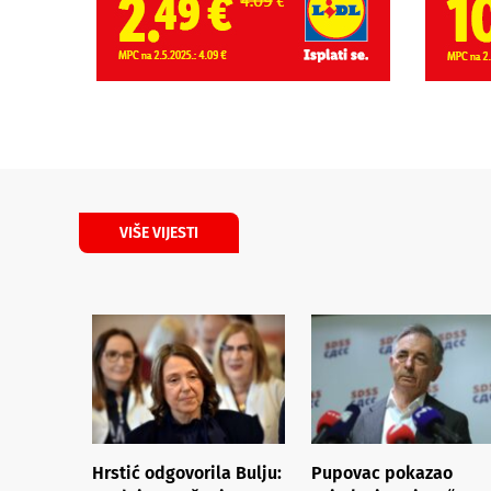
VIŠE VIJESTI
Hrstić odgovorila Bulju:
Pupovac pokazao