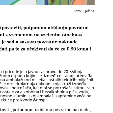
Foto S. Ježina
etpostaviti, potpunom ukidanju povratne
ani s vremenom na »zelenim otocima«
i je sad u sustavu povratne naknade.
ti pa je za očekivati da će za 0,50 kuna i
 i prirode je u javnu raspravu do 20. svibnja
lažnom otpadu kojim se, između ostalog, predviđa
a ambalažu od mlijeka i ostalih tekućih mliječnih
eč je o »cirkularnoj« naknadi koja kruži između
ovca i potrošača, kako bi se potrošača stimuliralo
 ostaje za alkoholna i bezalkoholna pića, vodu,
 odnosno aluminijskoj ambalaži zapremine veće od
ne tekuće proizvode.&nbsp;
staviti, potpunom ukidanju povratne naknade,