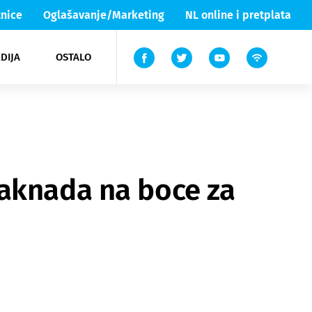
nice
Oglašavanje/Marketing
NL online i pretplata
DIJA
OSTALO
ar
ortovi
 List TV
entari
elgood
Lika & Senj
naknada na boce za