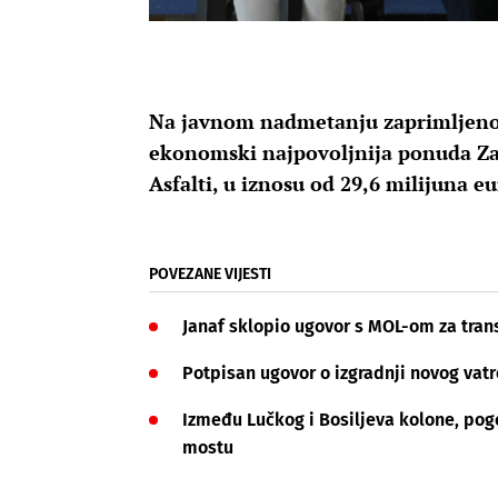
Na javnom nadmetanju zaprimljeno 
ekonomski najpovoljnija ponuda Za
Asfalti, u iznosu od 29,6 milijuna e
POVEZANE VIJESTI
Janaf sklopio ugovor s MOL-om za tran
Potpisan ugovor o izgradnji novog v
Između Lučkog i Bosiljeva kolone, pog
mostu