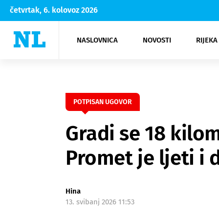
četvrtak, 6. kolovoz 2026
NASLOVNICA
NOVOSTI
RIJEKA
Rijeka
Kultura
Opatija
Hrvatsk
Moda
NK Rije
Sh
POTPISAN UGOVOR
Gradi se 18 kilo
Promet je ljeti i
Hina
13. svibanj 2026 11:53