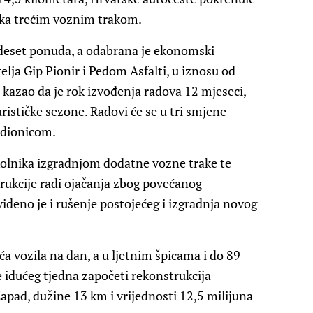
nika trećim voznim trakom.
deset ponuda, a odabrana je ekonomski
lja Gip Pionir i Pedom Asfalti, u iznosu od
 kazao da je rok izvođenja radova 12 mjeseci,
rističke sezone. Radovi će se u tri smjene
 dionicom.
 kolnika izgradnjom dodatne vozne trake te
rukcije radi ojačanja zbog povećanog
iđeno je i rušenje postojećeg i izgradnja novog
a vozila na dan, a u ljetnim špicama i do 89
se idućeg tjedna započeti rekonstrukcija
pad, dužine 13 km i vrijednosti 12,5 milijuna