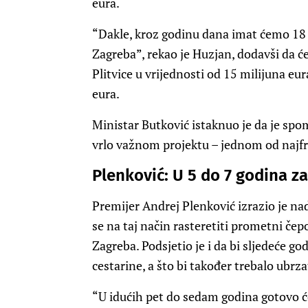
eura.
“Dakle, kroz godinu dana imat ćemo 18 
Zagreba”, rekao je Huzjan, dodavši da ć
Plitvice u vrijednosti od 15 milijuna eur
eura.
Ministar Butković istaknuo je da je spo
vrlo važnom projektu – jednom od najfr
Plenković: U 5 do 7 godina z
Premijer Andrej Plenković izrazio je nad
se na taj način rasteretiti prometni čep
Zagreba. Podsjetio je i da bi sljedeće g
cestarine, a što bi također trebalo ubrza
“U idućih pet do sedam godina gotovo ćem