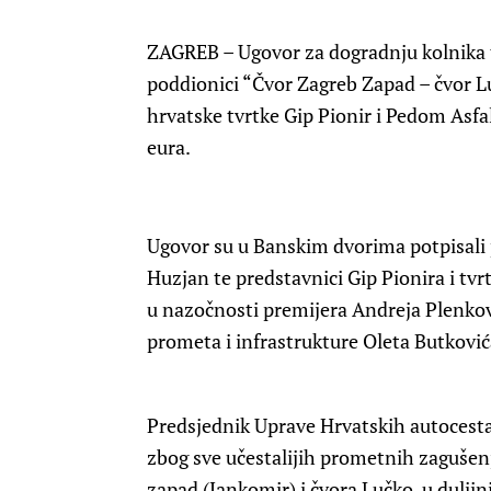
ZAGREB – Ugovor za dogradnju kolnika 
poddionici “Čvor Zagreb Zapad – čvor Luč
hrvatske tvrtke Gip Pionir i Pedom Asfal
eura.
Ugovor su u Banskim dvorima potpisali 
Huzjan te predstavnici Gip Pionira i tv
u nazočnosti premijera Andreja Plenkov
prometa i infrastrukture Oleta Butković
Predsjednik Uprave Hrvatskih autocesta
zbog sve učestalijih prometnih zagušen
zapad (Jankomir) i čvora Lučko, u dulji