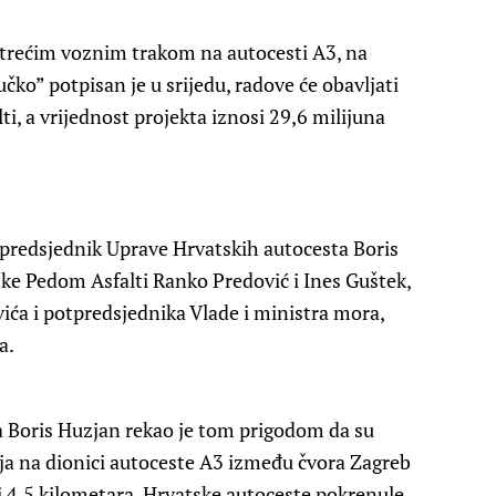
trećim voznim trakom na autocesti A3, na
ko” potpisan je u srijedu, radove će obavljati
ti, a vrijednost projekta iznosi 29,6 milijuna
predsjednik Uprave Hrvatskih autocesta Boris
rtke Pedom Asfalti Ranko Predović i Ines Guštek,
ića i potpredsjednika Vlade i ministra mora,
a.
 Boris Huzjan rekao je tom prigodom da su
ja na dionici autoceste A3 između čvora Zagreb
ni 4,5 kilometara, Hrvatske autoceste pokrenule