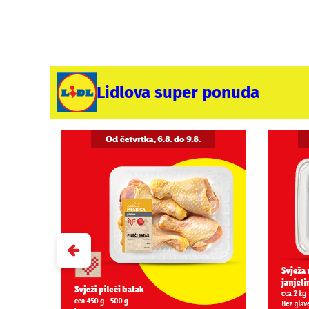
Lidlova super ponuda