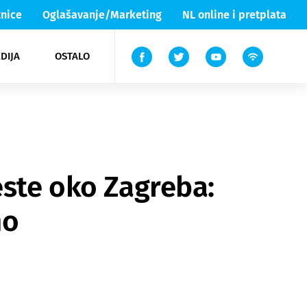
nice
Oglašavanje/Marketing
NL online i pretplata
DIJA
OSTALO
ar
ortovi
 List TV
entari
elgood
Lika & Senj
este oko Zagreba:
no