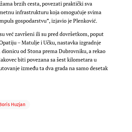
žama brzih cesta, povezati praktički sva
ometnu infrastrukturu koja omogućuje svima
impuls gospodarstvu”, izjavio je Plenković.
 su već završeni ili su pred dovršetkom, poput
 Opatiju – Matulje i Učku, nastavka izgradnje
m dionicu od Stona prema Dubrovniku, a rekao
 Čakovec biti povezana sa šest kilometara u
 putovanje između ta dva grada na samo desetak
Boris Huzjan