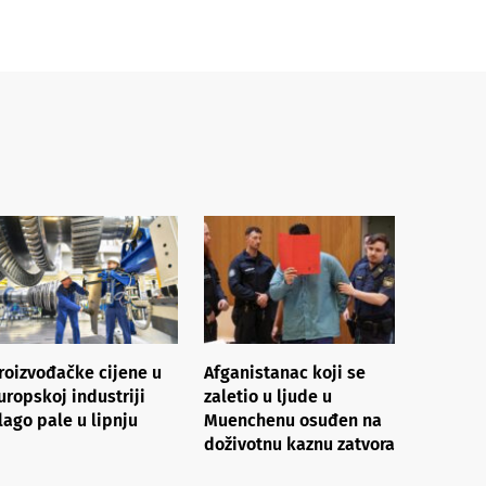
roizvođačke cijene u
Afganistanac koji se
uropskoj industriji
zaletio u ljude u
lago pale u lipnju
Muenchenu osuđen na
doživotnu kaznu zatvora