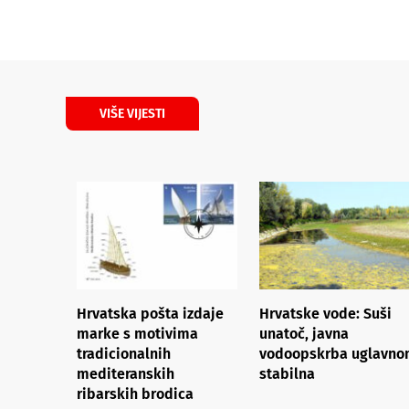
VIŠE VIJESTI
Hrvatska pošta izdaje
Hrvatske vode: Suši
marke s motivima
unatoč, javna
tradicionalnih
vodoopskrba uglavn
mediteranskih
stabilna
ribarskih brodica