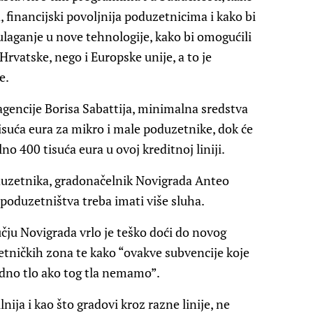
a, financijski povoljnija poduzetnicima i kako bi
laganje u nove tehnologije, kako bi omogućili
Hrvatske, nego i Europske unije, a to je
e.
 agencije Borisa Sabattija, minimalna sredstva
isuća eura za mikro i male poduzetnike, dok će
no 400 tisuća eura u ovoj kreditnoj liniji.
oduzetnika, gradonačelnik Novigrada Anteo
 poduzetništva treba imati više sluha.
čju Novigrada vrlo je teško doći do novog
etničkih zona te kako “ovakve subvencije koje
odno tlo ako tog tla nemamo”.
lnija i kao što gradovi kroz razne linije, ne