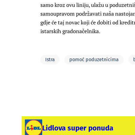
samo kroz ovu liniju, ulažu u poduzetni
samoupravom podržavati naša nastojanja
gdje će taj novac koji će dobiti od kredit
istarskih gradonačelnika.
Istra
pomoć poduzetnicima
Lidlova super ponuda