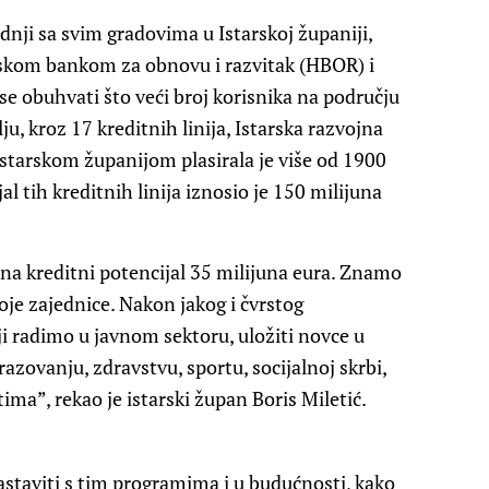
dnji sa svim gradovima u Istarskoj županiji,
skom bankom za obnovu i razvitak (HBOR) i
e obuhvati što veći broj korisnika na području
u, kroz 17 kreditnih linija, Istarska razvojna
 Istarskom županijom plasirala je više od 1900
l tih kreditnih linija iznosio je 150 milijuna
 na kreditni potencijal 35 milijuna eura. Znamo
oje zajednice. Nakon jakog i čvrstog
 radimo u javnom sektoru, uložiti novce u
razovanju, zdravstvu, sportu, socijalnoj skrbi,
tima”, rekao je istarski župan Boris Miletić.
staviti s tim programima i u budućnosti, kako