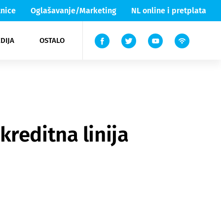
nice
Oglašavanje/Marketing
NL online i pretplata
DIJA
OSTALO
ar
ortovi
 List TV
entari
elgood
Lika & Senj
reditna linija