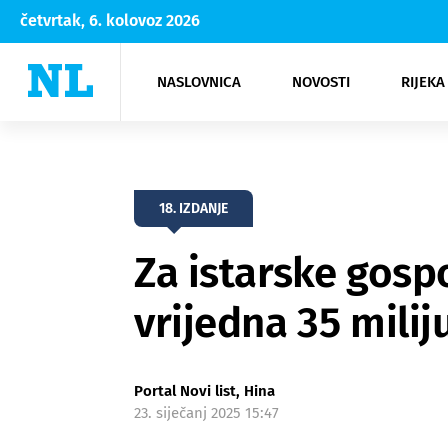
četvrtak, 6. kolovoz 2026
NASLOVNICA
NOVOSTI
RIJEKA
Rijeka
Kultura
Opatija
Hrvatsk
Moda
NK Rije
Sh
18. IZDANJE
Za istarske gosp
vrijedna 35 milij
Portal Novi list, Hina
23. siječanj 2025 15:47