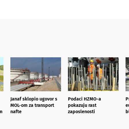
Janaf sklopio ugovor s
Podaci HZMO-a
P
MOL-om za transport
pokazuju rast
e
om
nafte
zaposlenosti
b